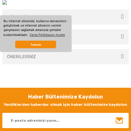
MÜŞTERİ YORUMLARI
Bu internet sitesinde, kullanıcı deneyimini
geliştirmek ve internet sitesinin verimli
çalışmasını sağlamak amacıyla çerezler
kullanılmaktadır.
Çerez Politikasını İncele
TAKSİT SEÇENEKLERİ
Bu ürüne ilk yorumu siz yapın!
Tamam
ÖNERİLERİNİZ
Yorum Yaz
Bu ürünün fiyat bilgisi, resim, ürün açıklamalarında ve diğer konularda
yetersiz gördüğünüz noktaları öneri formunu kullanarak tarafımıza
iletebilirsiniz.
Görüş ve önerileriniz için teşekkür ederiz.
Haber Bültenimize Kaydolun
Ürün resmi kalitesiz, bozuk veya görüntülenemiyor.
Yeniliklerden haberdar olmak için haber bültenimize kaydolun
Ürün açıklamasında eksik bilgiler bulunuyor.
Ürün bilgilerinde hatalar bulunuyor.
Ürün fiyatı diğer sitelerden daha pahalı.