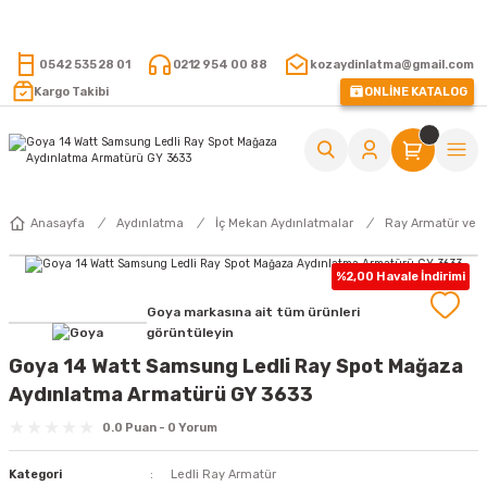
15.000 TL VE ÜZERİ ALIŞVERİŞLERİNİZDE KARGO ÜCRETSİZ !
0542 535 28 01
0212 954 00 88
kozaydinlatma@gmail.com
Kargo Takibi
ONLİNE KATALOG
Anasayfa
Aydınlatma
İç Mekan Aydınlatmalar
Ray Armatür ve 
%2,00 Havale İndirimi
Goya markasına ait tüm ürünleri
görüntüleyin
Goya 14 Watt Samsung Ledli Ray Spot Mağaza
Aydınlatma Armatürü GY 3633
0.0 Puan - 0 Yorum
Kategori
Ledli Ray Armatür