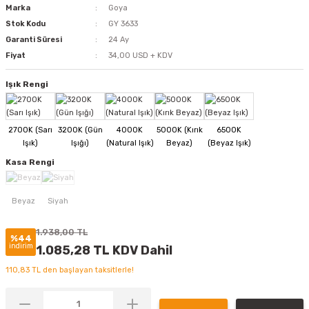
Marka
Goya
Stok Kodu
GY 3633
Garanti Süresi
24 Ay
Fiyat
34,00 USD + KDV
Işık Rengi
Kasa Rengi
1.938,00 TL
%44
indirim
1.085,28 TL KDV Dahil
110,83 TL den başlayan taksitlerle!