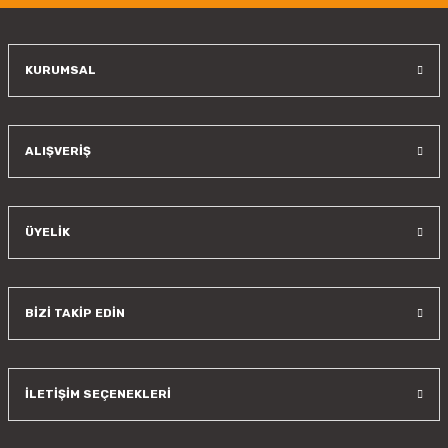
Bu ürüne benzer farklı alternatifler olmalı.
KURUMSAL
Gönder
ALIŞVERİŞ
ÜYELİK
BİZİ TAKİP EDİN
İLETİŞİM SEÇENEKLERİ