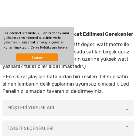
Bu internet sitesinde, kullanıcı deneyimini
Led Panel Almadan Önce Dikkat Edilmesi Gerekenler
geliştirmek ve internet sitesinin verimli
çalışmasını sağlamak amacıyla çerezler
- Led Lamba üzerinde yazan watt değeri watt metre ile
kullanılmaktadır.
Çerez Politikasını İncele
ölçülerek doğrulanmalıdır. (Piyasada satılan birçok ucuz
Tamam
led panelde düşük wattlı ürünlerin üzerine yüksek watt
yazılarak tüketiciler aldatılmaktadır.)
- En sık karşılaşılan hatalardan biri kesilen delik ile satın
alınan lambanın delik çaplarının uyumsuz olmasıdır. Led
Panelinizi almadan tavanınızı deldirmeyiniz.
MÜŞTERİ YORUMLARI
TAKSİT SEÇENEKLERİ
Bu ürüne ilk yorumu siz yapın!