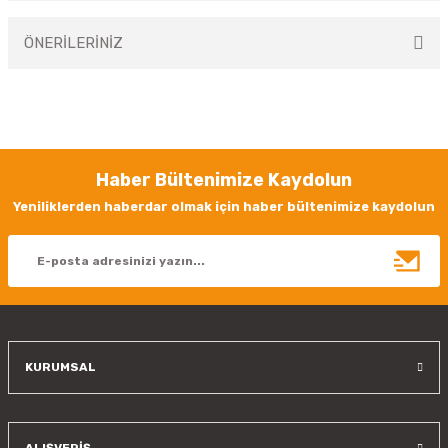
ÖNERİLERİNİZ
Yorum Yaz
Bu ürünün fiyat bilgisi, resim, ürün açıklamalarında ve diğer konularda
yetersiz gördüğünüz noktaları öneri formunu kullanarak tarafımıza
iletebilirsiniz.
Görüş ve önerileriniz için teşekkür ederiz.
Haber Bültenimize Kaydolun
Ürün resmi kalitesiz, bozuk veya görüntülenemiyor.
Yeniliklerden haberdar olmak için haber bültenimize kaydolun
Ürün açıklamasında eksik bilgiler bulunuyor.
Ürün bilgilerinde hatalar bulunuyor.
Ürün fiyatı diğer sitelerden daha pahalı.
Bu ürüne benzer farklı alternatifler olmalı.
KURUMSAL
Gönder