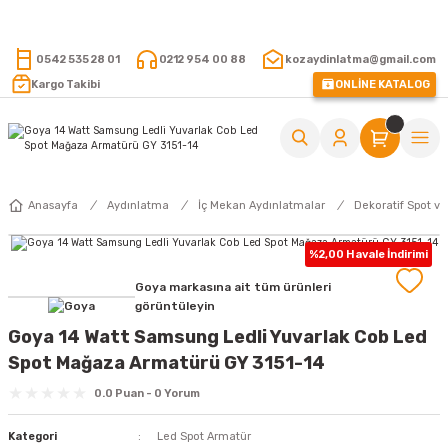
15.000 TL VE ÜZERİ ALIŞVERİŞLERİNİZDE KARGO ÜCRETSİZ !
0542 535 28 01
0212 954 00 88
kozaydinlatma@gmail.com
Kargo Takibi
ONLİNE KATALOG
Anasayfa
Aydınlatma
İç Mekan Aydınlatmalar
Dekoratif Spot ve
%2,00 Havale İndirimi
Goya markasına ait tüm ürünleri
görüntüleyin
Goya 14 Watt Samsung Ledli Yuvarlak Cob Led
Spot Mağaza Armatürü GY 3151-14
0.0 Puan - 0 Yorum
Kategori
Led Spot Armatür