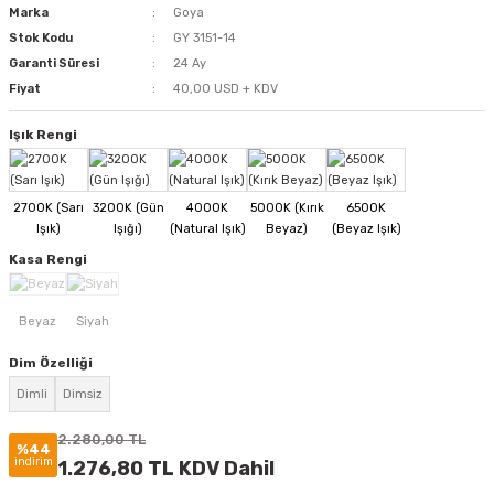
Marka
Goya
Stok Kodu
GY 3151-14
Garanti Süresi
24 Ay
Fiyat
40,00 USD + KDV
Işık Rengi
Kasa Rengi
Dim Özelliği
Dimli
Dimsiz
2.280,00 TL
%44
indirim
1.276,80 TL KDV Dahil