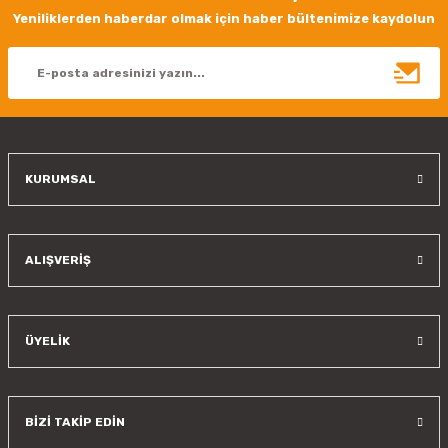
Ürün resmi kalitesiz, bozuk veya görüntülenemiyor.
Yeniliklerden haberdar olmak için haber bültenimize kaydolun
Ürün açıklamasında eksik bilgiler bulunuyor.
Ürün bilgilerinde hatalar bulunuyor.
Ürün fiyatı diğer sitelerden daha pahalı.
Bu ürüne benzer farklı alternatifler olmalı.
KURUMSAL
Gönder
ALIŞVERİŞ
ÜYELİK
BİZİ TAKİP EDİN