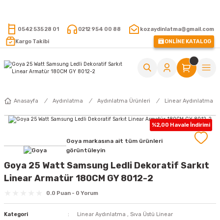
15.000 TL VE ÜZERİ ALIŞVERİŞLERİNİZDE KARGO ÜCRETSİZ !
0542 535 28 01
0212 954 00 88
kozaydinlatma@gmail.com
Kargo Takibi
ONLİNE KATALOG
Anasayfa
Aydınlatma
Aydınlatma Ürünleri
Linear Aydınlatma
%2,00 Havale İndirimi
Goya markasına ait tüm ürünleri
görüntüleyin
Goya 25 Watt Samsung Ledli Dekoratif Sarkıt
Linear Armatür 180CM GY 8012-2
0.0 Puan - 0 Yorum
Kategori
Linear Aydınlatma
,
Sıva Üstü Linear