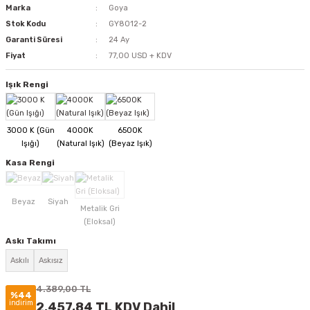
Marka
Goya
Stok Kodu
GY8012-2
Garanti Süresi
24 Ay
Fiyat
77,00 USD + KDV
Işık Rengi
Kasa Rengi
Askı Takımı
Askılı
Askısız
4.389,00 TL
%44
indirim
2.457,84 TL KDV Dahil