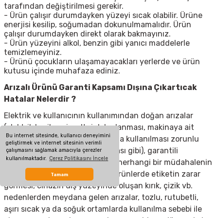
tarafından değiştirilmesi gerekir.
- Ürün çalışır durumdayken yüzeyi sıcak olabilir. Ürüne
enerjisi kesilip, soğumadan dokunulmamalıdır. Ürün
çalışır durumdayken direkt olarak bakmayınız.
- Ürün yüzeyini alkol, benzin gibi yanıcı maddelerle
temizlemeyiniz.
- Ürünü çocukların ulaşamayacakları yerlerde ve ürün
kutusu içinde muhafaza ediniz.
Arızalı Ürünü Garanti Kapsamı Dışına Çıkartıcak
Hatalar Nelerdir ?
Elektrik ve kullanıcının kullanımından doğan arızalar
(elektrik kesilmesi, voltaj dalgalanması, makinaya ait
Bu internet sitesinde, kullanıcı deneyimini
olmayan aksesuar takılması yada kullanılması zorunlu
geliştirmek ve internet sitesinin verimli
olan aksesuarların kullanılmaması gibi), garantili
çalışmasını sağlamak amacıyla çerezler
kullanılmaktadır.
Çerez Politikasını İncele
ürünlerde yetkili servis dışında herhangi bir müdahalenin
yapılması, garanti etiketi olan ürünlerde etiketin zarar
Tamam
görmesi, cihazın dış yüzeyinde oluşan kırık, çizik vb.
nedenlerden meydana gelen arızalar, tozlu, rutubetli,
aşırı sıcak ya da soğuk ortamlarda kullanılma sebebi ile