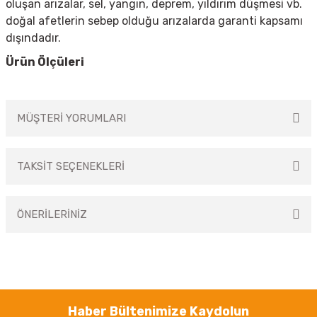
oluşan arızalar, sel, yangın, deprem, yıldırım düşmesi vb.
doğal afetlerin sebep olduğu arızalarda garanti kapsamı
dışındadır.
Ürün Ölçüleri
MÜŞTERİ YORUMLARI
TAKSİT SEÇENEKLERİ
Bu ürüne ilk yorumu siz yapın!
ÖNERİLERİNİZ
Yorum Yaz
Bu ürünün fiyat bilgisi, resim, ürün açıklamalarında ve diğer konularda
yetersiz gördüğünüz noktaları öneri formunu kullanarak tarafımıza
iletebilirsiniz.
Görüş ve önerileriniz için teşekkür ederiz.
Haber Bültenimize Kaydolun