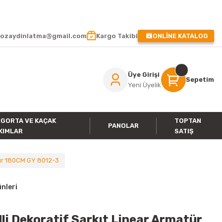
 !
ozaydinlatma@gmail.com
Kargo Takibi
ONLİNE KATALOG
Üye Girişi
Sepetim
Yeni Üyelik
IGORTA VE KAÇAK
TOPTAN
PANOLAR
KIMLAR
SATIŞ
tür 180CM GY 8012-3
nleri
i Dekoratif Sarkıt Linear Armatür