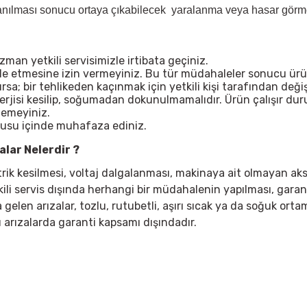
lanılması sonucu ortaya çıkabilecek yaralanma veya hasar görme 
n yetkili servisimizle irtibata geçiniz.
ale etmesine izin vermeyiniz. Bu tür müdahaleler sonucu ürü
; bir tehlikeden kaçınmak için yetkili kişi tarafından değişt
nerjisi kesilip, soğumadan dokunulmamalıdır. Ürün çalışır d
lemeyiniz.
tusu içinde muhafaza ediniz.
lar Nelerdir ?
ktrik kesilmesi, voltaj dalgalanması, makinaya ait olmayan ak
kili servis dışında herhangi bir müdahalenin yapılması, garan
elen arızalar, tozlu, rutubetli, aşırı sıcak ya da soğuk ortaml
 arızalarda garanti kapsamı dışındadır.
 yetersiz gördüğünüz noktaları öneri formunu kullanarak tarafımıza iletebil