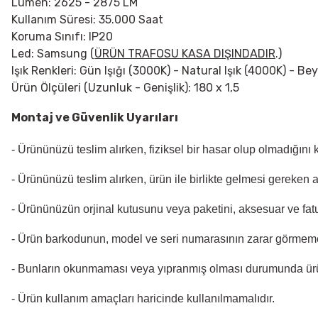
Lümen: 2625 - 2875 LM
Kullanım Süresi: 35.000 Saat
Koruma Sınıfı: IP20
Led: Samsung
(
ÜRÜN TRAFOSU KASA DIŞINDADIR
.)
Işık Renkleri: Gün Işığı (3000K) - Natural Işık (4000K) - Be
Ürün Ölçüleri (Uzunluk - Genişlik): 180 x 1,5
Montaj ve Güvenlik Uyarıları
- Ürününüzü teslim alırken, fiziksel bir hasar olup olmadığını
- Ürününüzü teslim alırken, ürün ile birlikte gelmesi gereken 
- Ürününüzün orjinal kutusunu veya paketini, aksesuar ve fatu
- Ürün barkodunun, model ve seri numarasının zarar görmeme
- Bunların okunmaması veya yıpranmış olması durumunda ür
- Ürün kullanım amaçları haricinde kullanılmamalıdır.