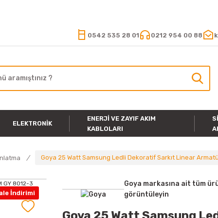
15.000 TL VE ÜZERİ ALIŞVERİŞLERİNİZDE KARGO ÜCRETSİZ
0542 535 28 01
0212 954 00 88
k
ENERJI VE ZAYIF AKIM
S
ELEKTRONIK
KABLOLARI
A
Goya 25 Watt Samsung Ledli Dekoratif Sarkıt Linear Arma
ınlatma
Goya markasına ait tüm ürü
le İndirimi
görüntüleyin
Goya 25 Watt Samsung Ledl