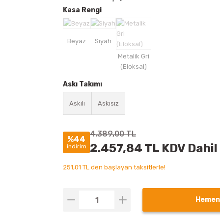
Kasa Rengi
Askı Takımı
Askılı
Askısız
4.389,00 TL
%44
2.457,84 TL KDV Dahil
indirim
251,01 TL den başlayan taksitlerle!
Hemen