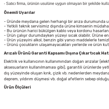
- Satıcı firma, ürünün usulüne uygun olmayan bir şekilde kul
Önemli Uyarılar
- Üründe meydana gelen herhangi bir arıza durumunda uzma
- Yetkili teknik servisimiz dışında ürüne kimsenin müdah
- Bu ürünün harici bükülgen kablo veya kordonu hasarlanırsa
- Ürün çalışır durumdayken yüzeyi sıcak olabilir. Ürüne e
- Ürün yüzeyini alkol, benzin gibi yanıcı maddelerle temiz
- Ürünü çocukların ulaşamayacakları yerlerde ve ürün ku
Arızalı Ürünü Garanti Kapsamı Dışına Çıkartıcak Hata
Elektrik ve kullanıcının kullanımından doğan arızalar (ele
aksesuarların kullanılmaması gibi), garantili ürünlerde yet
dış yüzeyinde oluşan kırık, çizik vb. nedenlerden meydana g
deprem, yıldırım düşmesi vb. doğal afetlerin sebep olduğu
Ürün Ölçüleri
Bu ürünün fiyat bilgisi, resim, ürün açıklamalarında ve diğer konularda