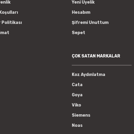
venlik
Yeni Üyelik
Koşulları
Hesabım
r Politikası
Şifremi Unuttum
imat
Sepet
ÇOK SATAN MARKALAR
Koz Aydınlatma
Cata
Goya
Viko
Siemens
Noas