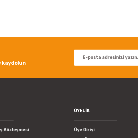
Bu ürüne ilk yorumu siz yapın!
Yorum Yaz
e kaydolun
Gönder
ÜYELİK
ış Sözleşmesi
Üye Girişi