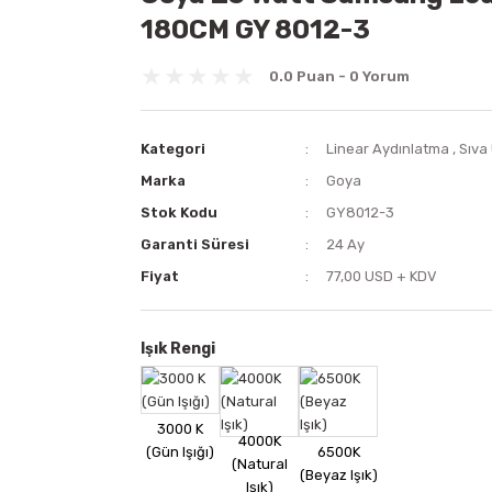
180CM GY 8012-3
0.0 Puan - 0 Yorum
Kategori
Linear Aydınlatma
,
Sıva
Marka
Goya
Stok Kodu
GY8012-3
Garanti Süresi
24 Ay
Fiyat
77,00 USD + KDV
Işık Rengi