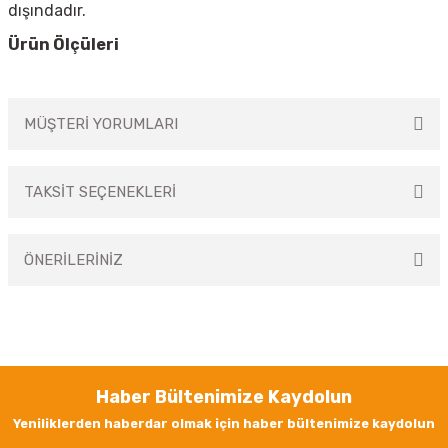
dışındadır.
Ürün Ölçüleri
MÜŞTERİ YORUMLARI
TAKSİT SEÇENEKLERİ
Bu ürüne ilk yorumu siz yapın!
ÖNERİLERİNİZ
Yorum Yaz
Bu ürünün fiyat bilgisi, resim, ürün açıklamalarında ve diğer konularda
yetersiz gördüğünüz noktaları öneri formunu kullanarak tarafımıza
iletebilirsiniz.
Görüş ve önerileriniz için teşekkür ederiz.
Haber Bültenimize Kaydolun
Ürün resmi kalitesiz, bozuk veya görüntülenemiyor.
Yeniliklerden haberdar olmak için haber bültenimize kaydolun
Ürün açıklamasında eksik bilgiler bulunuyor.