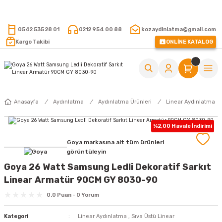
15.000 TL VE ÜZERİ ALIŞVERİŞLERİNİZDE KARGO ÜCRETSİZ !
0542 535 28 01
0212 954 00 88
kozaydinlatma@gmail.com
Kargo Takibi
ONLİNE KATALOG
Anasayfa
Aydınlatma
Aydınlatma Ürünleri
Linear Aydınlatma
%2,00 Havale İndirimi
Goya markasına ait tüm ürünleri
görüntüleyin
Goya 26 Watt Samsung Ledli Dekoratif Sarkıt
Linear Armatür 90CM GY 8030-90
0.0 Puan - 0 Yorum
Kategori
Linear Aydınlatma
,
Sıva Üstü Linear