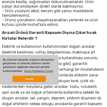
enerjisi kesilip, soğumadan dokunulmamalıdır. Ürün
çalışır durumdayken direkt olarak bakmayınız.
- Ürün yüzeyini alkol, benzin gibi yanıcı maddelerle
temizlemeyiniz.
- Ürünü çocukların ulaşamayacakları yerlerde ve ürün
kutusu içinde muhafaza ediniz.
Arızalı Ürünü Garanti Kapsamı Dışına Çıkartıcak
Hatalar Nelerdir ?
Elektrik ve kullanıcının kullanımından doğan arızalar
(elektrik kesilmesi, voltaj dalgalanması, makinaya ait
olmayan aksesuar takılması yada kullanılması zorunlu
Bu internet sitesinde, kullanıcı deneyimini
olan aksesuarların kullanılmaması gibi), garantili
geliştirmek ve internet sitesinin verimli
çalışmasını sağlamak amacıyla çerezler
ürünlerde yetkili servis dışında herhangi bir müdahalenin
kullanılmaktadır.
Çerez Politikasını İncele
yapılması, garanti etiketi olan ürünlerde etiketin zarar
Tamam
görmesi, cihazın dış yüzeyinde oluşan kırık, çizik vb.
nedenlerden meydana gelen arızalar, tozlu, rutubetli,
aşırı sıcak ya da soğuk ortamlarda kullanılma sebebi ile
oluşan arızalar, sel, yangın, deprem, yıldırım düşmesi vb.
doğal afetlerin sebep olduğu arızalarda garanti kapsamı