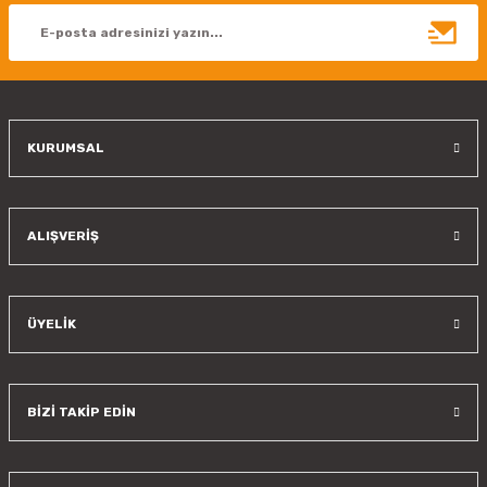
Ürün bilgilerinde hatalar bulunuyor.
Ürün fiyatı diğer sitelerden daha pahalı.
Bu ürüne benzer farklı alternatifler olmalı.
KURUMSAL
Gönder
ALIŞVERİŞ
ÜYELİK
BİZİ TAKİP EDİN