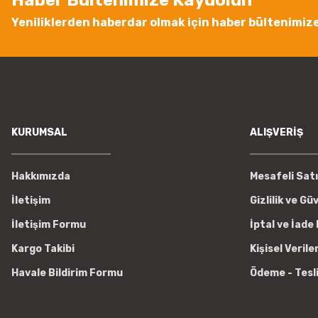
Haber Bültenimize Kaydolun
Bu ürüne benzer farklı alternatifler olmalı.
Yeniliklerden haberdar olmak için haber bültenimiz
KURUMSAL
ALIŞVERİŞ
Hakkımızda
Mesafeli Sat
İletişim
Gizlilik ve Gü
İletişim Formu
İptal ve İade 
Kargo Takibi
Kişisel Verile
Havale Bildirim Formu
Ödeme - Tesl