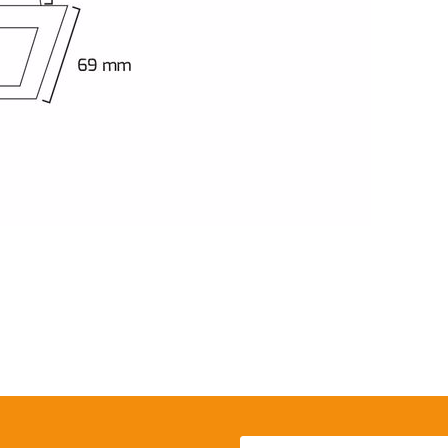
 yetersiz gördüğünüz noktaları öneri formunu kullanarak tarafımıza iletebil
Bu ürüne ilk yorumu siz yapın!
Yorum Yaz