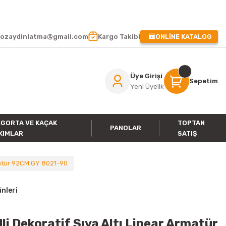
 !
ozaydinlatma@gmail.com
Kargo Takibi
ONLİNE KATALOG
Üye Girişi
Sepetim
Yeni Üyelik
IGORTA VE KAÇAK
TOPTAN
PANOLAR
KIMLAR
SATIŞ
matür 92CM GY 8021-90
nleri
i Dekoratif Sıva Altı Linear Armatür