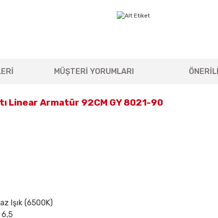
ERİ
MÜŞTERİ YORUMLARI
ÖNERİL
ltı Linear Armatür 92CM GY 8021-90
yaz Işık (6500K)
 6,5