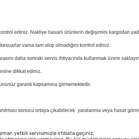
 kontrol ediniz. Nakliye hasarlı ürünlerin değişimini kargodan y
akesuarlar varsa tam olup olmadığını kontrol ediniz.
rasını daha sonraki servis ihtiyacında kullanmak üzere saklayın
sine dikkat ediniz.
ününüz garanti kapsamına girmemektedir.
lanılması sonucu ortaya çıkabilecek yaralanma veya hasar görme 
n yetkili servisimizle irtibata geçiniz.