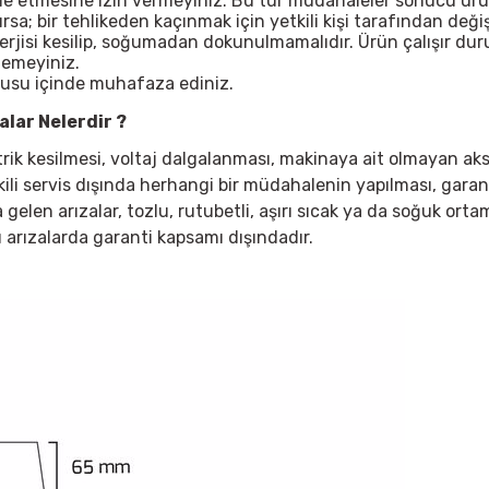
ale etmesine izin vermeyiniz. Bu tür müdahaleler sonucu ürü
; bir tehlikeden kaçınmak için yetkili kişi tarafından değişt
nerjisi kesilip, soğumadan dokunulmamalıdır. Ürün çalışır d
lemeyiniz.
tusu içinde muhafaza ediniz.
lar Nelerdir ?
ktrik kesilmesi, voltaj dalgalanması, makinaya ait olmayan ak
kili servis dışında herhangi bir müdahalenin yapılması, garan
elen arızalar, tozlu, rutubetli, aşırı sıcak ya da soğuk ortaml
 arızalarda garanti kapsamı dışındadır.