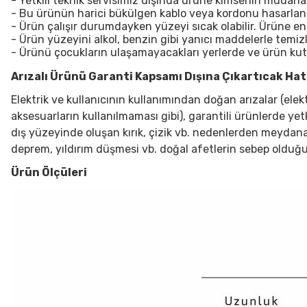
- Yetkili teknik servisimiz dışında ürüne kimsenin müdah
- Bu ürünün harici bükülgen kablo veya kordonu hasarlanırsa
- Ürün çalışır durumdayken yüzeyi sıcak olabilir. Ürüne e
- Ürün yüzeyini alkol, benzin gibi yanıcı maddelerle temiz
- Ürünü çocukların ulaşamayacakları yerlerde ve ürün ku
Arızalı Ürünü Garanti Kapsamı Dışına Çıkartıcak Hata
Elektrik ve kullanıcının kullanımından doğan arızalar (ele
aksesuarların kullanılmaması gibi), garantili ürünlerde yet
dış yüzeyinde oluşan kırık, çizik vb. nedenlerden meydana g
deprem, yıldırım düşmesi vb. doğal afetlerin sebep olduğu
Ürün Ölçüleri