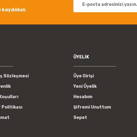
e kaydolun
Gönder
ÜYELİK
ış Sözleşmesi
Üye Girişi
venlik
Yeni Üyelik
Koşulları
Hesabım
r Politikası
Şifremi Unuttum
imat
Sepet