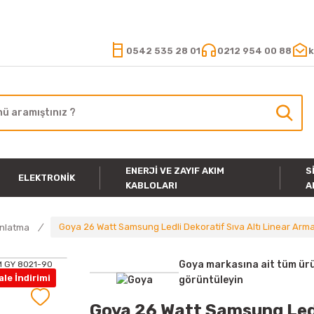
15.000 TL VE ÜZERİ ALIŞVERİŞLERİNİZDE KARGO ÜCRETSİZ
0542 535 28 01
0212 954 00 88
k
ENERJI VE ZAYIF AKIM
S
ELEKTRONIK
KABLOLARI
A
Goya 26 Watt Samsung Ledli Dekoratif Sıva Altı Linear Ar
ınlatma
Goya markasına ait tüm ürü
le İndirimi
görüntüleyin
Goya 26 Watt Samsung Ledl