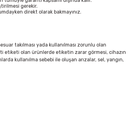
n tümüyle garanti kapsamı dışında kalır.
irilmesi gerekir.
urumdayken direkt olarak bakmayınız.
sesuar takılması yada kullanılması zorunlu olan
ti etiketi olan ürünlerde etiketin zarar görmesi, cihazın
arda kullanılma sebebi ile oluşan arızalar, sel, yangın,