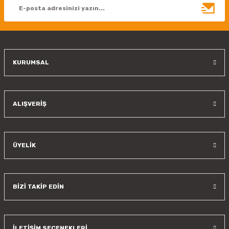
Ürün bilgilerinde hatalar bulunuyor.
Ürün fiyatı diğer sitelerden daha pahalı.
Bu ürüne benzer farklı alternatifler olmalı.
KURUMSAL
Gönder
ALIŞVERİŞ
ÜYELİK
BİZİ TAKİP EDİN
İLETİŞİM SEÇENEKLERİ