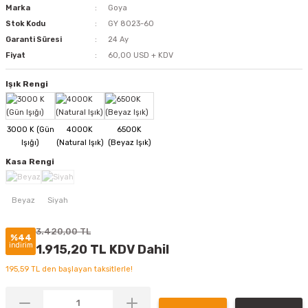
Marka
Goya
Stok Kodu
GY 8023-60
Garanti Süresi
24 Ay
Fiyat
60,00 USD + KDV
Işık Rengi
Kasa Rengi
3.420,00 TL
%44
indirim
1.915,20 TL KDV Dahil
195,59 TL den başlayan taksitlerle!