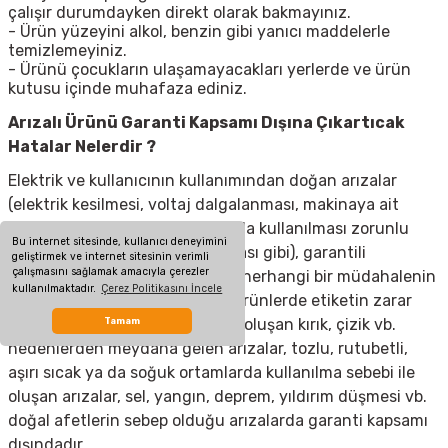
çalışır durumdayken direkt olarak bakmayınız.
- Ürün yüzeyini alkol, benzin gibi yanıcı maddelerle
temizlemeyiniz.
- Ürünü çocukların ulaşamayacakları yerlerde ve ürün
kutusu içinde muhafaza ediniz.
Arızalı Ürünü Garanti Kapsamı Dışına Çıkartıcak
Hatalar Nelerdir ?
Elektrik ve kullanıcının kullanımından doğan arızalar
(elektrik kesilmesi, voltaj dalgalanması, makinaya ait
olmayan aksesuar takılması yada kullanılması zorunlu
Bu internet sitesinde, kullanıcı deneyimini
olan aksesuarların kullanılmaması gibi), garantili
geliştirmek ve internet sitesinin verimli
çalışmasını sağlamak amacıyla çerezler
ürünlerde yetkili servis dışında herhangi bir müdahalenin
kullanılmaktadır.
Çerez Politikasını İncele
yapılması, garanti etiketi olan ürünlerde etiketin zarar
görmesi, cihazın dış yüzeyinde oluşan kırık, çizik vb.
Tamam
nedenlerden meydana gelen arızalar, tozlu, rutubetli,
aşırı sıcak ya da soğuk ortamlarda kullanılma sebebi ile
oluşan arızalar, sel, yangın, deprem, yıldırım düşmesi vb.
doğal afetlerin sebep olduğu arızalarda garanti kapsamı
dışındadır.