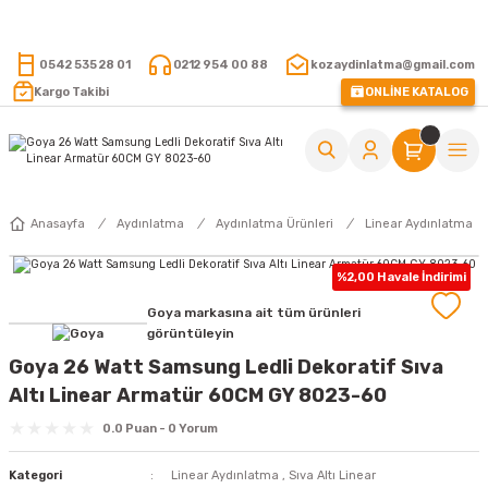
15.000 TL VE ÜZERİ ALIŞVERİŞLERİNİZDE KARGO ÜCRETSİZ !
0542 535 28 01
0212 954 00 88
kozaydinlatma@gmail.com
Kargo Takibi
ONLİNE KATALOG
Anasayfa
Aydınlatma
Aydınlatma Ürünleri
Linear Aydınlatma
%2,00 Havale İndirimi
Goya markasına ait tüm ürünleri
görüntüleyin
Goya 26 Watt Samsung Ledli Dekoratif Sıva
Altı Linear Armatür 60CM GY 8023-60
0.0 Puan - 0 Yorum
Kategori
Linear Aydınlatma
,
Sıva Altı Linear