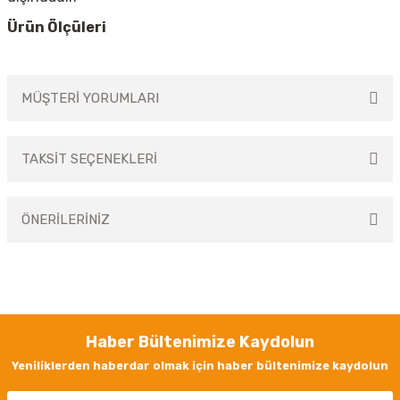
Ürün Ölçüleri
MÜŞTERİ YORUMLARI
TAKSİT SEÇENEKLERİ
Bu ürüne ilk yorumu siz yapın!
ÖNERİLERİNİZ
Yorum Yaz
Bu ürünün fiyat bilgisi, resim, ürün açıklamalarında ve diğer konularda
yetersiz gördüğünüz noktaları öneri formunu kullanarak tarafımıza
iletebilirsiniz.
Görüş ve önerileriniz için teşekkür ederiz.
Haber Bültenimize Kaydolun
Ürün resmi kalitesiz, bozuk veya görüntülenemiyor.
Yeniliklerden haberdar olmak için haber bültenimize kaydolun
Ürün açıklamasında eksik bilgiler bulunuyor.