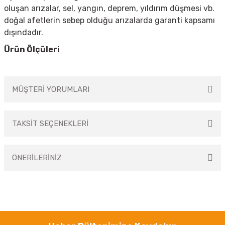
oluşan arızalar, sel, yangın, deprem, yıldırım düşmesi vb.
doğal afetlerin sebep olduğu arızalarda garanti kapsamı
dışındadır.
Ürün Ölçüleri
MÜŞTERİ YORUMLARI
TAKSİT SEÇENEKLERİ
Bu ürüne ilk yorumu siz yapın!
ÖNERİLERİNİZ
Yorum Yaz
Bu ürünün fiyat bilgisi, resim, ürün açıklamalarında ve diğer konularda
yetersiz gördüğünüz noktaları öneri formunu kullanarak tarafımıza
iletebilirsiniz.
Görüş ve önerileriniz için teşekkür ederiz.