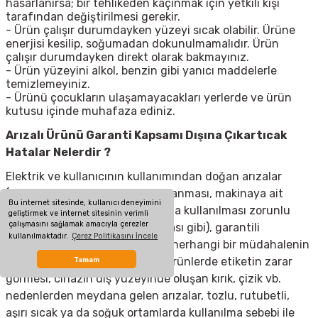
hasarlanırsa; bir tehlikeden kaçınmak için yetkili kişi
tarafından değiştirilmesi gerekir.
- Ürün çalışır durumdayken yüzeyi sıcak olabilir. Ürüne
enerjisi kesilip, soğumadan dokunulmamalıdır. Ürün
çalışır durumdayken direkt olarak bakmayınız.
- Ürün yüzeyini alkol, benzin gibi yanıcı maddelerle
temizlemeyiniz.
- Ürünü çocukların ulaşamayacakları yerlerde ve ürün
kutusu içinde muhafaza ediniz.
Arızalı Ürünü Garanti Kapsamı Dışına Çıkartıcak
Hatalar Nelerdir ?
Elektrik ve kullanıcının kullanımından doğan arızalar
(elektrik kesilmesi, voltaj dalgalanması, makinaya ait
Bu internet sitesinde, kullanıcı deneyimini
olmayan aksesuar takılması yada kullanılması zorunlu
geliştirmek ve internet sitesinin verimli
çalışmasını sağlamak amacıyla çerezler
olan aksesuarların kullanılmaması gibi), garantili
kullanılmaktadır.
Çerez Politikasını İncele
ürünlerde yetkili servis dışında herhangi bir müdahalenin
yapılması, garanti etiketi olan ürünlerde etiketin zarar
Tamam
görmesi, cihazın dış yüzeyinde oluşan kırık, çizik vb.
nedenlerden meydana gelen arızalar, tozlu, rutubetli,
aşırı sıcak ya da soğuk ortamlarda kullanılma sebebi ile