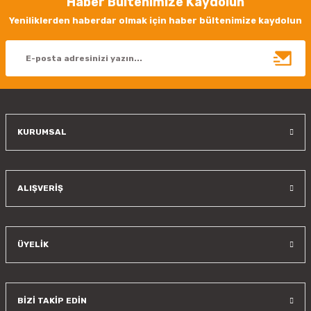
Haber Bültenimize Kaydolun
Ürün resmi kalitesiz, bozuk veya görüntülenemiyor.
Yeniliklerden haberdar olmak için haber bültenimize kaydolun
Ürün açıklamasında eksik bilgiler bulunuyor.
Ürün bilgilerinde hatalar bulunuyor.
Ürün fiyatı diğer sitelerden daha pahalı.
Bu ürüne benzer farklı alternatifler olmalı.
KURUMSAL
Gönder
ALIŞVERİŞ
ÜYELİK
BİZİ TAKİP EDİN