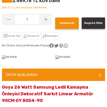
2.489,76 TL KDV Dahil
254,27 TL den başlayan taksitlerle!
Hemen Al
Sepete Ekle
Yorum Yaz
Tavsiye Et
Karşılaştır
Bu Ürünü Sosyal Medyada Paylaş
ÜRÜN AÇIKLAMASI
Goya 26 Watt Samsung Ledli Kamaşma
Önleyici Dekoratif Sarkıt Linear Armatür
90CM GY 8054-90