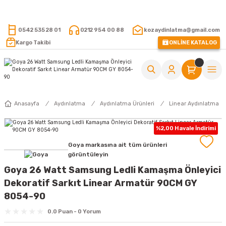
15.000 TL VE ÜZERİ ALIŞVERİŞLERİNİZDE KARGO ÜCRETSİZ !
0542 535 28 01
0212 954 00 88
kozaydinlatma@gmail.com
Kargo Takibi
ONLİNE KATALOG
Anasayfa
Aydınlatma
Aydınlatma Ürünleri
Linear Aydınlatma
%2,00 Havale İndirimi
Goya markasına ait tüm ürünleri
görüntüleyin
Goya 26 Watt Samsung Ledli Kamaşma Önleyici
Dekoratif Sarkıt Linear Armatür 90CM GY
8054-90
0.0 Puan - 0 Yorum