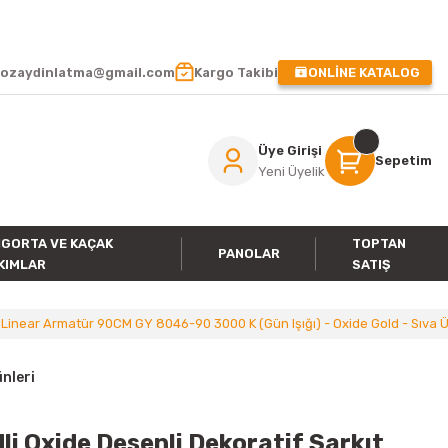
 !
ozaydinlatma@gmail.com
Kargo Takibi
ONLİNE KATALOG
Üye Girişi
Sepetim
Yeni Üyelik
IGORTA VE KAÇAK
TOPTAN
PANOLAR
KIMLAR
SATIŞ
 Linear Armatür 90CM GY 8046-90 3000 K (Gün Işığı) - Oxide Gold - Sıva Ü
nleri
i Oxide Desenli Dekoratif Sarkıt