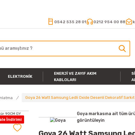
15.000 TL VE ÜZERİ ALIŞVERİŞLERİNİZDE KARGO ÜCRETSİZ
0542 535 28 01
0212 954 00 88
k
ENERJI VE ZAYIF AKIM
S
ELEKTRONIK
KABLOLARI
A
Goya 26 Watt Samsung Ledli Oxide Desenli Dekoratif Sarkıt
ınlatma
Goya markasına ait tüm ürü
le İndirimi
görüntüleyin
Goya 26 Watt Samsung Ledl