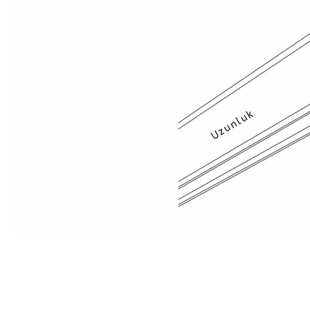
Bu ürünün fiyat bilgisi, resim, ürün açıklamalarında ve diğer konularda
Görüş ve önerileriniz için teşekkür ederiz.