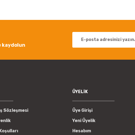
Yorum Yaz
e kaydolun
Gönder
ÜYELİK
ış Sözleşmesi
Üye Girişi
venlik
Yeni Üyelik
Koşulları
Hesabım