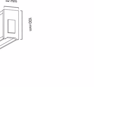
 yetersiz gördüğünüz noktaları öneri formunu kullanarak tarafımıza iletebil
Bu ürüne ilk yorumu siz yapın!