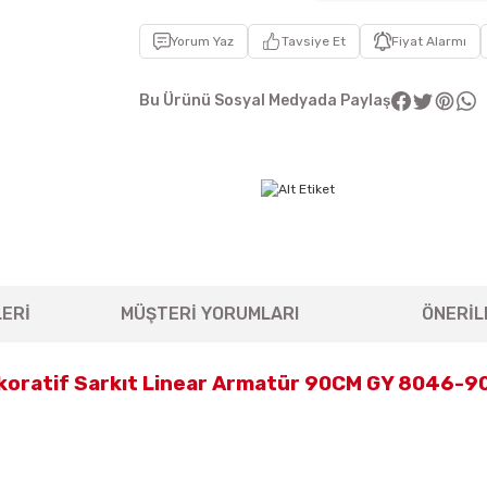
Yorum Yaz
Tavsiye Et
Fiyat Alarmı
Bu Ürünü Sosyal Medyada Paylaş
ERİ
MÜŞTERİ YORUMLARI
ÖNERİL
koratif Sarkıt Linear Armatür 90CM GY 8046-9