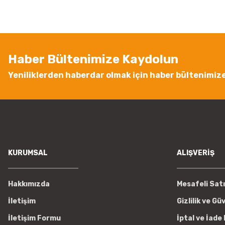
Ürün resmi kalitesiz, bozuk veya görüntülenemiyor.
Ürün açıklamasında eksik bilgiler bulunuyor.
Ürün bilgilerinde hatalar bulunuyor.
Ürün fiyatı diğer sitelerden daha pahalı.
Haber Bültenimize Kaydolun
Bu ürüne benzer farklı alternatifler olmalı.
Yeniliklerden haberdar olmak için haber bültenimiz
KURUMSAL
ALIŞVERİŞ
Hakkımızda
Mesafeli Sat
İletişim
Gizlilik ve Gü
İletişim Formu
İptal ve İade 