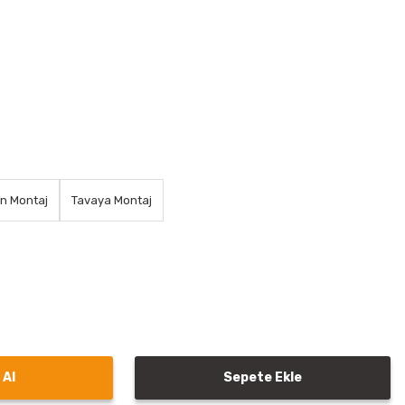
an Montaj
Tavaya Montaj
 Al
Sepete Ekle