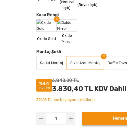
Kasa Rengi
Montaj Şekli
Sarkıt Montaj
Sıva Üzeri Montaj
Baffle Tav
6.840,00 TL
%44
3.830,40 TL KDV Dahil
indirim
391,18 TL den başlayan taksitlerle!
Hemen