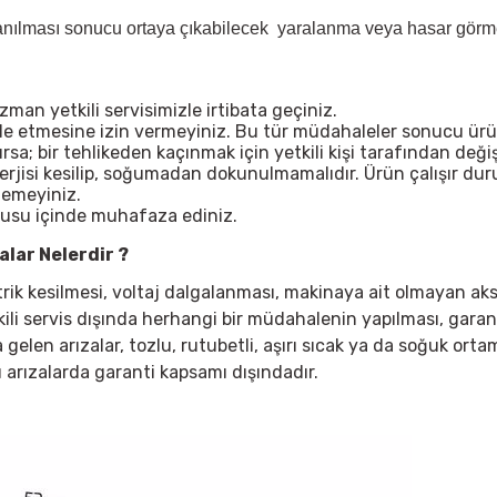
lanılması sonucu ortaya çıkabilecek yaralanma veya hasar görme 
n yetkili servisimizle irtibata geçiniz.
ale etmesine izin vermeyiniz. Bu tür müdahaleler sonucu ürü
; bir tehlikeden kaçınmak için yetkili kişi tarafından değişt
nerjisi kesilip, soğumadan dokunulmamalıdır. Ürün çalışır d
lemeyiniz.
tusu içinde muhafaza ediniz.
lar Nelerdir ?
ktrik kesilmesi, voltaj dalgalanması, makinaya ait olmayan ak
kili servis dışında herhangi bir müdahalenin yapılması, garan
elen arızalar, tozlu, rutubetli, aşırı sıcak ya da soğuk ortaml
 arızalarda garanti kapsamı dışındadır.