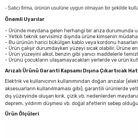
- Satıcı firma, ürünün usulüne uygun olmayan bir şekilde kul
Önemli Uyarılar
- Üründe meydana gelen herhangi bir arıza durumunda uzma
- Yetkili teknik servisimiz dışında ürüne kimsenin müdah
- Bu ürünün harici bükülgen kablo veya kordonu hasarlanırsa
- Ürün çalışır durumdayken yüzeyi sıcak olabilir. Ürüne e
- Ürün yüzeyini alkol, benzin gibi yanıcı maddelerle temiz
- Ürünü çocukların ulaşamayacakları yerlerde ve ürün ku
Arızalı Ürünü Garanti Kapsamı Dışına Çıkartıcak Hata
Elektrik ve kullanıcının kullanımından doğan arızalar (ele
aksesuarların kullanılmaması gibi), garantili ürünlerde yet
dış yüzeyinde oluşan kırık, çizik vb. nedenlerden meydana g
deprem, yıldırım düşmesi vb. doğal afetlerin sebep olduğu
Ürün Ölçüleri