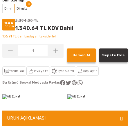
Dim Özelliği
Dimli
Dimsiz
2.394,00 TL
%44
indirim
1.340,64 TL KDV Dahil
136,91 TL den başlayan taksitlerle!
Hemen Al
Sepete Ekle
Yorum Yaz
Tavsiye Et
Fiyat Alarmı
Karşılaştır
Bu Ürünü Sosyal Medyada Paylaş
ÜRÜN AÇIKLAMASI