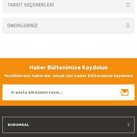
TAKSİT SEÇENEKLERİ
Bu ürüne ilk yorumu siz yapın!
ÖNERİLERİNİZ
Yorum Yaz
Bu ürünün fiyat bilgisi, resim, ürün açıklamalarında ve diğer konularda
yetersiz gördüğünüz noktaları öneri formunu kullanarak tarafımıza
iletebilirsiniz.
Görüş ve önerileriniz için teşekkür ederiz.
Haber Bültenimize Kaydolun
Ürün resmi kalitesiz, bozuk veya görüntülenemiyor.
Yeniliklerden haberdar olmak için haber bültenimize kaydolun
Ürün açıklamasında eksik bilgiler bulunuyor.
Ürün bilgilerinde hatalar bulunuyor.
Ürün fiyatı diğer sitelerden daha pahalı.
Bu ürüne benzer farklı alternatifler olmalı.
KURUMSAL