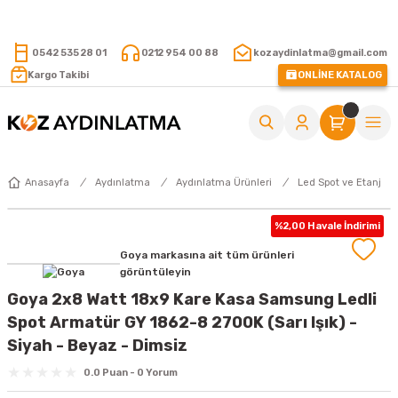
15.000 TL VE ÜZERİ ALIŞVERİŞLERİNİZDE KARGO ÜCRETSİZ !
0542 535 28 01
0212 954 00 88
kozaydinlatma@gmail.com
Kargo Takibi
ONLİNE KATALOG
Anasayfa
Aydınlatma
Aydınlatma Ürünleri
Led Spot ve Etanj
%2,00 Havale İndirimi
Goya markasına ait tüm ürünleri
görüntüleyin
Goya 2x8 Watt 18x9 Kare Kasa Samsung Ledli
Spot Armatür GY 1862-8 2700K (Sarı Işık) -
Siyah - Beyaz - Dimsiz
0.0 Puan - 0 Yorum