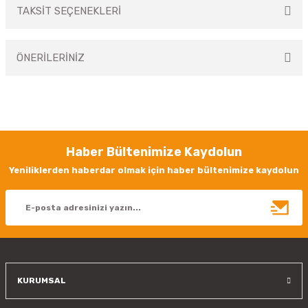
TAKSİT SEÇENEKLERİ
Bu ürüne ilk yorumu siz yapın!
ÖNERİLERİNİZ
Yorum Yaz
Bu ürünün fiyat bilgisi, resim, ürün açıklamalarında ve diğer konularda
yetersiz gördüğünüz noktaları öneri formunu kullanarak tarafımıza
iletebilirsiniz.
Görüş ve önerileriniz için teşekkür ederiz.
Haber Bültenimize Kaydolun
Ürün resmi kalitesiz, bozuk veya görüntülenemiyor.
Yeniliklerden haberdar olmak için haber bültenimize kaydolun
Ürün açıklamasında eksik bilgiler bulunuyor.
Ürün bilgilerinde hatalar bulunuyor.
Ürün fiyatı diğer sitelerden daha pahalı.
Bu ürüne benzer farklı alternatifler olmalı.
KURUMSAL