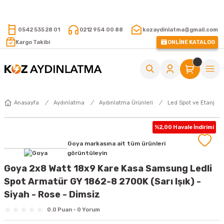
15.000 TL VE ÜZERİ ALIŞVERİŞLERİNİZDE KARGO ÜCRETSİZ !
0542 535 28 01
0212 954 00 88
kozaydinlatma@gmail.com
Kargo Takibi
ONLİNE KATALOG
Anasayfa
Aydınlatma
Aydınlatma Ürünleri
Led Spot ve Etanj
%2,00 Havale İndirimi
Goya markasına ait tüm ürünleri
görüntüleyin
Goya 2x8 Watt 18x9 Kare Kasa Samsung Ledli
Spot Armatür GY 1862-8 2700K (Sarı Işık) -
Siyah - Rose - Dimsiz
0.0 Puan - 0 Yorum