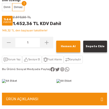
Dim Özelliği
Dimli
Dimsiz
2.593,50 TL
%44
indirim
1.452,36 TL KDV Dahil
148,32 TL den başlayan taksitlerle!
Hemen Al
Sepete Ekle
Yorum Yaz
Tavsiye Et
Fiyat Alarmı
Karşılaştır
Bu Ürünü Sosyal Medyada Paylaş
ÜRÜN AÇIKLAMASI