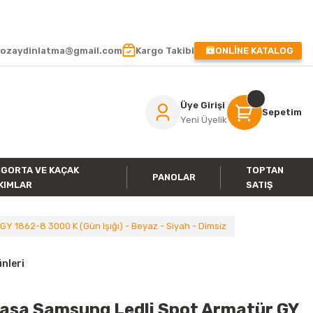
 !
ozaydinlatma@gmail.com
Kargo Takibi
ONLİNE KATALOG
Üye Girişi
Sepetim
Yeni Üyelik
IGORTA VE KAÇAK
TOPTAN
PANOLAR
KIMLAR
SATIŞ
Y 1862-8 3000 K (Gün Işığı) - Beyaz - Siyah - Dimsiz
nleri
Kasa Samsung Ledli Spot Armatür GY