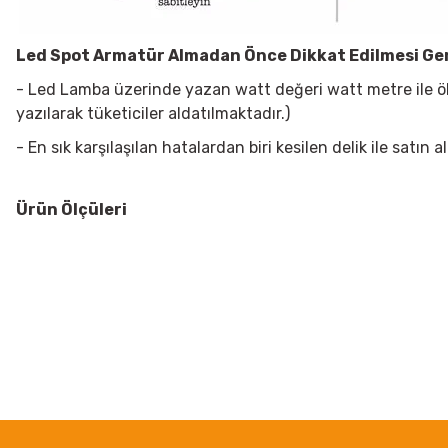
Led Spot Armatür
Almadan Önce Dikkat Edilmesi Ge
- Led Lamba üzerinde yazan watt değeri watt metre ile öl
yazılarak tüketiciler aldatılmaktadır.)
- En sık karşılaşılan hatalardan biri kesilen delik ile sat
Ürün Ölçüleri
Bu ürünün fiyat bilgisi, resim, ürün açıklamalarında ve diğer konularda
Görüş ve önerileriniz için teşekkür ederiz.
Ürün resmi kalitesiz, bozuk veya görüntülenemiyor.
Ürün açıklamasında eksik bilgiler bulunuyor.
Ürün bilgilerinde hatalar bulunuyor.
Ürün fiyatı diğer sitelerden daha pahalı.