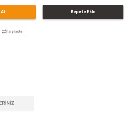
 Al
Sepete Ekle
Karşılaştır
ERİNİZ