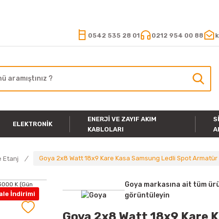
15.000 TL VE ÜZERİ ALIŞVERİŞLERİNİZDE KARGO ÜCRETSİZ
0542 535 28 01
0212 954 00 88
k
ENERJI VE ZAYIF AKIM
S
ELEKTRONIK
KABLOLARI
A
Goya 2x8 Watt 18x9 Kare Kasa Samsung Ledli Spot Armatür G
 Etanj
Goya markasına ait tüm ürü
le İndirimi
görüntüleyin
Goya 2x8 Watt 18x9 Kare 