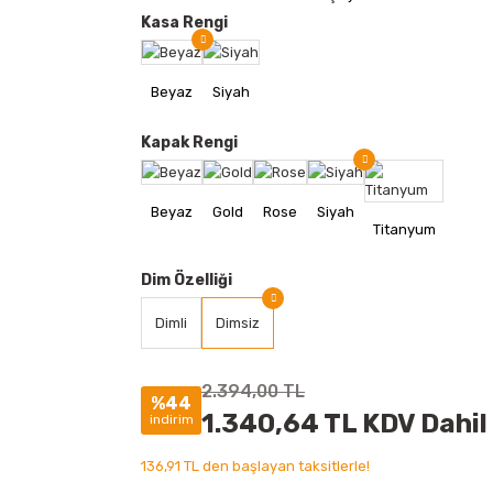
Kasa Rengi
Kapak Rengi
Dim Özelliği
Dimli
Dimsiz
2.394,00 TL
%44
1.340,64 TL KDV Dahil
indirim
136,91 TL den başlayan taksitlerle!