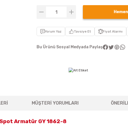
Hemen
Yorum Yaz
Tavsiye Et
Fiyat Alarmı
Bu Ürünü Sosyal Medyada Paylaş
ERİ
MÜŞTERİ YORUMLARI
ÖNERİL
 Spot Armatür GY 1862-8