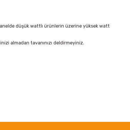
panelde düşük wattlı ürünlerin üzerine yüksek watt
elinizi almadan tavanınızı deldirmeyiniz.
irsiniz.