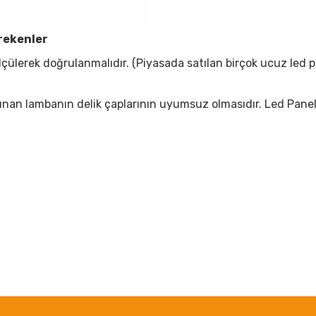
rekenler
çülerek doğrulanmalıdır. (Piyasada satılan birçok ucuz led 
ın alınan lambanın delik çaplarının uyumsuz olmasıdır. Led Pan
 yetersiz gördüğünüz noktaları öneri formunu kullanarak tarafımıza iletebil
Bu ürüne ilk yorumu siz yapın!
Yorum Yaz