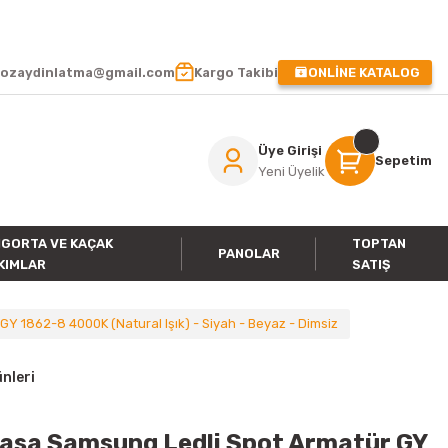
 !
ozaydinlatma@gmail.com
Kargo Takibi
ONLİNE KATALOG
Üye Girişi
Sepetim
Yeni Üyelik
IGORTA VE KAÇAK
TOPTAN
PANOLAR
KIMLAR
SATIŞ
Y 1862-8 4000K (Natural Işık) - Siyah - Beyaz - Dimsiz
nleri
Kasa Samsung Ledli Spot Armatür GY