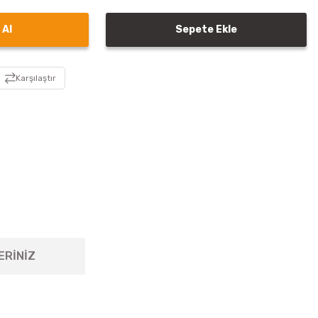
 Al
Sepete Ekle
Karşılaştır
ERİNİZ