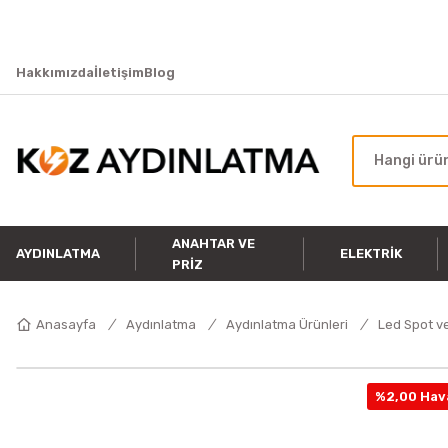
Hakkımızda
İletişim
Blog
ANAHTAR VE
AYDINLATMA
ELEKTRIK
PRIZ
Anasayfa
Aydınlatma
Aydınlatma Ürünleri
Led Spot ve
%2,00 Hava