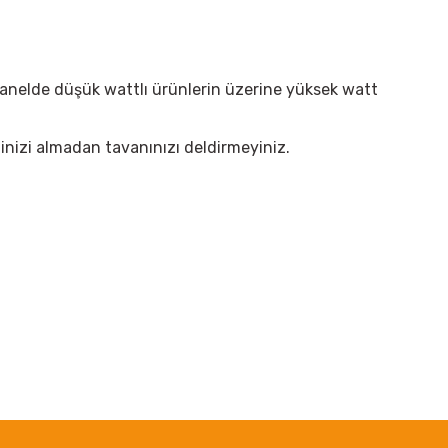
panelde düşük wattlı ürünlerin üzerine yüksek watt
elinizi almadan tavanınızı deldirmeyiniz.
irsiniz.