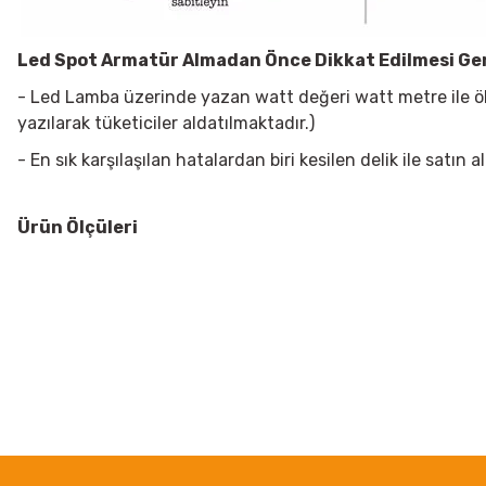
Led Spot Armatür
Almadan Önce Dikkat Edilmesi Ge
- Led Lamba üzerinde yazan watt değeri watt metre ile öl
yazılarak tüketiciler aldatılmaktadır.)
- En sık karşılaşılan hatalardan biri kesilen delik ile sat
Ürün Ölçüleri
Bu ürünün fiyat bilgisi, resim, ürün açıklamalarında ve diğer konularda
Görüş ve önerileriniz için teşekkür ederiz.
Ürün resmi kalitesiz, bozuk veya görüntülenemiyor.
Ürün açıklamasında eksik bilgiler bulunuyor.
Ürün bilgilerinde hatalar bulunuyor.
Ürün fiyatı diğer sitelerden daha pahalı.