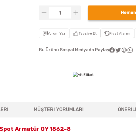
Hemen
Yorum Yaz
Tavsiye Et
Fiyat Alarmı
Bu Ürünü Sosyal Medyada Paylaş
ERİ
MÜŞTERİ YORUMLARI
ÖNERİL
 Spot Armatür GY 1862-8