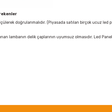
rekenler
çülerek doğrulanmalıdır. (Piyasada satılan birçok ucuz led 
ın alınan lambanın delik çaplarının uyumsuz olmasıdır. Led Pan
 yetersiz gördüğünüz noktaları öneri formunu kullanarak tarafımıza iletebil
Bu ürüne ilk yorumu siz yapın!
Yorum Yaz