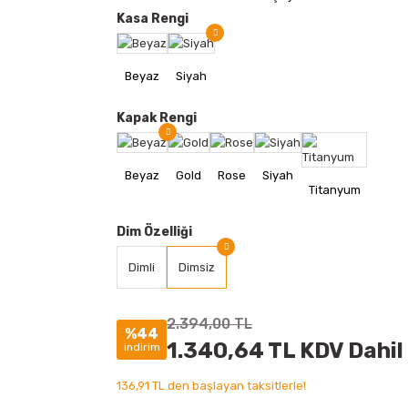
Kasa Rengi
Kapak Rengi
Dim Özelliği
Dimli
Dimsiz
2.394,00 TL
%44
1.340,64 TL KDV Dahil
indirim
136,91 TL den başlayan taksitlerle!