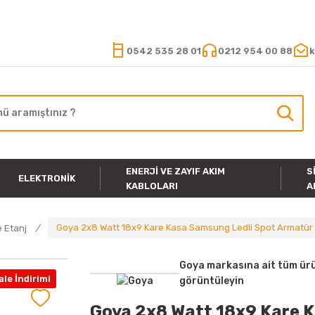
15.000 TL VE ÜZERİ ALIŞVERİŞLERİNİZDE KARGO ÜCRETSİZ
0542 535 28 01
0212 954 00 88
k
ENERJI VE ZAYIF AKIM
S
ELEKTRONIK
KABLOLARI
A
Goya 2x8 Watt 18x9 Kare Kasa Samsung Ledli Spot Armatür G
 Etanj
Goya markasına ait tüm ürü
le İndirimi
görüntüleyin
Goya 2x8 Watt 18x9 Kare 