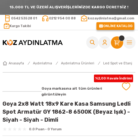
15.000 TL VE ÜZERİ ALIŞVERİŞLERİNİZDE KARGO ÜCRETSİZ !
0542 535 28 01
0212 954 00 88
kozaydinlatma@gmail.com
Kargo Takibi
ONLİNE KATALOG
Anasayfa
Aydınlatma
Aydınlatma Ürünleri
Led Spot ve Etanj
%2,00 Havale İndirimi
Goya markasına ait tüm ürünleri
görüntüleyin
Goya 2x8 Watt 18x9 Kare Kasa Samsung Ledli
Spot Armatür GY 1862-8 6500K (Beyaz Işık) -
Siyah - Siyah - Dimli
0.0 Puan - 0 Yorum