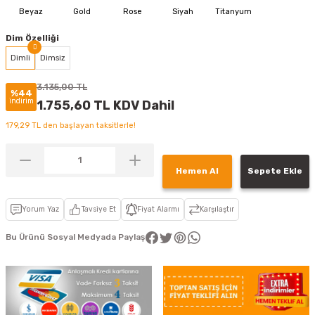
Dim Özelliği
Dimli
Dimsiz
3.135,00 TL
%44
indirim
1.755,60 TL KDV Dahil
179,29 TL den başlayan taksitlerle!
Hemen Al
Sepete Ekle
Yorum Yaz
Tavsiye Et
Fiyat Alarmı
Karşılaştır
Bu Ürünü Sosyal Medyada Paylaş