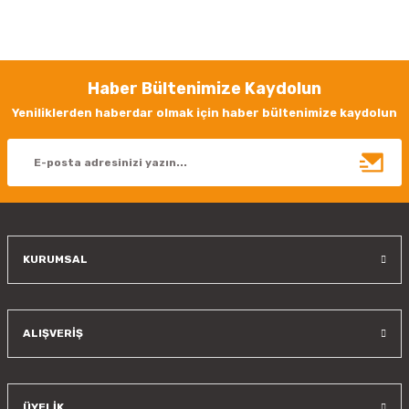
Bu ürünün fiyat bilgisi, resim, ürün açıklamalarında ve diğer konularda
yetersiz gördüğünüz noktaları öneri formunu kullanarak tarafımıza
iletebilirsiniz.
Görüş ve önerileriniz için teşekkür ederiz.
Haber Bültenimize Kaydolun
Ürün resmi kalitesiz, bozuk veya görüntülenemiyor.
Yeniliklerden haberdar olmak için haber bültenimize kaydolun
Ürün açıklamasında eksik bilgiler bulunuyor.
Ürün bilgilerinde hatalar bulunuyor.
Ürün fiyatı diğer sitelerden daha pahalı.
Bu ürüne benzer farklı alternatifler olmalı.
KURUMSAL
Gönder
ALIŞVERİŞ
ÜYELİK