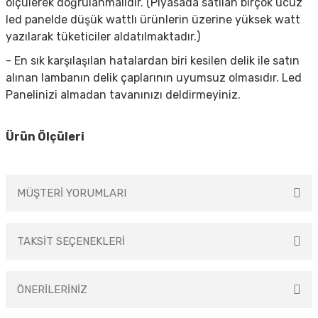
ölçülerek doğrulanmalıdır. (Piyasada satılan birçok ucuz
led panelde düşük wattlı ürünlerin üzerine yüksek watt
yazılarak tüketiciler aldatılmaktadır.)
- En sık karşılaşılan hatalardan biri kesilen delik ile satın
alınan lambanın delik çaplarının uyumsuz olmasıdır. Led
Panelinizi almadan tavanınızı deldirmeyiniz.
Ürün Ölçüleri
MÜŞTERİ YORUMLARI
TAKSİT SEÇENEKLERİ
Bu ürüne ilk yorumu siz yapın!
ÖNERİLERİNİZ
Yorum Yaz