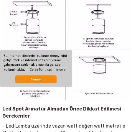
Bu internet sitesinde, kullanıcı deneyimini
geliştirmek ve internet sitesinin verimli
çalışmasını sağlamak amacıyla çerezler
kullanılmaktadır.
Çerez Politikasını İncele
Tamam
Led Spot Armatür
Almadan Önce Dikkat Edilmesi
Gerekenler
- Led Lamba üzerinde yazan watt değeri watt metre ile