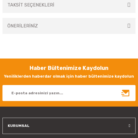
TAKSİT SEÇENEKLERİ
Bu ürüne ilk yorumu siz yapın!
ÖNERİLERİNİZ
Yorum Yaz
Bu ürünün fiyat bilgisi, resim, ürün açıklamalarında ve diğer konularda
yetersiz gördüğünüz noktaları öneri formunu kullanarak tarafımıza
iletebilirsiniz.
Görüş ve önerileriniz için teşekkür ederiz.
Haber Bültenimize Kaydolun
Ürün resmi kalitesiz, bozuk veya görüntülenemiyor.
Yeniliklerden haberdar olmak için haber bültenimize kaydolun
Ürün açıklamasında eksik bilgiler bulunuyor.
Ürün bilgilerinde hatalar bulunuyor.
Ürün fiyatı diğer sitelerden daha pahalı.
Bu ürüne benzer farklı alternatifler olmalı.
KURUMSAL