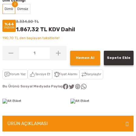
Dim Özelliği
Dimli
Dimsiz
3.334,50 TL
%44
indirim
1.867,32 TL KDV Dahil
190,70 TL den başlayan taksitlerle!
Hemen Al
Sepete Ekle
Yorum Yaz
Tavsiye Et
Fiyat Alarmı
Karşılaştır
Bu Ürünü Sosyal Medyada Paylaş
ÜRÜN AÇIKLAMASI