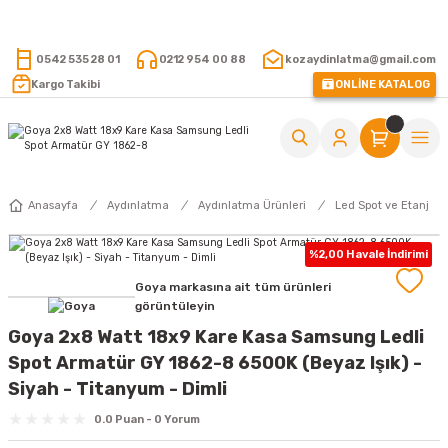
15.000 TL VE ÜZERİ ALIŞVERİŞLERİNİZDE KARGO ÜCRETSİZ !
0542 535 28 01
0212 954 00 88
kozaydinlatma@gmail.com
Kargo Takibi
ONLİNE KATALOG
Anasayfa
Aydınlatma
Aydınlatma Ürünleri
Led Spot ve Etanj
%2,00 Havale İndirimi
Goya markasına ait tüm ürünleri
görüntüleyin
Goya 2x8 Watt 18x9 Kare Kasa Samsung Ledli
Spot Armatür GY 1862-8 6500K (Beyaz Işık) -
Siyah - Titanyum - Dimli
0.0 Puan - 0 Yorum