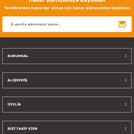
Ürün resmi kalitesiz, bozuk veya görüntülenemiyor.
Yeniliklerden haberdar olmak için haber bültenimize kaydolun
Ürün açıklamasında eksik bilgiler bulunuyor.
Ürün bilgilerinde hatalar bulunuyor.
Ürün fiyatı diğer sitelerden daha pahalı.
Bu ürüne benzer farklı alternatifler olmalı.
KURUMSAL
Gönder
ALIŞVERİŞ
ÜYELİK
BİZİ TAKİP EDİN