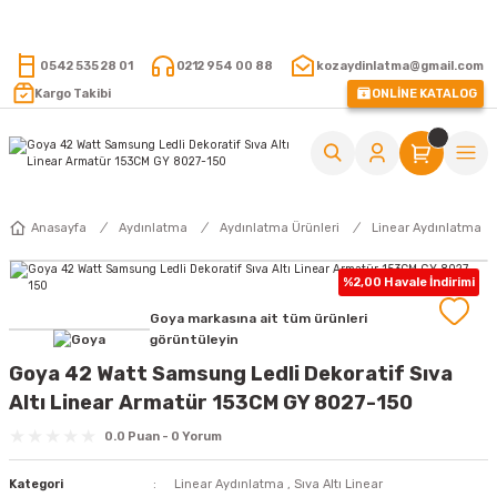
15.000 TL VE ÜZERİ ALIŞVERİŞLERİNİZDE KARGO ÜCRETSİZ !
0542 535 28 01
0212 954 00 88
kozaydinlatma@gmail.com
Kargo Takibi
ONLİNE KATALOG
Anasayfa
Aydınlatma
Aydınlatma Ürünleri
Linear Aydınlatma
%2,00 Havale İndirimi
Goya markasına ait tüm ürünleri
görüntüleyin
Goya 42 Watt Samsung Ledli Dekoratif Sıva
Altı Linear Armatür 153CM GY 8027-150
0.0 Puan - 0 Yorum
Kategori
Linear Aydınlatma
,
Sıva Altı Linear