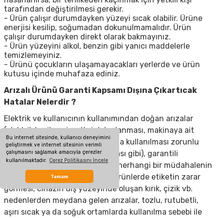
tarafından değiştirilmesi gerekir.
- Ürün çalışır durumdayken yüzeyi sıcak olabilir. Ürüne
enerjisi kesilip, soğumadan dokunulmamalıdır. Ürün
çalışır durumdayken direkt olarak bakmayınız.
- Ürün yüzeyini alkol, benzin gibi yanıcı maddelerle
temizlemeyiniz.
- Ürünü çocukların ulaşamayacakları yerlerde ve ürün
kutusu içinde muhafaza ediniz.
Arızalı Ürünü Garanti Kapsamı Dışına Çıkartıcak
Hatalar Nelerdir ?
Elektrik ve kullanıcının kullanımından doğan arızalar
(elektrik kesilmesi, voltaj dalgalanması, makinaya ait
Bu internet sitesinde, kullanıcı deneyimini
olmayan aksesuar takılması yada kullanılması zorunlu
geliştirmek ve internet sitesinin verimli
çalışmasını sağlamak amacıyla çerezler
olan aksesuarların kullanılmaması gibi), garantili
kullanılmaktadır.
Çerez Politikasını İncele
ürünlerde yetkili servis dışında herhangi bir müdahalenin
yapılması, garanti etiketi olan ürünlerde etiketin zarar
Tamam
görmesi, cihazın dış yüzeyinde oluşan kırık, çizik vb.
nedenlerden meydana gelen arızalar, tozlu, rutubetli,
aşırı sıcak ya da soğuk ortamlarda kullanılma sebebi ile