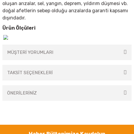
oluşan arızalar, sel, yangın, deprem, yıldırım düşmesi vb.
doğal afetlerin sebep olduğu arızalarda garanti kapsamı
dışındadır.
Ürün Ölçüleri
MÜŞTERİ YORUMLARI
TAKSİT SEÇENEKLERİ
Bu ürüne ilk yorumu siz yapın!
ÖNERİLERİNİZ
Yorum Yaz
Bu ürünün fiyat bilgisi, resim, ürün açıklamalarında ve diğer konularda
yetersiz gördüğünüz noktaları öneri formunu kullanarak tarafımıza
iletebilirsiniz.
Görüş ve önerileriniz için teşekkür ederiz.
Haber Bültenimize Kaydolun