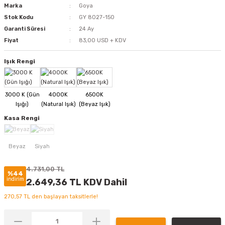
Marka
Goya
Stok Kodu
GY 8027-150
Garanti Süresi
24 Ay
Fiyat
83,00 USD + KDV
Işık Rengi
Kasa Rengi
4.731,00 TL
%44
indirim
2.649,36 TL KDV Dahil
270,57 TL den başlayan taksitlerle!