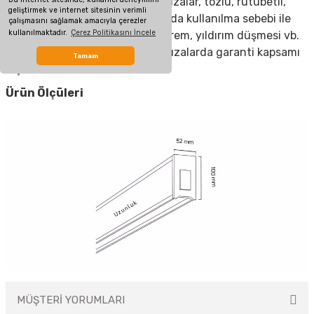
nedenlerden meydana gelen arızalar, tozlu, rutubetli,
geliştirmek ve internet sitesinin verimli
aşırı sıcak ya da soğuk ortamlarda kullanılma sebebi ile
çalışmasını sağlamak amacıyla çerezler
kullanılmaktadır.
Çerez Politikasını İncele
oluşan arızalar, sel, yangın, deprem, yıldırım düşmesi vb.
doğal afetlerin sebep olduğu arızalarda garanti kapsamı
Tamam
dışındadır.
Ürün Ölçüleri
MÜŞTERİ YORUMLARI