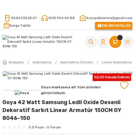
15.000 TL VE ÜZERİ ALIŞVERİŞLERİNİZDE KARGO ÜCRETSİZ !
0542 535 28 01
0212 954 00 88
kozaydinlatma@gmail.com
Kargo Takibi
ONLİNE KATALOG
Anasayfa
Aydınlatma
Aydınlatma Ürünleri
Linear Aydınlatma
%2,00 Havale İndirimi
Goya markasına ait tüm ürünleri
görüntüleyin
Goya 42 Watt Samsung Ledli Oxide Desenli
Dekoratif Sarkıt Linear Armatür 150CM GY
8046-150
0.0 Puan - 0 Yorum