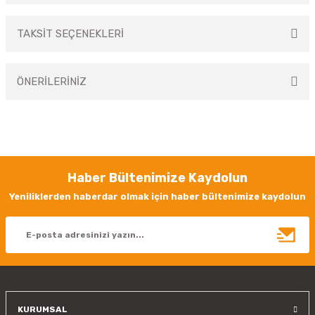
TAKSİT SEÇENEKLERİ
Bu ürüne ilk yorumu siz yapın!
ÖNERİLERİNİZ
Yorum Yaz
Bu ürünün fiyat bilgisi, resim, ürün açıklamalarında ve diğer konularda
yetersiz gördüğünüz noktaları öneri formunu kullanarak tarafımıza
iletebilirsiniz.
Görüş ve önerileriniz için teşekkür ederiz.
Haber Bültenimize Kaydolun
Ürün resmi kalitesiz, bozuk veya görüntülenemiyor.
Yeniliklerden haberdar olmak için haber bültenimize kaydolun
Ürün açıklamasında eksik bilgiler bulunuyor.
Ürün bilgilerinde hatalar bulunuyor.
Ürün fiyatı diğer sitelerden daha pahalı.
Bu ürüne benzer farklı alternatifler olmalı.
KURUMSAL