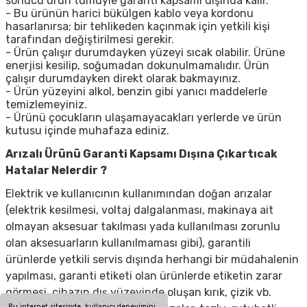
sonucu ürün tümüyle garanti kapsamı dışında kalır.
- Bu ürünün harici bükülgen kablo veya kordonu
hasarlanırsa; bir tehlikeden kaçınmak için yetkili kişi
tarafından değiştirilmesi gerekir.
- Ürün çalışır durumdayken yüzeyi sıcak olabilir. Ürüne
enerjisi kesilip, soğumadan dokunulmamalıdır. Ürün
çalışır durumdayken direkt olarak bakmayınız.
- Ürün yüzeyini alkol, benzin gibi yanıcı maddelerle
temizlemeyiniz.
- Ürünü çocukların ulaşamayacakları yerlerde ve ürün
kutusu içinde muhafaza ediniz.
Arızalı Ürünü Garanti Kapsamı Dışına Çıkartıcak
Hatalar Nelerdir ?
Elektrik ve kullanıcının kullanımından doğan arızalar
(elektrik kesilmesi, voltaj dalgalanması, makinaya ait
olmayan aksesuar takılması yada kullanılması zorunlu
olan aksesuarların kullanılmaması gibi), garantili
ürünlerde yetkili servis dışında herhangi bir müdahalenin
yapılması, garanti etiketi olan ürünlerde etiketin zarar
görmesi, cihazın dış yüzeyinde oluşan kırık, çizik vb.
Bu internet sitesinde, kullanıcı deneyimini