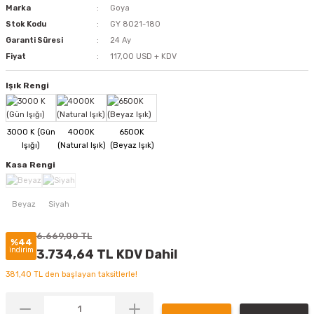
Marka
Goya
Stok Kodu
GY 8021-180
Garanti Süresi
24 Ay
Fiyat
117,00 USD + KDV
Işık Rengi
Kasa Rengi
6.669,00 TL
%44
indirim
3.734,64 TL KDV Dahil
381,40 TL den başlayan taksitlerle!