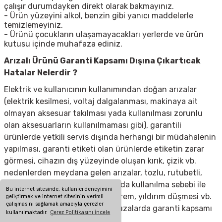
çalışır durumdayken direkt olarak bakmayınız.
- Ürün yüzeyini alkol, benzin gibi yanıcı maddelerle
temizlemeyiniz.
- Ürünü çocukların ulaşamayacakları yerlerde ve ürün
kutusu içinde muhafaza ediniz.
Arızalı Ürünü Garanti Kapsamı Dışına Çıkartıcak
Hatalar Nelerdir ?
Elektrik ve kullanıcının kullanımından doğan arızalar
(elektrik kesilmesi, voltaj dalgalanması, makinaya ait
olmayan aksesuar takılması yada kullanılması zorunlu
olan aksesuarların kullanılmaması gibi), garantili
ürünlerde yetkili servis dışında herhangi bir müdahalenin
yapılması, garanti etiketi olan ürünlerde etiketin zarar
görmesi, cihazın dış yüzeyinde oluşan kırık, çizik vb.
nedenlerden meydana gelen arızalar, tozlu, rutubetli,
aşırı sıcak ya da soğuk ortamlarda kullanılma sebebi ile
Bu internet sitesinde, kullanıcı deneyimini
oluşan arızalar, sel, yangın, deprem, yıldırım düşmesi vb.
geliştirmek ve internet sitesinin verimli
çalışmasını sağlamak amacıyla çerezler
doğal afetlerin sebep olduğu arızalarda garanti kapsamı
kullanılmaktadır.
Çerez Politikasını İncele
dışındadır.