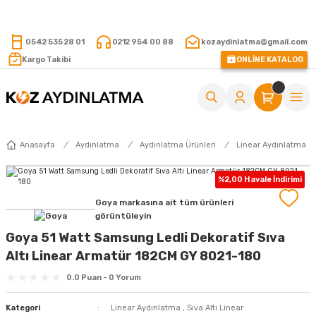
15.000 TL VE ÜZERİ ALIŞVERİŞLERİNİZDE KARGO ÜCRETSİZ !
0542 535 28 01
0212 954 00 88
kozaydinlatma@gmail.com
Kargo Takibi
ONLİNE KATALOG
Anasayfa
Aydınlatma
Aydınlatma Ürünleri
Linear Aydınlatma
%2,00 Havale İndirimi
Goya markasına ait tüm ürünleri
görüntüleyin
Goya 51 Watt Samsung Ledli Dekoratif Sıva
Altı Linear Armatür 182CM GY 8021-180
0.0 Puan - 0 Yorum
Kategori
Linear Aydınlatma
,
Sıva Altı Linear