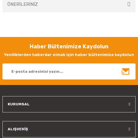
ÖNERİLERİNİZ
Yorum Yaz
Bu ürünün fiyat bilgisi, resim, ürün açıklamalarında ve diğer konularda
yetersiz gördüğünüz noktaları öneri formunu kullanarak tarafımıza
iletebilirsiniz.
Görüş ve önerileriniz için teşekkür ederiz.
Haber Bültenimize Kaydolun
Ürün resmi kalitesiz, bozuk veya görüntülenemiyor.
Yeniliklerden haberdar olmak için haber bültenimize kaydolun
Ürün açıklamasında eksik bilgiler bulunuyor.
Ürün bilgilerinde hatalar bulunuyor.
Ürün fiyatı diğer sitelerden daha pahalı.
Bu ürüne benzer farklı alternatifler olmalı.
KURUMSAL
Gönder
ALIŞVERİŞ