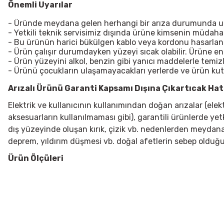
Önemli Uyarılar
- Üründe meydana gelen herhangi bir arıza durumunda uzma
- Yetkili teknik servisimiz dışında ürüne kimsenin müdah
- Bu ürünün harici bükülgen kablo veya kordonu hasarlanırsa
- Ürün çalışır durumdayken yüzeyi sıcak olabilir. Ürüne e
- Ürün yüzeyini alkol, benzin gibi yanıcı maddelerle temiz
- Ürünü çocukların ulaşamayacakları yerlerde ve ürün ku
Arızalı Ürünü Garanti Kapsamı Dışına Çıkartıcak Hata
Elektrik ve kullanıcının kullanımından doğan arızalar (ele
aksesuarların kullanılmaması gibi), garantili ürünlerde yet
dış yüzeyinde oluşan kırık, çizik vb. nedenlerden meydana g
deprem, yıldırım düşmesi vb. doğal afetlerin sebep olduğu
Ürün Ölçüleri
Bu ürünün fiyat bilgisi, resim, ürün açıklamalarında ve diğer konularda
Görüş ve önerileriniz için teşekkür ederiz.