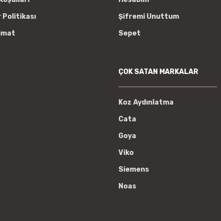
r Politikası
Şifremi Unuttum
imat
Sepet
ÇOK SATAN MARKALAR
Koz Aydınlatma
Cata
Goya
Viko
Siemens
Noas