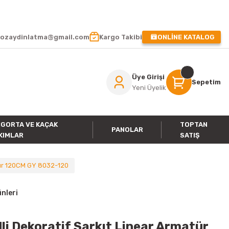
 !
ozaydinlatma@gmail.com
Kargo Takibi
ONLİNE KATALOG
Üye Girişi
Sepetim
Yeni Üyelik
IGORTA VE KAÇAK
TOPTAN
PANOLAR
KIMLAR
SATIŞ
tür 120CM GY 8032-120
nleri
i Dekoratif Sarkıt Linear Armatür