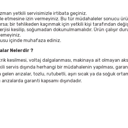
n yetkili servisimizle irtibata geçiniz.
ale etmesine izin vermeyiniz. Bu tür müdahaleler sonucu ürü
; bir tehlikeden kaçınmak için yetkili kişi tarafından değişt
nerjisi kesilip, soğumadan dokunulmamalıdır. Ürün çalışır d
lemeyiniz.
tusu içinde muhafaza ediniz.
lar Nelerdir ?
ktrik kesilmesi, voltaj dalgalanması, makinaya ait olmayan ak
kili servis dışında herhangi bir müdahalenin yapılması, garan
elen arızalar, tozlu, rutubetli, aşırı sıcak ya da soğuk ortaml
 arızalarda garanti kapsamı dışındadır.
 yetersiz gördüğünüz noktaları öneri formunu kullanarak tarafımıza iletebil
Bu ürüne ilk yorumu siz yapın!