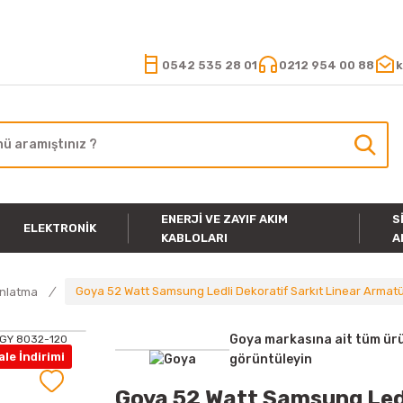
15.000 TL VE ÜZERİ ALIŞVERİŞLERİNİZDE KARGO ÜCRETSİZ
0542 535 28 01
0212 954 00 88
k
ENERJI VE ZAYIF AKIM
S
ELEKTRONIK
KABLOLARI
A
Goya 52 Watt Samsung Ledli Dekoratif Sarkıt Linear Arma
ınlatma
Goya markasına ait tüm ürü
le İndirimi
görüntüleyin
Goya 52 Watt Samsung Ledl