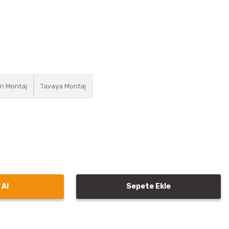
an Montaj
Tavaya Montaj
 Al
Sepete Ekle