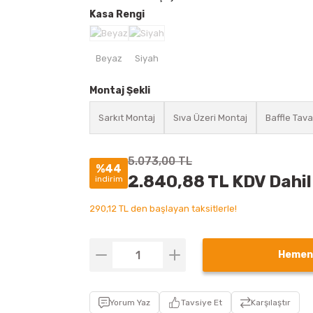
Kasa Rengi
Montaj Şekli
Sarkıt Montaj
Sıva Üzeri Montaj
Baffle Tav
5.073,00 TL
%44
2.840,88 TL KDV Dahil
indirim
290,12 TL den başlayan taksitlerle!
Hemen
Yorum Yaz
Tavsiye Et
Karşılaştır