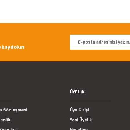
Yorum Yaz
e kaydolun
Gönder
ÜYELİK
ış Sözleşmesi
Üye Girişi
venlik
Yeni Üyelik
Koşulları
Hesabım