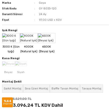
Marka
Goya
Stok Kodu
GY 8033-120
Garanti Süresi
24 Ay
Fiyat
97,00 USD + KDV
Işık Rengi
Kasa Rengi
Montaj Şekli
Sarkıt Montaj
Sıva Üzeri Montaj
Baffle Tavan Montaj
Tavaya Montaj
5.529,00 TL
%44
indirim
3.096,24 TL KDV Dahil