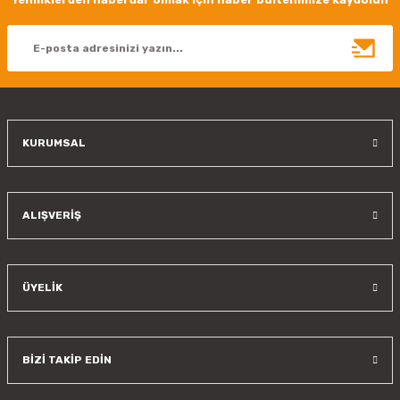
Ürün açıklamasında eksik bilgiler bulunuyor.
Ürün bilgilerinde hatalar bulunuyor.
Ürün fiyatı diğer sitelerden daha pahalı.
Bu ürüne benzer farklı alternatifler olmalı.
KURUMSAL
Gönder
ALIŞVERİŞ
ÜYELİK
BİZİ TAKİP EDİN