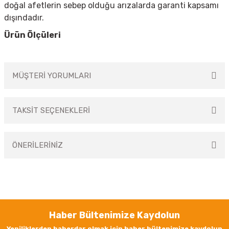
doğal afetlerin sebep olduğu arızalarda garanti kapsamı
dışındadır.
Ürün Ölçüleri
MÜŞTERİ YORUMLARI
TAKSİT SEÇENEKLERİ
Bu ürüne ilk yorumu siz yapın!
ÖNERİLERİNİZ
Yorum Yaz
Bu ürünün fiyat bilgisi, resim, ürün açıklamalarında ve diğer konularda
yetersiz gördüğünüz noktaları öneri formunu kullanarak tarafımıza
iletebilirsiniz.
Görüş ve önerileriniz için teşekkür ederiz.
Haber Bültenimize Kaydolun
Ürün resmi kalitesiz, bozuk veya görüntülenemiyor.
Yeniliklerden haberdar olmak için haber bültenimize kaydolun