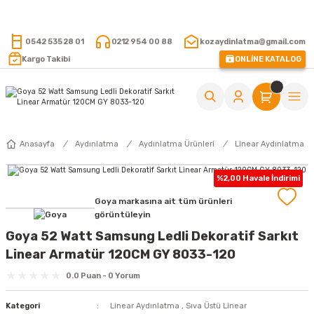
15.000 TL VE ÜZERİ ALIŞVERİŞLERİNİZDE KARGO ÜCRETSİZ !
0542 535 28 01
0212 954 00 88
kozaydinlatma@gmail.com
Kargo Takibi
ONLİNE KATALOG
Anasayfa
Aydınlatma
Aydınlatma Ürünleri
Linear Aydınlatma
%2,00 Havale İndirimi
Goya markasına ait tüm ürünleri
görüntüleyin
Goya 52 Watt Samsung Ledli Dekoratif Sarkıt
Linear Armatür 120CM GY 8033-120
0.0 Puan - 0 Yorum
Kategori
Linear Aydınlatma
,
Sıva Üstü Linear