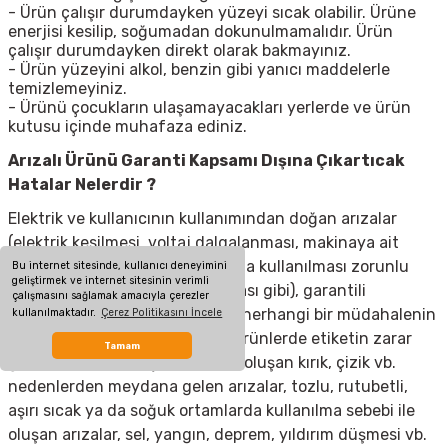
- Ürün çalışır durumdayken yüzeyi sıcak olabilir. Ürüne
enerjisi kesilip, soğumadan dokunulmamalıdır. Ürün
çalışır durumdayken direkt olarak bakmayınız.
- Ürün yüzeyini alkol, benzin gibi yanıcı maddelerle
temizlemeyiniz.
- Ürünü çocukların ulaşamayacakları yerlerde ve ürün
kutusu içinde muhafaza ediniz.
Arızalı Ürünü Garanti Kapsamı Dışına Çıkartıcak
Hatalar Nelerdir ?
Elektrik ve kullanıcının kullanımından doğan arızalar
(elektrik kesilmesi, voltaj dalgalanması, makinaya ait
olmayan aksesuar takılması yada kullanılması zorunlu
Bu internet sitesinde, kullanıcı deneyimini
geliştirmek ve internet sitesinin verimli
olan aksesuarların kullanılmaması gibi), garantili
çalışmasını sağlamak amacıyla çerezler
ürünlerde yetkili servis dışında herhangi bir müdahalenin
kullanılmaktadır.
Çerez Politikasını İncele
yapılması, garanti etiketi olan ürünlerde etiketin zarar
Tamam
görmesi, cihazın dış yüzeyinde oluşan kırık, çizik vb.
nedenlerden meydana gelen arızalar, tozlu, rutubetli,
aşırı sıcak ya da soğuk ortamlarda kullanılma sebebi ile
oluşan arızalar, sel, yangın, deprem, yıldırım düşmesi vb.