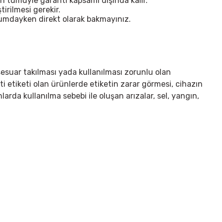
n tümüyle garanti kapsamı dışında kalır.
irilmesi gerekir.
urumdayken direkt olarak bakmayınız.
sesuar takılması yada kullanılması zorunlu olan
ti etiketi olan ürünlerde etiketin zarar görmesi, cihazın
arda kullanılma sebebi ile oluşan arızalar, sel, yangın,
irsiniz.