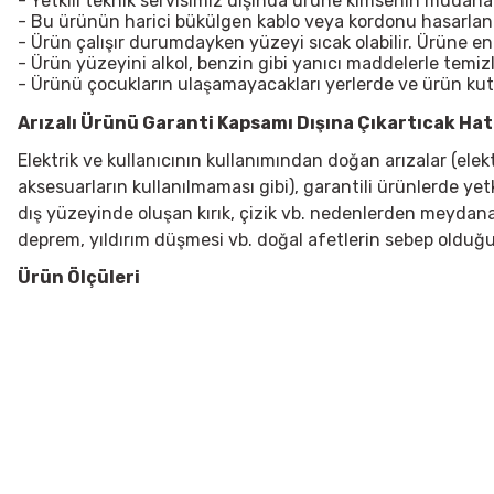
- Yetkili teknik servisimiz dışında ürüne kimsenin müdah
- Bu ürünün harici bükülgen kablo veya kordonu hasarlanırsa
- Ürün çalışır durumdayken yüzeyi sıcak olabilir. Ürüne e
- Ürün yüzeyini alkol, benzin gibi yanıcı maddelerle temiz
- Ürünü çocukların ulaşamayacakları yerlerde ve ürün ku
Arızalı Ürünü Garanti Kapsamı Dışına Çıkartıcak Hata
Elektrik ve kullanıcının kullanımından doğan arızalar (ele
aksesuarların kullanılmaması gibi), garantili ürünlerde yet
dış yüzeyinde oluşan kırık, çizik vb. nedenlerden meydana g
deprem, yıldırım düşmesi vb. doğal afetlerin sebep olduğu
Ürün Ölçüleri
Bu ürünün fiyat bilgisi, resim, ürün açıklamalarında ve diğer konularda
Görüş ve önerileriniz için teşekkür ederiz.
Ürün resmi kalitesiz, bozuk veya görüntülenemiyor.
Ürün açıklamasında eksik bilgiler bulunuyor.