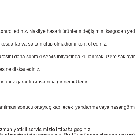
 kontrol ediniz. Nakliye hasarlı ürünlerin değişimini kargodan y
akesuarlar varsa tam olup olmadığını kontrol ediniz.
rasını daha sonraki servis ihtiyacında kullanmak üzere saklayın
sine dikkat ediniz.
ününüz garanti kapsamına girmemektedir.
lanılması sonucu ortaya çıkabilecek yaralanma veya hasar görme 
n yetkili servisimizle irtibata geçiniz.