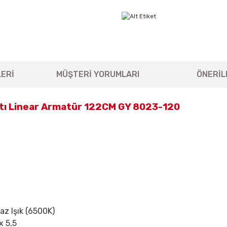
ERİ
MÜŞTERİ YORUMLARI
ÖNERİL
ltı Linear Armatür 122CM GY 8023-120
yaz Işık (6500K)
x 5,5