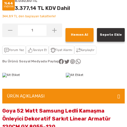
6.030,60 TL
%44
indirim
3.377,14 TL KDV Dahil
344,89 TL den başlayan taksitlerle!
Hemen Al
Sepete Ekle
Yorum Yaz
Tavsiye Et
Fiyat Alarmı
Karşılaştır
Bu Ürünü Sosyal Medyada Paylaş
ÜRÜN AÇIKLAMASI
Goya 52 Watt Samsung Ledli Kamaşma
Önleyici Dekoratif Sarkıt Linear Armatür
120CM GY 8055-120