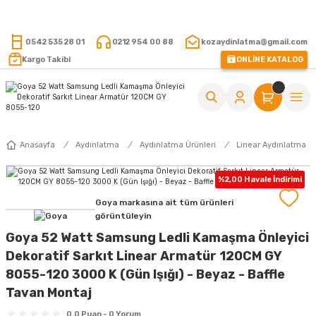
15.000 TL VE ÜZERİ ALIŞVERİŞLERİNİZDE KARGO ÜCRETSİZ !
0542 535 28 01
0212 954 00 88
kozaydinlatma@gmail.com
Kargo Takibi
ONLİNE KATALOG
Anasayfa
Aydınlatma
Aydınlatma Ürünleri
Linear Aydınlatma
%2,00 Havale İndirimi
Goya markasına ait tüm ürünleri
görüntüleyin
Goya 52 Watt Samsung Ledli Kamaşma Önleyici
Dekoratif Sarkıt Linear Armatür 120CM GY
8055-120 3000 K (Gün Işığı) - Beyaz - Baffle
Tavan Montaj
0.0 Puan - 0 Yorum