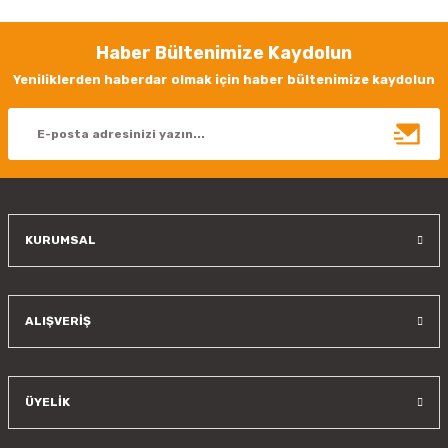
iletebilirsiniz.
Görüş ve önerileriniz için teşekkür ederiz.
Haber Bültenimize Kaydolun
Ürün resmi kalitesiz, bozuk veya görüntülenemiyor.
Yeniliklerden haberdar olmak için haber bültenimize kaydolun
Ürün açıklamasında eksik bilgiler bulunuyor.
Ürün bilgilerinde hatalar bulunuyor.
Ürün fiyatı diğer sitelerden daha pahalı.
Bu ürüne benzer farklı alternatifler olmalı.
KURUMSAL
Gönder
ALIŞVERİŞ
ÜYELİK