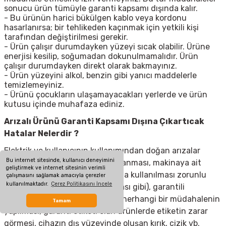
sonucu ürün tümüyle garanti kapsamı dışında kalır.
- Bu ürünün harici bükülgen kablo veya kordonu
hasarlanırsa; bir tehlikeden kaçınmak için yetkili kişi
tarafından değiştirilmesi gerekir.
- Ürün çalışır durumdayken yüzeyi sıcak olabilir. Ürüne
enerjisi kesilip, soğumadan dokunulmamalıdır. Ürün
çalışır durumdayken direkt olarak bakmayınız.
- Ürün yüzeyini alkol, benzin gibi yanıcı maddelerle
temizlemeyiniz.
- Ürünü çocukların ulaşamayacakları yerlerde ve ürün
kutusu içinde muhafaza ediniz.
Arızalı Ürünü Garanti Kapsamı Dışına Çıkartıcak
Hatalar Nelerdir ?
Elektrik ve kullanıcının kullanımından doğan arızalar
Bu internet sitesinde, kullanıcı deneyimini
(elektrik kesilmesi, voltaj dalgalanması, makinaya ait
geliştirmek ve internet sitesinin verimli
olmayan aksesuar takılması yada kullanılması zorunlu
çalışmasını sağlamak amacıyla çerezler
kullanılmaktadır.
Çerez Politikasını İncele
olan aksesuarların kullanılmaması gibi), garantili
ürünlerde yetkili servis dışında herhangi bir müdahalenin
Tamam
yapılması, garanti etiketi olan ürünlerde etiketin zarar
görmesi, cihazın dış yüzeyinde oluşan kırık, çizik vb.