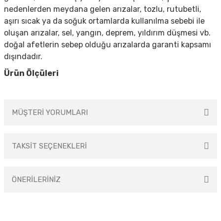
nedenlerden meydana gelen arızalar, tozlu, rutubetli,
aşırı sıcak ya da soğuk ortamlarda kullanılma sebebi ile
oluşan arızalar, sel, yangın, deprem, yıldırım düşmesi vb.
doğal afetlerin sebep olduğu arızalarda garanti kapsamı
dışındadır.
Ürün Ölçüleri
MÜŞTERİ YORUMLARI
TAKSİT SEÇENEKLERİ
Bu ürüne ilk yorumu siz yapın!
ÖNERİLERİNİZ
Yorum Yaz
Bu ürünün fiyat bilgisi, resim, ürün açıklamalarında ve diğer konularda
yetersiz gördüğünüz noktaları öneri formunu kullanarak tarafımıza