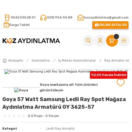
15.000 TL VE ÜZERİ ALIŞVERİŞLERİNİZDE KARGO ÜCRETSİZ !
0542 535 28 01
0212 954 00 88
kozaydinlatma@gmail.com
Kargo Takibi
ONLİNE KATALOG
Anasayfa
Aydınlatma
İç Mekan Aydınlatmalar
Ray Armatür ve 
%2,00 Havale İndirimi
Goya markasına ait tüm ürünleri
görüntüleyin
Goya 57 Watt Samsung Ledli Ray Spot Mağaza
Aydınlatma Armatürü GY 3625-57
0.0 Puan - 0 Yorum
Kategori
Ledli Ray Armatür