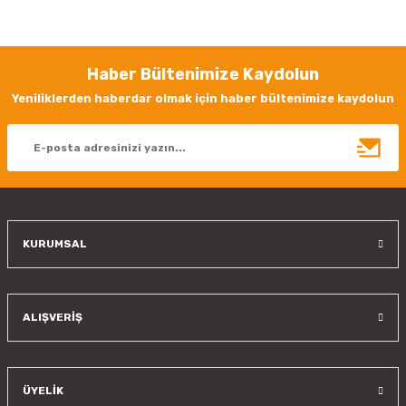
yetersiz gördüğünüz noktaları öneri formunu kullanarak tarafımıza
iletebilirsiniz.
Görüş ve önerileriniz için teşekkür ederiz.
Haber Bültenimize Kaydolun
Ürün resmi kalitesiz, bozuk veya görüntülenemiyor.
Yeniliklerden haberdar olmak için haber bültenimize kaydolun
Ürün açıklamasında eksik bilgiler bulunuyor.
Ürün bilgilerinde hatalar bulunuyor.
Ürün fiyatı diğer sitelerden daha pahalı.
Bu ürüne benzer farklı alternatifler olmalı.
KURUMSAL
Gönder
ALIŞVERİŞ
ÜYELİK