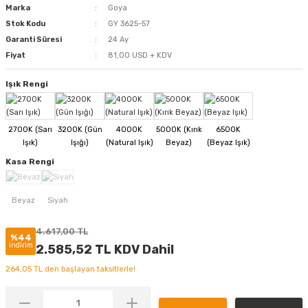
Marka
Goya
Stok Kodu
GY 3625-57
Garanti Süresi
24 Ay
Fiyat
81,00 USD + KDV
Işık Rengi
Kasa Rengi
4.617,00 TL
%44
indirim
2.585,52 TL KDV Dahil
264,05 TL den başlayan taksitlerle!