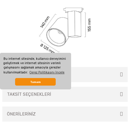
Bu internet sitesinde, kullanıcı deneyimini
geliştirmek ve internet sitesinin verimli
çalışmasını sağlamak amacıyla çerezler
kullanılmaktadır.
Çerez Politikasını İncele
MÜŞTERİ YORUMLARI
Tamam
TAKSİT SEÇENEKLERİ
Bu ürüne ilk yorumu siz yapın!
ÖNERİLERİNİZ
Yorum Yaz
Bu ürünün fiyat bilgisi, resim, ürün açıklamalarında ve diğer konularda