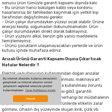
sonucu ürün tümüyle garanti kapsamı dışında kalır.
- Bu ürünün harici bükülgen kablo veya kordonu
hasarlanırsa; bir tehlikeden kaçınmak için yetkili kişi
tarafından değiştirilmesi gerekir.
- Ürün çalışır durumdayken yüzeyi sıcak olabilir. Ürüne
enerjisi kesilip, soğumadan dokunulmamalıdır. Ürün
çalışır durumdayken direkt olarak bakmayınız.
- Ürün yüzeyini alkol, benzin gibi yanıcı maddelerle
temizlemeyiniz.
- Ürünü çocukların ulaşamayacakları yerlerde ve ürün
kutusu içinde muhafaza ediniz.
Arızalı Ürünü Garanti Kapsamı Dışına Çıkartıcak
Hatalar Nelerdir ?
Elektrik ve kullanıcının kullanımından doğan arızalar
Bu internet sitesinde, kullanıcı deneyimini
(elektrik kesilmesi, voltaj dalgalanması, makinaya ait
geliştirmek ve internet sitesinin verimli
olmayan aksesuar takılması yada kullanılması zorunlu
çalışmasını sağlamak amacıyla çerezler
kullanılmaktadır.
Çerez Politikasını İncele
olan aksesuarların kullanılmaması gibi), garantili
ürünlerde yetkili servis dışında herhangi bir müdahalenin
Tamam
yapılması, garanti etiketi olan ürünlerde etiketin zarar
görmesi, cihazın dış yüzeyinde oluşan kırık, çizik vb.