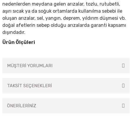
nedenlerden meydana gelen arızalar, tozlu, rutubetli,
aşırı sıcak ya da soğuk ortamlarda kullanılma sebebi ile
oluşan arızalar, sel, yangın, deprem, yıldırım düşmesi vb.
doğal afetlerin sebep olduğu arızalarda garanti kapsamı
dışındadır.
Ürün Ölçüleri
MÜŞTERİ YORUMLARI
TAKSİT SEÇENEKLERİ
Bu ürüne ilk yorumu siz yapın!
ÖNERİLERİNİZ
Yorum Yaz
Bu ürünün fiyat bilgisi, resim, ürün açıklamalarında ve diğer konularda
yetersiz gördüğünüz noktaları öneri formunu kullanarak tarafımıza
iletebilirsiniz.