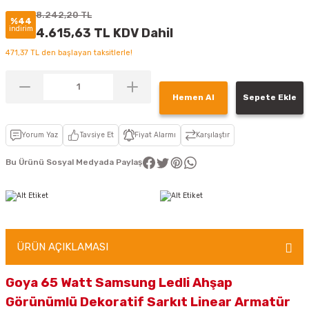
8.242,20 TL
%44
indirim
4.615,63 TL KDV Dahil
471,37 TL den başlayan taksitlerle!
Hemen Al
Sepete Ekle
Yorum Yaz
Tavsiye Et
Fiyat Alarmı
Karşılaştır
Bu Ürünü Sosyal Medyada Paylaş
ÜRÜN AÇIKLAMASI
Goya 65 Watt Samsung Ledli Ahşap
Görünümlü Dekoratif Sarkıt Linear Armatür