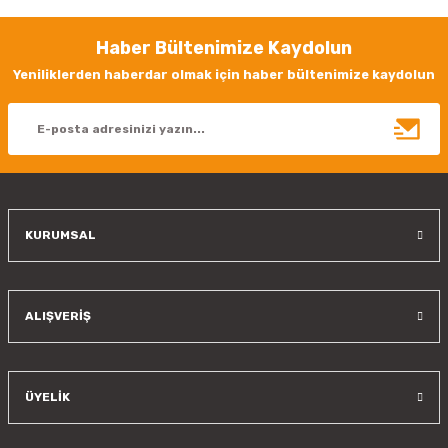
Görüş ve önerileriniz için teşekkür ederiz.
Haber Bültenimize Kaydolun
Ürün resmi kalitesiz, bozuk veya görüntülenemiyor.
Yeniliklerden haberdar olmak için haber bültenimize kaydolun
Ürün açıklamasında eksik bilgiler bulunuyor.
Ürün bilgilerinde hatalar bulunuyor.
Ürün fiyatı diğer sitelerden daha pahalı.
Bu ürüne benzer farklı alternatifler olmalı.
KURUMSAL
Gönder
ALIŞVERİŞ
ÜYELİK