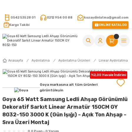
15.000 TL VE ÜZERİ ALIŞVERİŞLERİNİZDE KARGO ÜCRETSİZ !
0542 535 28 01
0212 954 00 88
kozaydinlatma@gmail.com
Kargo Takibi
ONLİNE KATALOG
Anasayfa
Aydınlatma
Aydınlatma Ürünleri
Linear Aydınlatma
%2,00 Havale İndirimi
Goya markasına ait tüm ürünleri
görüntüleyin
Goya 65 Watt Samsung Ledli Ahşap Görünümlü
Dekoratif Sarkıt Linear Armatür 150CM GY
8032-150 3000 K (Gün Işığı) - Açık Ton Ahşap -
Sıva Üzeri Montaj
0.0 Puan - 0 Yorum