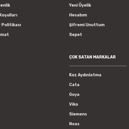
venlik
Yeni Üyelik
Koşulları
Hesabım
r Politikası
Şifremi Unuttum
imat
Sepet
ÇOK SATAN MARKALAR
Koz Aydınlatma
Cata
Goya
Viko
Siemens
Noas