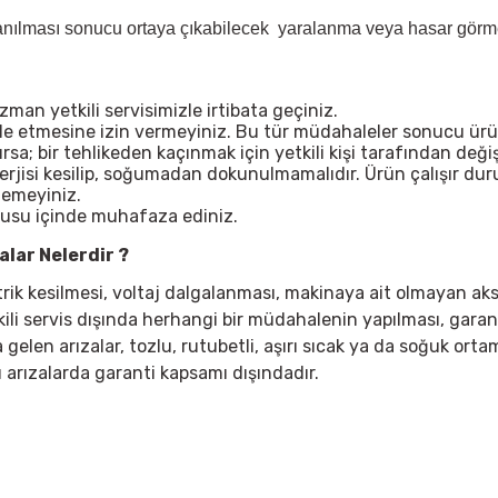
lanılması sonucu ortaya çıkabilecek yaralanma veya hasar görme 
n yetkili servisimizle irtibata geçiniz.
ale etmesine izin vermeyiniz. Bu tür müdahaleler sonucu ürü
; bir tehlikeden kaçınmak için yetkili kişi tarafından değişt
nerjisi kesilip, soğumadan dokunulmamalıdır. Ürün çalışır d
lemeyiniz.
tusu içinde muhafaza ediniz.
lar Nelerdir ?
ktrik kesilmesi, voltaj dalgalanması, makinaya ait olmayan ak
kili servis dışında herhangi bir müdahalenin yapılması, garan
elen arızalar, tozlu, rutubetli, aşırı sıcak ya da soğuk ortaml
 arızalarda garanti kapsamı dışındadır.