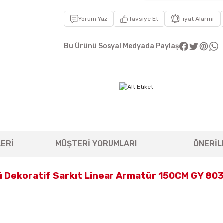
Yorum Yaz
Tavsiye Et
Fiyat Alarmı
Bu Ürünü Sosyal Medyada Paylaş
ERİ
MÜŞTERİ YORUMLARI
ÖNERİL
 Dekoratif Sarkıt Linear Armatür 150CM GY 80