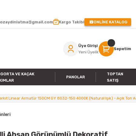
 !
ozaydinlatma@gmail.com
Kargo Takibi
ONLİNE KATALOG
Üye Girişi
Sepetim
Yeni Üyelik
IGORTA VE KAÇAK
TOPTAN
PANOLAR
KIMLAR
SATIŞ
kıt Linear Armatür 150CM GY 8032-150 4000K (Natural Işık) - Açık Ton 
nleri
li Ahşap Görünümlü Dekoratif