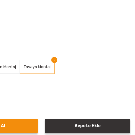
an Montaj
Tavaya Montaj
 Al
Sepete Ekle