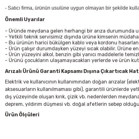
- Satıcı firma, ürünün usulüne uygun olmayan bir şekilde kul
Önemli Uyarılar
- Üründe meydana gelen herhangi bir arıza durumunda uzma
- Yetkili teknik servisimiz dışında ürüne kimsenin müdah
- Bu ürünün harici bükülgen kablo veya kordonu hasarlanırsa
- Ürün çalışır durumdayken yüzeyi sıcak olabilir. Ürüne e
- Ürün yüzeyini alkol, benzin gibi yanıcı maddelerle temiz
- Ürünü çocukların ulaşamayacakları yerlerde ve ürün ku
Arızalı Ürünü Garanti Kapsamı Dışına Çıkartıcak Hata
Elektrik ve kullanıcının kullanımından doğan arızalar (ele
aksesuarların kullanılmaması gibi), garantili ürünlerde yet
dış yüzeyinde oluşan kırık, çizik vb. nedenlerden meydana g
deprem, yıldırım düşmesi vb. doğal afetlerin sebep olduğu
Ürün Ölçüleri