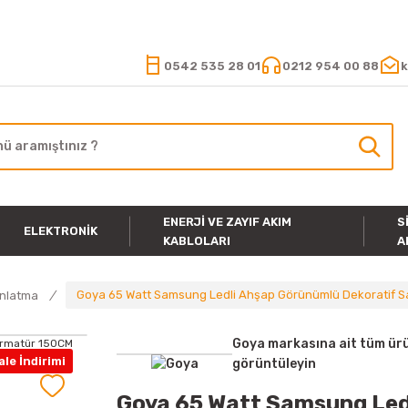
15.000 TL VE ÜZERİ ALIŞVERİŞLERİNİZDE KARGO ÜCRETSİZ
0542 535 28 01
0212 954 00 88
k
ENERJI VE ZAYIF AKIM
S
ELEKTRONIK
KABLOLARI
A
Goya 65 Watt Samsung Ledli Ahşap Görünümlü Dekoratif Sar
ınlatma
Goya markasına ait tüm ürü
le İndirimi
görüntüleyin
Goya 65 Watt Samsung Led