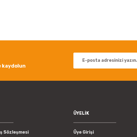
 yetersiz gördüğünüz noktaları öneri formunu kullanarak tarafımıza iletebil
Bu ürüne ilk yorumu siz yapın!
Yorum Yaz
e kaydolun
Gönder
ÜYELİK
ış Sözleşmesi
Üye Girişi