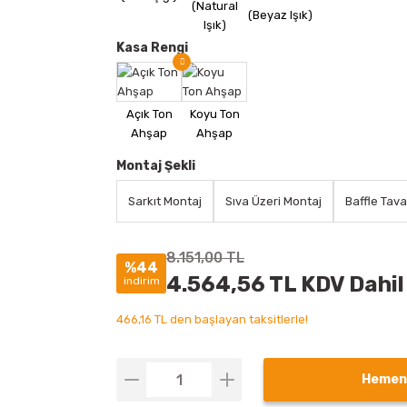
Kasa Rengi
Montaj Şekli
Sarkıt Montaj
Sıva Üzeri Montaj
Baffle Tav
8.151,00 TL
%44
4.564,56 TL KDV Dahil
indirim
466,16 TL den başlayan taksitlerle!
Hemen