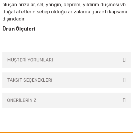
oluşan arızalar, sel, yangın, deprem, yıldırım düşmesi vb.
doğal afetlerin sebep olduğu arızalarda garanti kapsamı
dışındadır.
Ürün Ölçüleri
MÜŞTERİ YORUMLARI
TAKSİT SEÇENEKLERİ
Bu ürüne ilk yorumu siz yapın!
ÖNERİLERİNİZ
Yorum Yaz
Bu ürünün fiyat bilgisi, resim, ürün açıklamalarında ve diğer konularda
yetersiz gördüğünüz noktaları öneri formunu kullanarak tarafımıza
iletebilirsiniz.
Görüş ve önerileriniz için teşekkür ederiz.