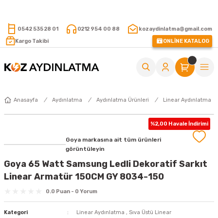
15.000 TL VE ÜZERİ ALIŞVERİŞLERİNİZDE KARGO ÜCRETSİZ !
0542 535 28 01
0212 954 00 88
kozaydinlatma@gmail.com
Kargo Takibi
ONLİNE KATALOG
Anasayfa
Aydınlatma
Aydınlatma Ürünleri
Linear Aydınlatma
%2,00 Havale İndirimi
Goya markasına ait tüm ürünleri
görüntüleyin
Goya 65 Watt Samsung Ledli Dekoratif Sarkıt
Linear Armatür 150CM GY 8034-150
0.0 Puan - 0 Yorum
Kategori
Linear Aydınlatma
,
Sıva Üstü Linear