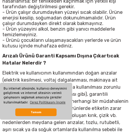
hasarlanırsa; bir tehlikeden kaçınmak için yetkili kişi
tarafından değiştirilmesi gerekir.
- Ürün çalışır durumdayken yüzeyi sıcak olabilir. Ürüne
enerjisi kesilip, soğumadan dokunulmamalıdır. Ürün
çalışır durumdayken direkt olarak bakmayınız.
- Ürün yüzeyini alkol, benzin gibi yanıcı maddelerle
temizlemeyiniz.
- Ürünü çocukların ulaşamayacakları yerlerde ve ürün
kutusu içinde muhafaza ediniz.
Arızalı Ürünü Garanti Kapsamı Dışına Çıkartıcak
Hatalar Nelerdir ?
Elektrik ve kullanıcının kullanımından doğan arızalar
(elektrik kesilmesi, voltaj dalgalanması, makinaya ait
olmayan aksesuar takılması yada kullanılması zorunlu
Bu internet sitesinde, kullanıcı deneyimini
geliştirmek ve internet sitesinin verimli
olan aksesuarların kullanılmaması gibi), garantili
çalışmasını sağlamak amacıyla çerezler
ürünlerde yetkili servis dışında herhangi bir müdahalenin
kullanılmaktadır.
Çerez Politikasını İncele
yapılması, garanti etiketi olan ürünlerde etiketin zarar
Tamam
görmesi, cihazın dış yüzeyinde oluşan kırık, çizik vb.
nedenlerden meydana gelen arızalar, tozlu, rutubetli,
aşırı sıcak ya da soğuk ortamlarda kullanılma sebebi ile