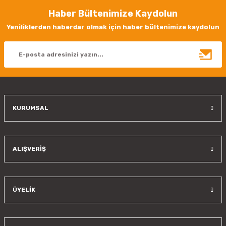
Haber Bültenimize Kaydolun
Ürün resmi kalitesiz, bozuk veya görüntülenemiyor.
Yeniliklerden haberdar olmak için haber bültenimize kaydolun
Ürün açıklamasında eksik bilgiler bulunuyor.
Ürün bilgilerinde hatalar bulunuyor.
Ürün fiyatı diğer sitelerden daha pahalı.
Bu ürüne benzer farklı alternatifler olmalı.
KURUMSAL
Gönder
ALIŞVERİŞ
ÜYELİK