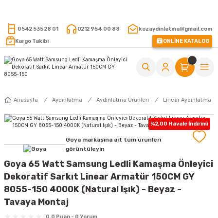
15.000 TL VE ÜZERİ ALIŞVERİŞLERİNİZDE KARGO ÜCRETSİZ !
0542 535 28 01
0212 954 00 88
kozaydinlatma@gmail.com
Kargo Takibi
ONLİNE KATALOG
Anasayfa
Aydınlatma
Aydınlatma Ürünleri
Linear Aydınlatma
%2,00 Havale İndirimi
Goya markasına ait tüm ürünleri
görüntüleyin
Goya 65 Watt Samsung Ledli Kamaşma Önleyici
Dekoratif Sarkıt Linear Armatür 150CM GY
8055-150 4000K (Natural Işık) - Beyaz -
Tavaya Montaj
0.0 Puan - 0 Yorum