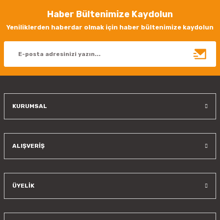
Haber Bültenimize Kaydolun
Ürün resmi kalitesiz, bozuk veya görüntülenemiyor.
Yeniliklerden haberdar olmak için haber bültenimize kaydolun
Ürün açıklamasında eksik bilgiler bulunuyor.
Ürün bilgilerinde hatalar bulunuyor.
Ürün fiyatı diğer sitelerden daha pahalı.
Bu ürüne benzer farklı alternatifler olmalı.
KURUMSAL
Gönder
ALIŞVERİŞ
ÜYELİK