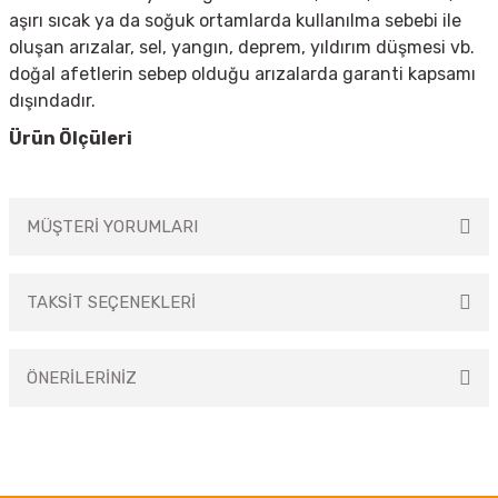
aşırı sıcak ya da soğuk ortamlarda kullanılma sebebi ile
oluşan arızalar, sel, yangın, deprem, yıldırım düşmesi vb.
doğal afetlerin sebep olduğu arızalarda garanti kapsamı
dışındadır.
Ürün Ölçüleri
MÜŞTERİ YORUMLARI
TAKSİT SEÇENEKLERİ
Bu ürüne ilk yorumu siz yapın!
ÖNERİLERİNİZ
Yorum Yaz
Bu ürünün fiyat bilgisi, resim, ürün açıklamalarında ve diğer konularda
yetersiz gördüğünüz noktaları öneri formunu kullanarak tarafımıza
iletebilirsiniz.
Görüş ve önerileriniz için teşekkür ederiz.