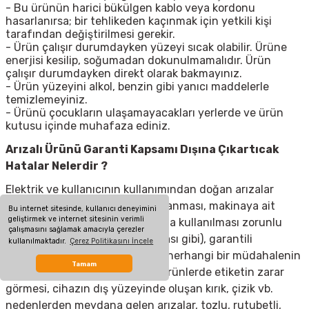
- Bu ürünün harici bükülgen kablo veya kordonu
hasarlanırsa; bir tehlikeden kaçınmak için yetkili kişi
tarafından değiştirilmesi gerekir.
- Ürün çalışır durumdayken yüzeyi sıcak olabilir. Ürüne
enerjisi kesilip, soğumadan dokunulmamalıdır. Ürün
çalışır durumdayken direkt olarak bakmayınız.
- Ürün yüzeyini alkol, benzin gibi yanıcı maddelerle
temizlemeyiniz.
- Ürünü çocukların ulaşamayacakları yerlerde ve ürün
kutusu içinde muhafaza ediniz.
Arızalı Ürünü Garanti Kapsamı Dışına Çıkartıcak
Hatalar Nelerdir ?
Elektrik ve kullanıcının kullanımından doğan arızalar
(elektrik kesilmesi, voltaj dalgalanması, makinaya ait
Bu internet sitesinde, kullanıcı deneyimini
geliştirmek ve internet sitesinin verimli
olmayan aksesuar takılması yada kullanılması zorunlu
çalışmasını sağlamak amacıyla çerezler
olan aksesuarların kullanılmaması gibi), garantili
kullanılmaktadır.
Çerez Politikasını İncele
ürünlerde yetkili servis dışında herhangi bir müdahalenin
Tamam
yapılması, garanti etiketi olan ürünlerde etiketin zarar
görmesi, cihazın dış yüzeyinde oluşan kırık, çizik vb.
nedenlerden meydana gelen arızalar, tozlu, rutubetli,