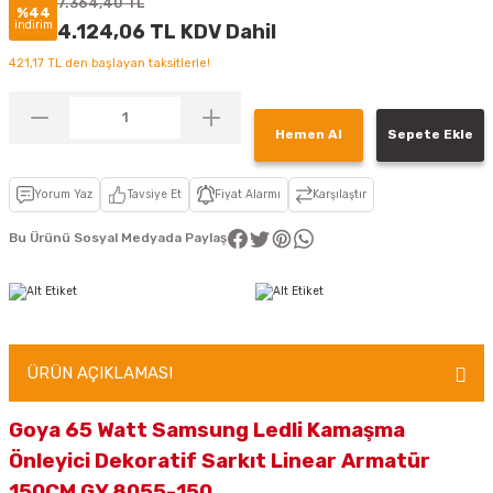
7.364,40 TL
%44
indirim
4.124,06 TL KDV Dahil
421,17 TL den başlayan taksitlerle!
Hemen Al
Sepete Ekle
Yorum Yaz
Tavsiye Et
Fiyat Alarmı
Karşılaştır
Bu Ürünü Sosyal Medyada Paylaş
ÜRÜN AÇIKLAMASI
Goya 65 Watt Samsung Ledli Kamaşma
Önleyici Dekoratif Sarkıt Linear Armatür
150CM GY 8055-150