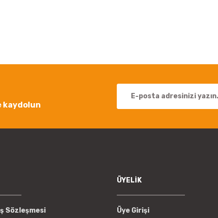
 yetersiz gördüğünüz noktaları öneri formunu kullanarak tarafımıza iletebil
Bu ürüne ilk yorumu siz yapın!
Yorum Yaz
e kaydolun
Gönder
ÜYELİK
ış Sözleşmesi
Üye Girişi