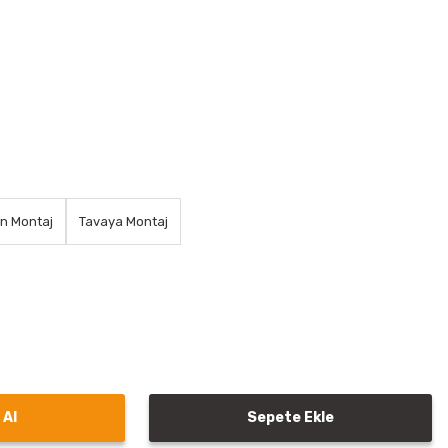
an Montaj
Tavaya Montaj
 Al
Sepete Ekle