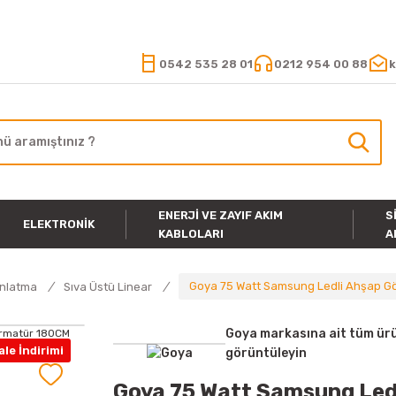
15.000 TL VE ÜZERİ ALIŞVERİŞLERİNİZDE KARGO ÜCRETSİZ
0542 535 28 01
0212 954 00 88
k
ENERJI VE ZAYIF AKIM
S
ELEKTRONIK
KABLOLARI
A
Goya 75 Watt Samsung Ledli Ahşap Gör
ınlatma
Sıva Üstü Linear
Goya markasına ait tüm ürü
le İndirimi
görüntüleyin
Goya 75 Watt Samsung Led