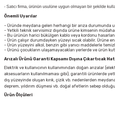
- Satıcı firma, ürünün usulüne uygun olmayan bir şekilde kul
Önemli Uyarılar
- Üründe meydana gelen herhangi bir arıza durumunda uzma
- Yetkili teknik servisimiz dışında ürüne kimsenin müdah
- Bu ürünün harici bükülgen kablo veya kordonu hasarlanırsa
- Ürün çalışır durumdayken yüzeyi sıcak olabilir. Ürüne e
- Ürün yüzeyini alkol, benzin gibi yanıcı maddelerle temiz
- Ürünü çocukların ulaşamayacakları yerlerde ve ürün ku
Arızalı Ürünü Garanti Kapsamı Dışına Çıkartıcak Hata
Elektrik ve kullanıcının kullanımından doğan arızalar (ele
aksesuarların kullanılmaması gibi), garantili ürünlerde yet
dış yüzeyinde oluşan kırık, çizik vb. nedenlerden meydana g
deprem, yıldırım düşmesi vb. doğal afetlerin sebep olduğu
Ürün Ölçüleri