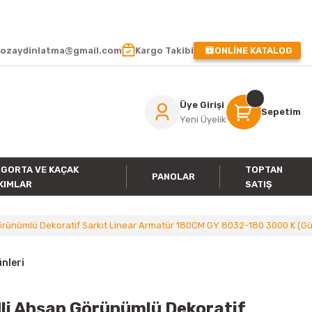
 !
ozaydinlatma@gmail.com
Kargo Takibi
ONLİNE KATALOG
Üye Girişi
Sepetim
Yeni Üyelik
IGORTA VE KAÇAK
TOPTAN
PANOLAR
KIMLAR
SATIŞ
ünümlü Dekoratif Sarkıt Linear Armatür 180CM GY 8032-180 3000 K (Gün I
nleri
li Ahşap Görünümlü Dekoratif