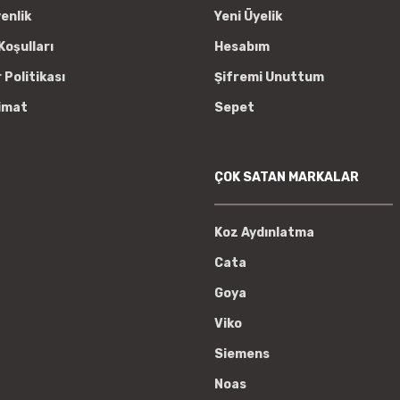
venlik
Yeni Üyelik
Koşulları
Hesabım
r Politikası
Şifremi Unuttum
imat
Sepet
ÇOK SATAN MARKALAR
Koz Aydınlatma
Cata
Goya
Viko
Siemens
Noas