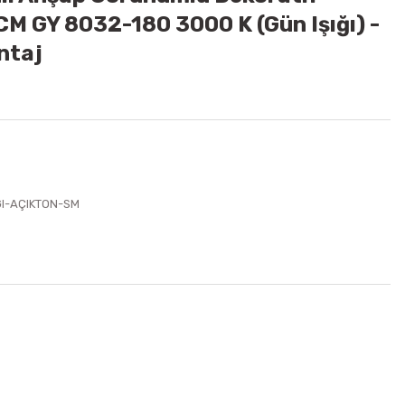
CM GY 8032-180 3000 K (Gün Işığı) -
ntaj
ĞI-AÇIKTON-SM