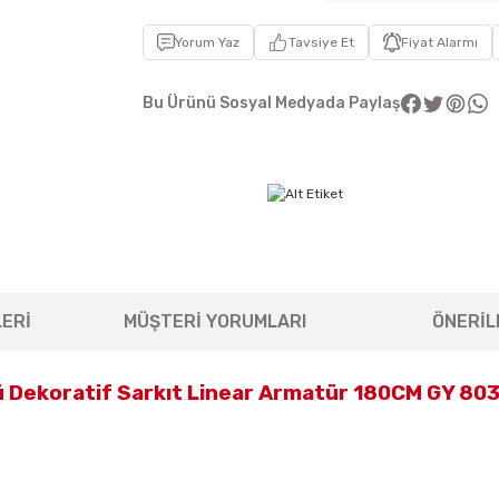
Yorum Yaz
Tavsiye Et
Fiyat Alarmı
Bu Ürünü Sosyal Medyada Paylaş
ERİ
MÜŞTERİ YORUMLARI
ÖNERİL
 Dekoratif Sarkıt Linear Armatür 180CM GY 80