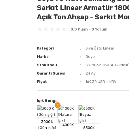
Sarkıt Linear Armatür 180
Açık Ton Ahşap - Sarkıt Mo
0.0 Puan - 0 Yorum
Kategori
Sıva Üstü Linear
Marka
Goya
Stok Kodu
GY 8032-180-A-GÜNIŞI
Garanti Süresi
24 Ay
Fiyat
169,30 USD + KDV
Işık Rengi