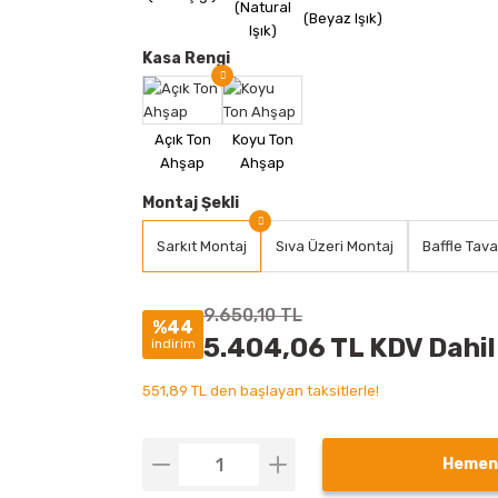
Kasa Rengi
Montaj Şekli
Sarkıt Montaj
Sıva Üzeri Montaj
Baffle Tav
9.650,10 TL
%44
5.404,06 TL KDV Dahil
indirim
551,89 TL den başlayan taksitlerle!
Hemen