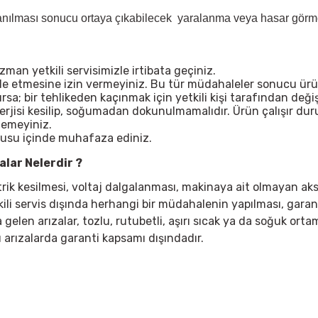
lanılması sonucu ortaya çıkabilecek yaralanma veya hasar görme 
n yetkili servisimizle irtibata geçiniz.
ale etmesine izin vermeyiniz. Bu tür müdahaleler sonucu ürü
; bir tehlikeden kaçınmak için yetkili kişi tarafından değişt
nerjisi kesilip, soğumadan dokunulmamalıdır. Ürün çalışır d
lemeyiniz.
tusu içinde muhafaza ediniz.
lar Nelerdir ?
ktrik kesilmesi, voltaj dalgalanması, makinaya ait olmayan ak
kili servis dışında herhangi bir müdahalenin yapılması, garan
elen arızalar, tozlu, rutubetli, aşırı sıcak ya da soğuk ortaml
 arızalarda garanti kapsamı dışındadır.