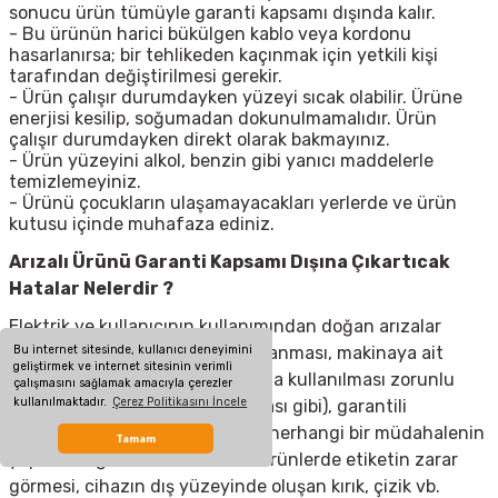
sonucu ürün tümüyle garanti kapsamı dışında kalır.
- Bu ürünün harici bükülgen kablo veya kordonu
hasarlanırsa; bir tehlikeden kaçınmak için yetkili kişi
tarafından değiştirilmesi gerekir.
- Ürün çalışır durumdayken yüzeyi sıcak olabilir. Ürüne
enerjisi kesilip, soğumadan dokunulmamalıdır. Ürün
çalışır durumdayken direkt olarak bakmayınız.
- Ürün yüzeyini alkol, benzin gibi yanıcı maddelerle
temizlemeyiniz.
- Ürünü çocukların ulaşamayacakları yerlerde ve ürün
kutusu içinde muhafaza ediniz.
Arızalı Ürünü Garanti Kapsamı Dışına Çıkartıcak
Hatalar Nelerdir ?
Elektrik ve kullanıcının kullanımından doğan arızalar
Bu internet sitesinde, kullanıcı deneyimini
(elektrik kesilmesi, voltaj dalgalanması, makinaya ait
geliştirmek ve internet sitesinin verimli
olmayan aksesuar takılması yada kullanılması zorunlu
çalışmasını sağlamak amacıyla çerezler
kullanılmaktadır.
Çerez Politikasını İncele
olan aksesuarların kullanılmaması gibi), garantili
ürünlerde yetkili servis dışında herhangi bir müdahalenin
Tamam
yapılması, garanti etiketi olan ürünlerde etiketin zarar
görmesi, cihazın dış yüzeyinde oluşan kırık, çizik vb.