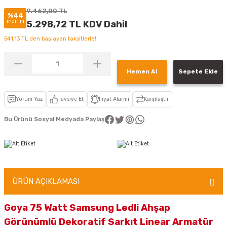
9.462,00 TL
%44
indirim
5.298,72 TL KDV Dahil
541,13 TL den başlayan taksitlerle!
Hemen Al
Sepete Ekle
Yorum Yaz
Tavsiye Et
Fiyat Alarmı
Karşılaştır
Bu Ürünü Sosyal Medyada Paylaş
ÜRÜN AÇIKLAMASI
Goya 75 Watt Samsung Ledli Ahşap
Görünümlü Dekoratif Sarkıt Linear Armatür