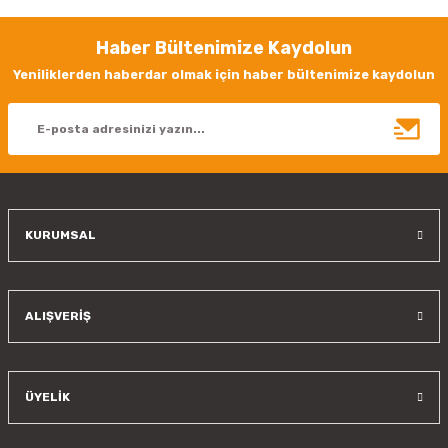
Görüş ve önerileriniz için teşekkür ederiz.
Haber Bültenimize Kaydolun
Ürün resmi kalitesiz, bozuk veya görüntülenemiyor.
Yeniliklerden haberdar olmak için haber bültenimize kaydolun
Ürün açıklamasında eksik bilgiler bulunuyor.
Ürün bilgilerinde hatalar bulunuyor.
Ürün fiyatı diğer sitelerden daha pahalı.
Bu ürüne benzer farklı alternatifler olmalı.
KURUMSAL
Gönder
ALIŞVERİŞ
ÜYELİK