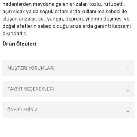
nedenlerden meydana gelen arızalar, tozlu, rutubetli,
aşırı sıcak ya da soğuk ortamlarda kullanılma sebebi ile
oluşan arızalar, sel, yangın, deprem, yıldırım düşmesi vb.
doğal afetlerin sebep olduğu arızalarda garanti kapsamı
dışındadır.
Ürün Ölçüleri
MÜŞTERİ YORUMLARI
TAKSİT SEÇENEKLERİ
Bu ürüne ilk yorumu siz yapın!
ÖNERİLERİNİZ
Yorum Yaz
Bu ürünün fiyat bilgisi, resim, ürün açıklamalarında ve diğer konularda
yetersiz gördüğünüz noktaları öneri formunu kullanarak tarafımıza
iletebilirsiniz.