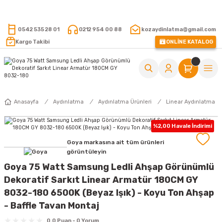
15.000 TL VE ÜZERİ ALIŞVERİŞLERİNİZDE KARGO ÜCRETSİZ !
0542 535 28 01
0212 954 00 88
kozaydinlatma@gmail.com
Kargo Takibi
ONLİNE KATALOG
Anasayfa
Aydınlatma
Aydınlatma Ürünleri
Linear Aydınlatma
%2,00 Havale İndirimi
Goya markasına ait tüm ürünleri
görüntüleyin
Goya 75 Watt Samsung Ledli Ahşap Görünümlü
Dekoratif Sarkıt Linear Armatür 180CM GY
8032-180 6500K (Beyaz Işık) - Koyu Ton Ahşap
- Baffle Tavan Montaj
0.0 Puan - 0 Yorum