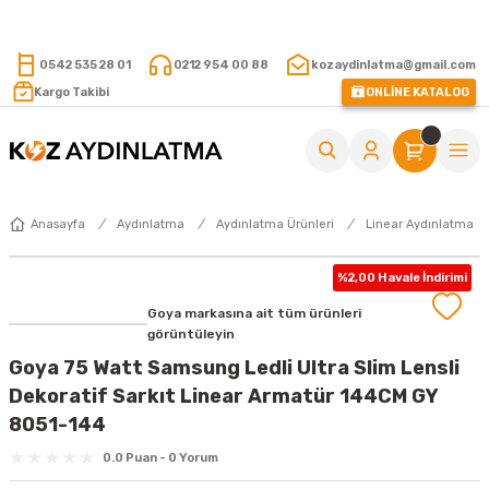
15.000 TL VE ÜZERİ ALIŞVERİŞLERİNİZDE KARGO ÜCRETSİZ !
0542 535 28 01
0212 954 00 88
kozaydinlatma@gmail.com
Kargo Takibi
ONLİNE KATALOG
Anasayfa
Aydınlatma
Aydınlatma Ürünleri
Linear Aydınlatma
%2,00 Havale İndirimi
Goya markasına ait tüm ürünleri
görüntüleyin
Goya 75 Watt Samsung Ledli Ultra Slim Lensli
Dekoratif Sarkıt Linear Armatür 144CM GY
8051-144
0.0 Puan - 0 Yorum