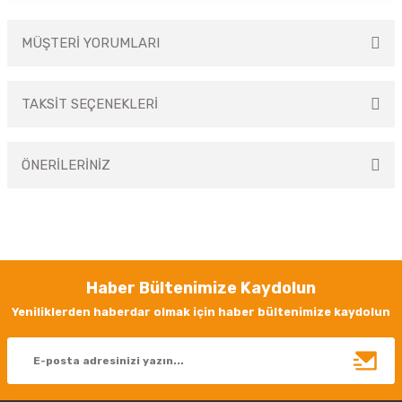
MÜŞTERİ YORUMLARI
TAKSİT SEÇENEKLERİ
Bu ürüne ilk yorumu siz yapın!
ÖNERİLERİNİZ
Yorum Yaz
Bu ürünün fiyat bilgisi, resim, ürün açıklamalarında ve diğer konularda
yetersiz gördüğünüz noktaları öneri formunu kullanarak tarafımıza
iletebilirsiniz.
Görüş ve önerileriniz için teşekkür ederiz.
Haber Bültenimize Kaydolun
Ürün resmi kalitesiz, bozuk veya görüntülenemiyor.
Yeniliklerden haberdar olmak için haber bültenimize kaydolun
Ürün açıklamasında eksik bilgiler bulunuyor.
Ürün bilgilerinde hatalar bulunuyor.
Ürün fiyatı diğer sitelerden daha pahalı.