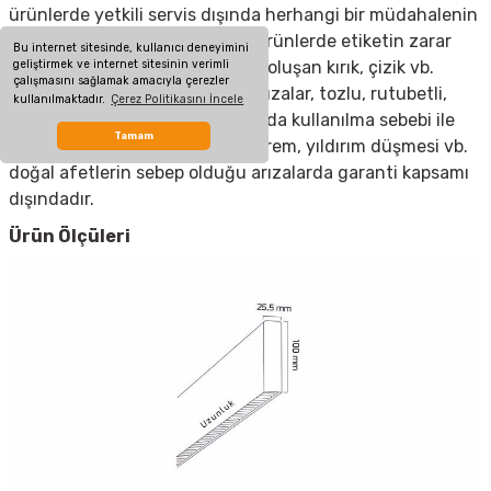
ürünlerde yetkili servis dışında herhangi bir müdahalenin
yapılması, garanti etiketi olan ürünlerde etiketin zarar
Bu internet sitesinde, kullanıcı deneyimini
görmesi, cihazın dış yüzeyinde oluşan kırık, çizik vb.
geliştirmek ve internet sitesinin verimli
çalışmasını sağlamak amacıyla çerezler
nedenlerden meydana gelen arızalar, tozlu, rutubetli,
kullanılmaktadır.
Çerez Politikasını İncele
aşırı sıcak ya da soğuk ortamlarda kullanılma sebebi ile
Tamam
oluşan arızalar, sel, yangın, deprem, yıldırım düşmesi vb.
doğal afetlerin sebep olduğu arızalarda garanti kapsamı
dışındadır.
Ürün Ölçüleri