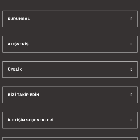
Bu ürüne benzer farklı alternatifler olmalı.
KURUMSAL
Gönder
ALIŞVERİŞ
ÜYELİK
BİZİ TAKİP EDİN
İLETİŞİM SEÇENEKLERİ