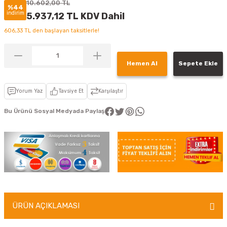
10.602,00 TL
%44
indirim
5.937,12 TL KDV Dahil
606,33 TL den başlayan taksitlerle!
Hemen Al
Sepete Ekle
Yorum Yaz
Tavsiye Et
Karşılaştır
Bu Ürünü Sosyal Medyada Paylaş
ÜRÜN AÇIKLAMASI