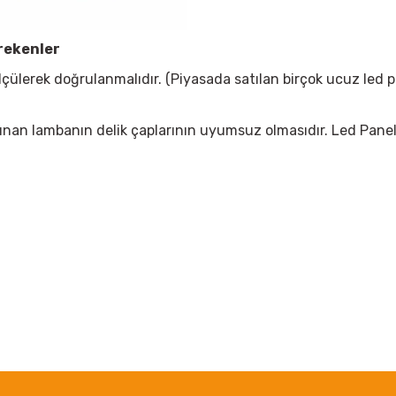
rekenler
çülerek doğrulanmalıdır. (Piyasada satılan birçok ucuz led 
ın alınan lambanın delik çaplarının uyumsuz olmasıdır. Led Pan
 yetersiz gördüğünüz noktaları öneri formunu kullanarak tarafımıza iletebil
Bu ürüne ilk yorumu siz yapın!
Yorum Yaz