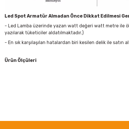
Led Spot Armatür
Almadan Önce Dikkat Edilmesi Ge
- Led Lamba üzerinde yazan watt değeri watt metre ile öl
yazılarak tüketiciler aldatılmaktadır.)
- En sık karşılaşılan hatalardan biri kesilen delik ile sat
Ürün Ölçüleri
Bu ürünün fiyat bilgisi, resim, ürün açıklamalarında ve diğer konularda
Görüş ve önerileriniz için teşekkür ederiz.
Ürün resmi kalitesiz, bozuk veya görüntülenemiyor.
Ürün açıklamasında eksik bilgiler bulunuyor.
Ürün bilgilerinde hatalar bulunuyor.
Ürün fiyatı diğer sitelerden daha pahalı.