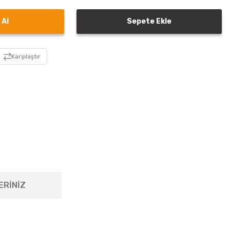
 Al
Sepete Ekle
Karşılaştır
ERİNİZ