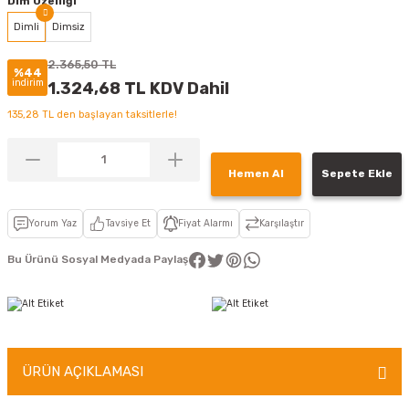
Dim Özelliği
Dimli
Dimsiz
2.365,50 TL
%44
indirim
1.324,68 TL KDV Dahil
135,28 TL den başlayan taksitlerle!
Hemen Al
Sepete Ekle
Yorum Yaz
Tavsiye Et
Fiyat Alarmı
Karşılaştır
Bu Ürünü Sosyal Medyada Paylaş
ÜRÜN AÇIKLAMASI