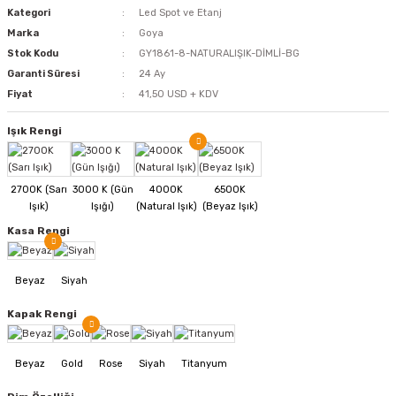
Kategori
Led Spot ve Etanj
Marka
Goya
Stok Kodu
GY1861-8-NATURALIŞIK-DİMLİ-BG
Garanti Süresi
24 Ay
Fiyat
41,50 USD + KDV
Işık Rengi
Kasa Rengi
Kapak Rengi