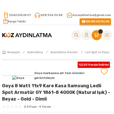
15.000 TL VE ÜZERİ ALIŞVERİŞLERİNİZDE KARGO ÜCRETSİZ !
0542 535 28 01
0212 954 00 88
kozaydinlatma@gmail.com
Kargo Takibi
ONLİNE KATALOG
Anasayfa
Aydınlatma
Aydınlatma Ürünleri
Led Spot ve Etanj
%2,00 Havale İndirimi
Goya markasına ait tüm ürünleri
görüntüleyin
Goya 8 Watt 11x9 Kare Kasa Samsung Ledli
Spot Armatür GY 1861-8 4000K (Natural Işık) -
Beyaz - Gold - Dimli
0.0 Puan - 0 Yorum