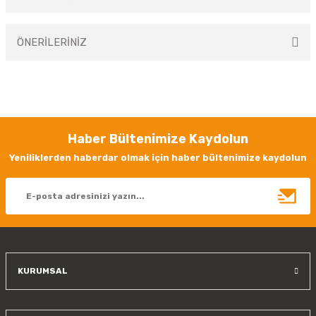
Bu ürüne ilk yorumu siz yapın!
ÖNERİLERİNİZ
Yorum Yaz
Bu ürünün fiyat bilgisi, resim, ürün açıklamalarında ve diğer konularda
yetersiz gördüğünüz noktaları öneri formunu kullanarak tarafımıza
iletebilirsiniz.
Görüş ve önerileriniz için teşekkür ederiz.
Haber Bültenimize Kaydolun
Ürün resmi kalitesiz, bozuk veya görüntülenemiyor.
Yeniliklerden haberdar olmak için haber bültenimize kaydolun
Ürün açıklamasında eksik bilgiler bulunuyor.
Ürün bilgilerinde hatalar bulunuyor.
Ürün fiyatı diğer sitelerden daha pahalı.
Bu ürüne benzer farklı alternatifler olmalı.
KURUMSAL