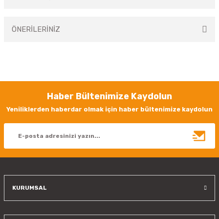
Bu ürüne ilk yorumu siz yapın!
ÖNERİLERİNİZ
Yorum Yaz
Bu ürünün fiyat bilgisi, resim, ürün açıklamalarında ve diğer konularda
yetersiz gördüğünüz noktaları öneri formunu kullanarak tarafımıza
iletebilirsiniz.
Görüş ve önerileriniz için teşekkür ederiz.
Haber Bültenimize Kaydolun
Ürün resmi kalitesiz, bozuk veya görüntülenemiyor.
Yeniliklerden haberdar olmak için haber bültenimize kaydolun
Ürün açıklamasında eksik bilgiler bulunuyor.
Ürün bilgilerinde hatalar bulunuyor.
Ürün fiyatı diğer sitelerden daha pahalı.
Bu ürüne benzer farklı alternatifler olmalı.
KURUMSAL