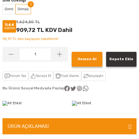
Dim Özelliği
Dimli
Dimsiz
1.624,50 TL
%44
indirim
909,72 TL KDV Dahil
92,91 TL den başlayan taksitlerle!
Hemen Al
Sepete Ekle
Yorum Yaz
Tavsiye Et
Fiyat Alarmı
Karşılaştır
Bu Ürünü Sosyal Medyada Paylaş
ÜRÜN AÇIKLAMASI