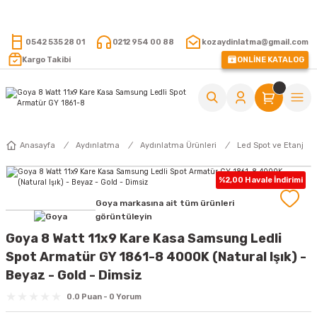
15.000 TL VE ÜZERİ ALIŞVERİŞLERİNİZDE KARGO ÜCRETSİZ !
0542 535 28 01
0212 954 00 88
kozaydinlatma@gmail.com
Kargo Takibi
ONLİNE KATALOG
Anasayfa
Aydınlatma
Aydınlatma Ürünleri
Led Spot ve Etanj
%2,00 Havale İndirimi
Goya markasına ait tüm ürünleri
görüntüleyin
Goya 8 Watt 11x9 Kare Kasa Samsung Ledli
Spot Armatür GY 1861-8 4000K (Natural Işık) -
Beyaz - Gold - Dimsiz
0.0 Puan - 0 Yorum