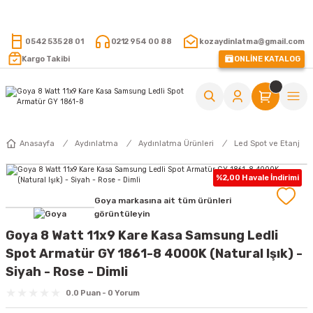
15.000 TL VE ÜZERİ ALIŞVERİŞLERİNİZDE KARGO ÜCRETSİZ !
0542 535 28 01
0212 954 00 88
kozaydinlatma@gmail.com
Kargo Takibi
ONLİNE KATALOG
Anasayfa
Aydınlatma
Aydınlatma Ürünleri
Led Spot ve Etanj
%2,00 Havale İndirimi
Goya markasına ait tüm ürünleri
görüntüleyin
Goya 8 Watt 11x9 Kare Kasa Samsung Ledli
Spot Armatür GY 1861-8 4000K (Natural Işık) -
Siyah - Rose - Dimli
0.0 Puan - 0 Yorum