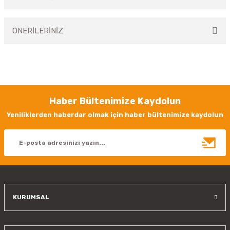
Bu ürüne ilk yorumu siz yapın!
ÖNERİLERİNİZ
Yorum Yaz
Bu ürünün fiyat bilgisi, resim, ürün açıklamalarında ve diğer konularda
yetersiz gördüğünüz noktaları öneri formunu kullanarak tarafımıza
iletebilirsiniz.
Görüş ve önerileriniz için teşekkür ederiz.
Haber Bültenimize Kaydolun
Ürün resmi kalitesiz, bozuk veya görüntülenemiyor.
Yeniliklerden haberdar olmak için haber bültenimize kaydolun
Ürün açıklamasında eksik bilgiler bulunuyor.
Ürün bilgilerinde hatalar bulunuyor.
Ürün fiyatı diğer sitelerden daha pahalı.
Bu ürüne benzer farklı alternatifler olmalı.
KURUMSAL