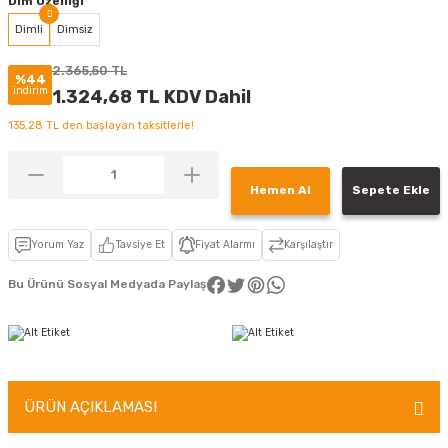
Dim Özelliği
Dimli
Dimsiz
2.365,50 TL
%44
indirim
1.324,68 TL KDV Dahil
135,28 TL den başlayan taksitlerle!
Hemen Al
Sepete Ekle
Yorum Yaz
Tavsiye Et
Fiyat Alarmı
Karşılaştır
Bu Ürünü Sosyal Medyada Paylaş
ÜRÜN AÇIKLAMASI