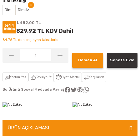
Dim Özelliği
Dimli
Dimsiz
1.482,00 TL
%44
indirim
829,92 TL KDV Dahil
84,76 TL den başlayan taksitlerle!
Hemen Al
Sepete Ekle
Yorum Yaz
Tavsiye Et
Fiyat Alarmı
Karşılaştır
Bu Ürünü Sosyal Medyada Paylaş
ÜRÜN AÇIKLAMASI