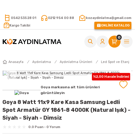
15.000 TL VE ÜZERİ ALIŞVERİŞLERİNİZDE KARGO ÜCRETSİZ !
0542 535 28 01
0212 954 00 88
kozaydinlatma@gmail.com
Kargo Takibi
ONLİNE KATALOG
0
Anasayfa
Aydınlatma
Aydınlatma Ürünleri
Led Spot ve Etanj
%2,00 Havale İndirimi
Goya markasına ait tüm ürünleri
görüntüleyin
Goya 8 Watt 11x9 Kare Kasa Samsung Ledli
Spot Armatür GY 1861-8 4000K (Natural Işık) -
Siyah - Siyah - Dimsiz
0.0 Puan - 0 Yorum