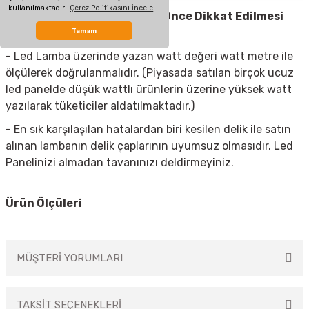
kullanılmaktadır.
Çerez Politikasını İncele
Led Spot Armatür
Almadan Önce Dikkat Edilmesi
Gerekenler
Tamam
- Led Lamba üzerinde yazan watt değeri watt metre ile
ölçülerek doğrulanmalıdır. (Piyasada satılan birçok ucuz
led panelde düşük wattlı ürünlerin üzerine yüksek watt
yazılarak tüketiciler aldatılmaktadır.)
- En sık karşılaşılan hatalardan biri kesilen delik ile satın
alınan lambanın delik çaplarının uyumsuz olmasıdır. Led
Panelinizi almadan tavanınızı deldirmeyiniz.
Ürün Ölçüleri
MÜŞTERİ YORUMLARI
TAKSİT SEÇENEKLERİ