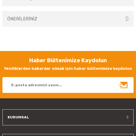
Bu ürüne ilk yorumu siz yapın!
ÖNERİLERİNİZ
Yorum Yaz
Bu ürünün fiyat bilgisi, resim, ürün açıklamalarında ve diğer konularda
yetersiz gördüğünüz noktaları öneri formunu kullanarak tarafımıza
iletebilirsiniz.
Görüş ve önerileriniz için teşekkür ederiz.
Haber Bültenimize Kaydolun
Ürün resmi kalitesiz, bozuk veya görüntülenemiyor.
Yeniliklerden haberdar olmak için haber bültenimize kaydolun
Ürün açıklamasında eksik bilgiler bulunuyor.
Ürün bilgilerinde hatalar bulunuyor.
Ürün fiyatı diğer sitelerden daha pahalı.
Bu ürüne benzer farklı alternatifler olmalı.
KURUMSAL