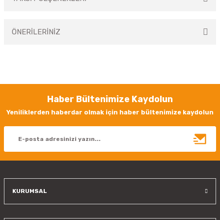
Bu ürüne ilk yorumu siz yapın!
ÖNERİLERİNİZ
Yorum Yaz
Bu ürünün fiyat bilgisi, resim, ürün açıklamalarında ve diğer konularda
yetersiz gördüğünüz noktaları öneri formunu kullanarak tarafımıza
iletebilirsiniz.
Görüş ve önerileriniz için teşekkür ederiz.
Haber Bültenimize Kaydolun
Ürün resmi kalitesiz, bozuk veya görüntülenemiyor.
Yeniliklerden haberdar olmak için haber bültenimize kaydolun
Ürün açıklamasında eksik bilgiler bulunuyor.
Ürün bilgilerinde hatalar bulunuyor.
Ürün fiyatı diğer sitelerden daha pahalı.
Bu ürüne benzer farklı alternatifler olmalı.
KURUMSAL