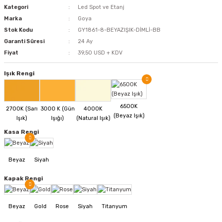
Kategori
Led Spot ve Etanj
Marka
Goya
Stok Kodu
GY1861-8-BEYAZIŞIK-DİMLİ-BB
Garanti Süresi
24 Ay
Fiyat
39,50 USD + KDV
Işık Rengi
Kasa Rengi
Kapak Rengi