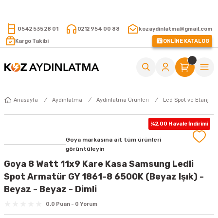
15.000 TL VE ÜZERİ ALIŞVERİŞLERİNİZDE KARGO ÜCRETSİZ !
0542 535 28 01
0212 954 00 88
kozaydinlatma@gmail.com
Kargo Takibi
ONLİNE KATALOG
Anasayfa
Aydınlatma
Aydınlatma Ürünleri
Led Spot ve Etanj
%2,00 Havale İndirimi
Goya markasına ait tüm ürünleri
görüntüleyin
Goya 8 Watt 11x9 Kare Kasa Samsung Ledli
Spot Armatür GY 1861-8 6500K (Beyaz Işık) -
Beyaz - Beyaz - Dimli
0.0 Puan - 0 Yorum