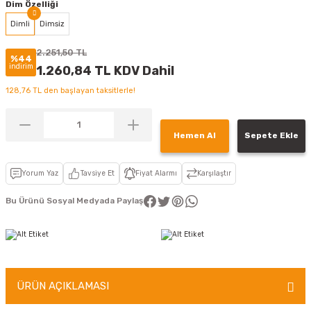
Dim Özelliği
Dimli
Dimsiz
2.251,50 TL
%44
indirim
1.260,84 TL KDV Dahil
128,76 TL den başlayan taksitlerle!
Hemen Al
Sepete Ekle
Yorum Yaz
Tavsiye Et
Fiyat Alarmı
Karşılaştır
Bu Ürünü Sosyal Medyada Paylaş
ÜRÜN AÇIKLAMASI