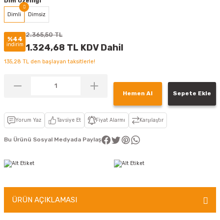
Dim Özelliği
Dimli
Dimsiz
2.365,50 TL
%44
indirim
1.324,68 TL KDV Dahil
135,28 TL den başlayan taksitlerle!
Hemen Al
Sepete Ekle
Yorum Yaz
Tavsiye Et
Fiyat Alarmı
Karşılaştır
Bu Ürünü Sosyal Medyada Paylaş
ÜRÜN AÇIKLAMASI