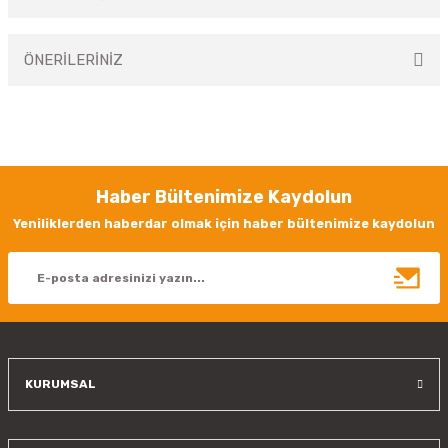
Bu ürüne ilk yorumu siz yapın!
ÖNERİLERİNİZ
Yorum Yaz
Bu ürünün fiyat bilgisi, resim, ürün açıklamalarında ve diğer konularda
yetersiz gördüğünüz noktaları öneri formunu kullanarak tarafımıza
iletebilirsiniz.
Görüş ve önerileriniz için teşekkür ederiz.
Haber Bültenimize Kaydolun
Ürün resmi kalitesiz, bozuk veya görüntülenemiyor.
Yeniliklerden haberdar olmak için haber bültenimize kaydolun
Ürün açıklamasında eksik bilgiler bulunuyor.
Ürün bilgilerinde hatalar bulunuyor.
Ürün fiyatı diğer sitelerden daha pahalı.
Bu ürüne benzer farklı alternatifler olmalı.
KURUMSAL