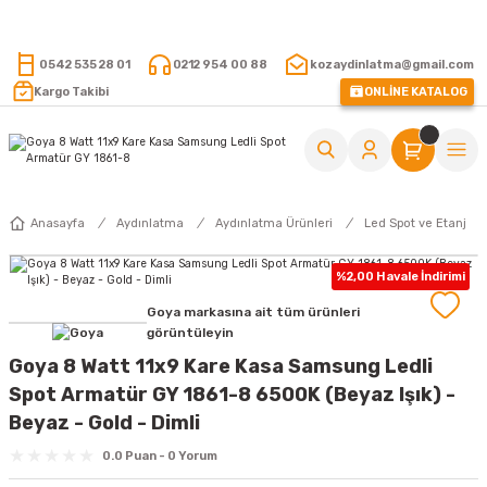
15.000 TL VE ÜZERİ ALIŞVERİŞLERİNİZDE KARGO ÜCRETSİZ !
0542 535 28 01
0212 954 00 88
kozaydinlatma@gmail.com
Kargo Takibi
ONLİNE KATALOG
Anasayfa
Aydınlatma
Aydınlatma Ürünleri
Led Spot ve Etanj
%2,00 Havale İndirimi
Goya markasına ait tüm ürünleri
görüntüleyin
Goya 8 Watt 11x9 Kare Kasa Samsung Ledli
Spot Armatür GY 1861-8 6500K (Beyaz Işık) -
Beyaz - Gold - Dimli
0.0 Puan - 0 Yorum