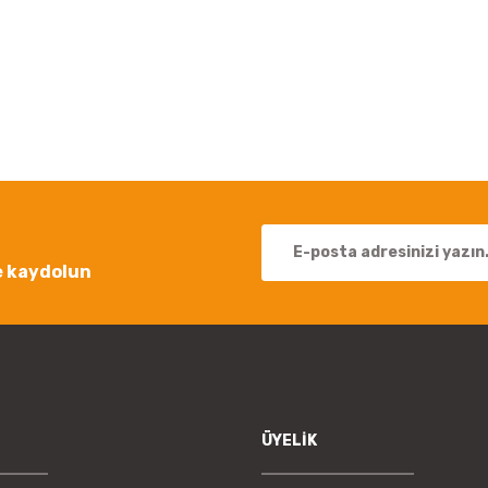
 yetersiz gördüğünüz noktaları öneri formunu kullanarak tarafımıza iletebil
Bu ürüne ilk yorumu siz yapın!
Yorum Yaz
e kaydolun
Gönder
ÜYELİK