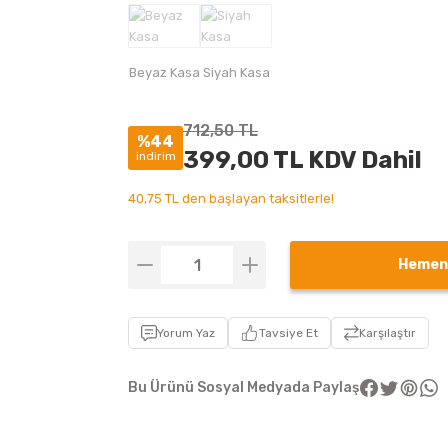
712,50 TL
%44
399,00 TL KDV Dahil
indirim
40,75 TL den başlayan taksitlerle!
Hemen
Yorum Yaz
Tavsiye Et
Karşılaştır
Bu Ürünü Sosyal Medyada Paylaş