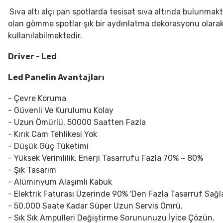
Sıva altı alçı pan spotlarda tesisat sıva altında bulunma
olan gömme spotlar şık bir aydınlatma dekorasyonu olarak ö
kullanılabilmektedir.
Driver - Led
Led Panelin Avantajları
- Çevre Koruma
- Güvenli Ve Kurulumu Kolay
- Uzun Ömürlü, 50000 Saatten Fazla
- Kırık Cam Tehlikesi Yok
- Düşük Güç Tüketimi
- Yüksek Verimlilik, Enerji Tasarrufu Fazla 70% ~ 80%
- Şık Tasarım
- Alüminyum Alaşımlı Kabuk
- Elektrik Faturası Üzerinde 90% 'Den Fazla Tasarruf Sağla
- 50,000 Saate Kadar Süper Uzun Servis Ömrü.
- Sık Sık Ampulleri Değiştirme Sorununuzu İyice Çözün.