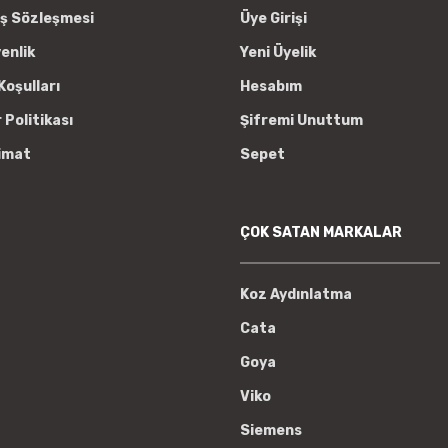
ış Sözleşmesi
Üye Girişi
venlik
Yeni Üyelik
Koşulları
Hesabım
r Politikası
Şifremi Unuttum
imat
Sepet
ÇOK SATAN MARKALAR
Koz Aydınlatma
Cata
Goya
Viko
Siemens