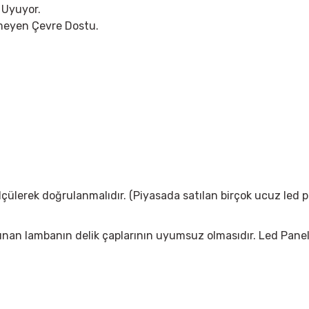
 Uyuyor.
rmeyen Çevre Dostu.
çülerek doğrulanmalıdır. (Piyasada satılan birçok ucuz led 
ın alınan lambanın delik çaplarının uyumsuz olmasıdır. Led Pan