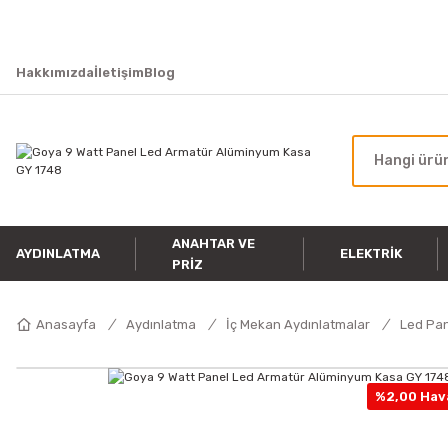
Hakkımızda
İletişim
Blog
ANAHTAR VE
AYDINLATMA
ELEKTRIK
PRIZ
Anasayfa
Aydınlatma
İç Mekan Aydınlatmalar
Led Pa
%2,00 Hava