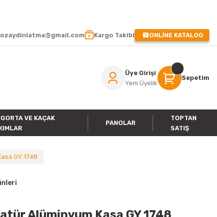
 !
ozaydinlatma@gmail.com
Kargo Takibi
ONLİNE KATALOG
Üye Girişi
Sepetim
Yeni Üyelik
IGORTA VE KAÇAK
TOPTAN
PANOLAR
KIMLAR
SATIŞ
Kasa GY 1748
nleri
matür Alüminyum Kasa GY 1748