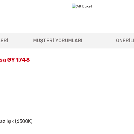
ERİ
MÜŞTERİ YORUMLARI
ÖNERİL
sa GY 1748
yaz Işık (6500K)