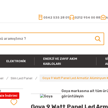
15.000 TL VE ÜZERİ ALIŞVERİŞLERİNİZDE KARGO ÜCRETSİZ
0542 535 28 01
0212 954 00 88
k
ENERJI VE ZAYIF AKIM
S
ELEKTRONIK
KABLOLARI
A
Goya 9 Watt Panel Led Armatür Alüminyum 
nel
Slim Led Panel
Goya markasına ait tüm ürü
le İndirimi
görüntüleyin
Goya 9 Watt Panel Led Ar