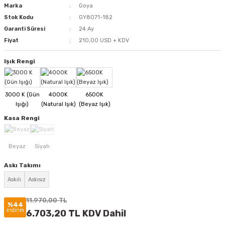
Marka
Goya
Stok Kodu
GY8071-182
Garanti Süresi
24 Ay
Fiyat
210,00 USD + KDV
Işık Rengi
Kasa Rengi
Askı Takımı
Askılı
Askısız
11.970,00 TL
%44
indirim
6.703,20 TL KDV Dahil