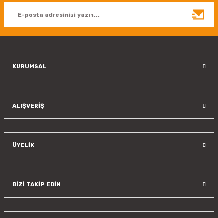
Ürün bilgilerinde hatalar bulunuyor.
Ürün fiyatı diğer sitelerden daha pahalı.
Bu ürüne benzer farklı alternatifler olmalı.
KURUMSAL
Gönder
ALIŞVERİŞ
ÜYELİK
BİZİ TAKİP EDİN