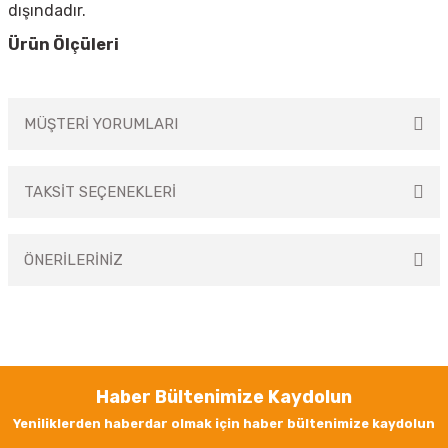
dışındadır.
Ürün Ölçüleri
MÜŞTERİ YORUMLARI
TAKSİT SEÇENEKLERİ
Bu ürüne ilk yorumu siz yapın!
ÖNERİLERİNİZ
Yorum Yaz
Bu ürünün fiyat bilgisi, resim, ürün açıklamalarında ve diğer konularda
yetersiz gördüğünüz noktaları öneri formunu kullanarak tarafımıza
iletebilirsiniz.
Görüş ve önerileriniz için teşekkür ederiz.
Haber Bültenimize Kaydolun
Ürün resmi kalitesiz, bozuk veya görüntülenemiyor.
Yeniliklerden haberdar olmak için haber bültenimize kaydolun
Ürün açıklamasında eksik bilgiler bulunuyor.