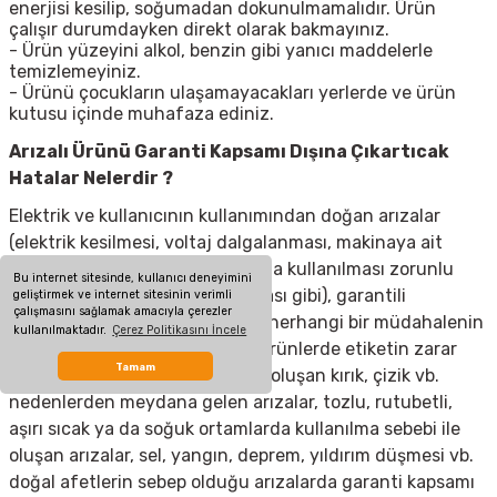
enerjisi kesilip, soğumadan dokunulmamalıdır. Ürün
çalışır durumdayken direkt olarak bakmayınız.
- Ürün yüzeyini alkol, benzin gibi yanıcı maddelerle
temizlemeyiniz.
- Ürünü çocukların ulaşamayacakları yerlerde ve ürün
kutusu içinde muhafaza ediniz.
Arızalı Ürünü Garanti Kapsamı Dışına Çıkartıcak
Hatalar Nelerdir ?
Elektrik ve kullanıcının kullanımından doğan arızalar
(elektrik kesilmesi, voltaj dalgalanması, makinaya ait
olmayan aksesuar takılması yada kullanılması zorunlu
Bu internet sitesinde, kullanıcı deneyimini
olan aksesuarların kullanılmaması gibi), garantili
geliştirmek ve internet sitesinin verimli
çalışmasını sağlamak amacıyla çerezler
ürünlerde yetkili servis dışında herhangi bir müdahalenin
kullanılmaktadır.
Çerez Politikasını İncele
yapılması, garanti etiketi olan ürünlerde etiketin zarar
Tamam
görmesi, cihazın dış yüzeyinde oluşan kırık, çizik vb.
nedenlerden meydana gelen arızalar, tozlu, rutubetli,
aşırı sıcak ya da soğuk ortamlarda kullanılma sebebi ile
oluşan arızalar, sel, yangın, deprem, yıldırım düşmesi vb.
doğal afetlerin sebep olduğu arızalarda garanti kapsamı