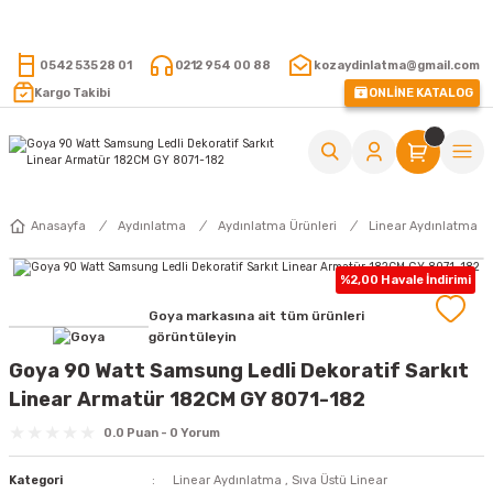
15.000 TL VE ÜZERİ ALIŞVERİŞLERİNİZDE KARGO ÜCRETSİZ !
0542 535 28 01
0212 954 00 88
kozaydinlatma@gmail.com
Kargo Takibi
ONLİNE KATALOG
Anasayfa
Aydınlatma
Aydınlatma Ürünleri
Linear Aydınlatma
%2,00 Havale İndirimi
Goya markasına ait tüm ürünleri
görüntüleyin
Goya 90 Watt Samsung Ledli Dekoratif Sarkıt
Linear Armatür 182CM GY 8071-182
0.0 Puan - 0 Yorum
Kategori
Linear Aydınlatma
,
Sıva Üstü Linear