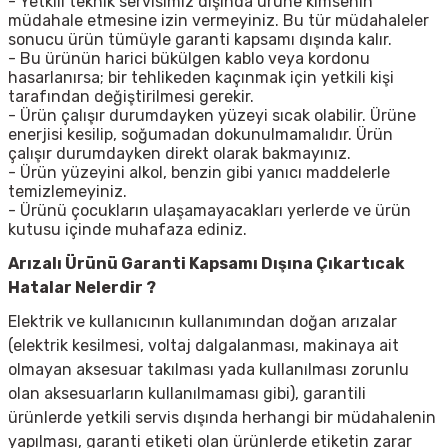
- Yetkili teknik servisimiz dışında ürüne kimsenin
müdahale etmesine izin vermeyiniz. Bu tür müdahaleler
sonucu ürün tümüyle garanti kapsamı dışında kalır.
- Bu ürünün harici bükülgen kablo veya kordonu
hasarlanırsa; bir tehlikeden kaçınmak için yetkili kişi
tarafından değiştirilmesi gerekir.
- Ürün çalışır durumdayken yüzeyi sıcak olabilir. Ürüne
enerjisi kesilip, soğumadan dokunulmamalıdır. Ürün
çalışır durumdayken direkt olarak bakmayınız.
- Ürün yüzeyini alkol, benzin gibi yanıcı maddelerle
temizlemeyiniz.
- Ürünü çocukların ulaşamayacakları yerlerde ve ürün
kutusu içinde muhafaza ediniz.
Arızalı Ürünü Garanti Kapsamı Dışına Çıkartıcak
Hatalar Nelerdir ?
Elektrik ve kullanıcının kullanımından doğan arızalar
(elektrik kesilmesi, voltaj dalgalanması, makinaya ait
olmayan aksesuar takılması yada kullanılması zorunlu
olan aksesuarların kullanılmaması gibi), garantili
ürünlerde yetkili servis dışında herhangi bir müdahalenin
yapılması, garanti etiketi olan ürünlerde etiketin zarar