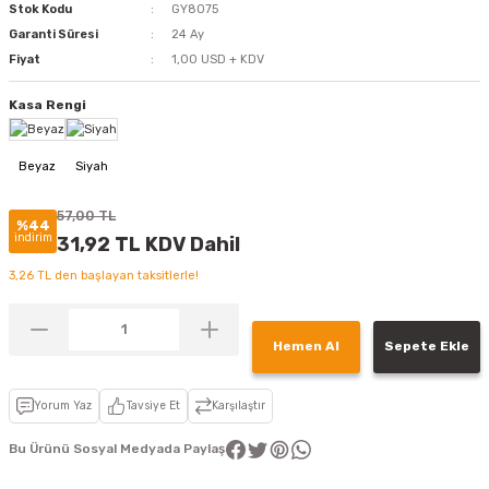
Stok Kodu
GY8075
Garanti Süresi
24 Ay
Fiyat
1,00 USD + KDV
Kasa Rengi
57,00 TL
%44
indirim
31,92 TL KDV Dahil
3,26 TL den başlayan taksitlerle!
Hemen Al
Sepete Ekle
Yorum Yaz
Tavsiye Et
Karşılaştır
Bu Ürünü Sosyal Medyada Paylaş