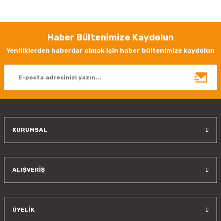
yetersiz gördüğünüz noktaları öneri formunu kullanarak tarafımıza
iletebilirsiniz.
Görüş ve önerileriniz için teşekkür ederiz.
Haber Bültenimize Kaydolun
Ürün resmi kalitesiz, bozuk veya görüntülenemiyor.
Yeniliklerden haberdar olmak için haber bültenimize kaydolun
Ürün açıklamasında eksik bilgiler bulunuyor.
Ürün bilgilerinde hatalar bulunuyor.
Ürün fiyatı diğer sitelerden daha pahalı.
Bu ürüne benzer farklı alternatifler olmalı.
KURUMSAL
Gönder
ALIŞVERİŞ
ÜYELİK