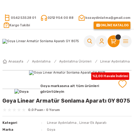
15.000 TL VE ÜZERİ ALIŞVERİŞLERİNİZDE KARGO ÜCRETSİZ !
0542 535 28 01
0212 954 00 88
kozaydinlatma@gmail.com
Kargo Takibi
ONLİNE KATALOG
Anasayfa
Aydınlatma
Aydınlatma Ürünleri
Linear Aydınlatma
%2,00 Havale İndirimi
Goya markasına ait tüm ürünleri
görüntüleyin
Goya Linear Armatür Sonlama Aparatı GY 8075
0.0 Puan - 0 Yorum
Kategori
Linear Aydınlatma
,
Linear Ek Aparatı
Marka
Goya