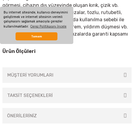
görmesi, cihazın dış yüzeyinde oluşan kırık, çizik vb.
nedenlerden meydana gelen arızalar, tozlu, rutubetli,
Bu internet sitesinde, kullanıcı deneyimini
geliştirmek ve internet sitesinin verimli
aşırı sıcak ya da soğuk ortamlarda kullanılma sebebi ile
çalışmasını sağlamak amacıyla çerezler
oluşan arızalar, sel, yangın, deprem, yıldırım düşmesi vb.
kullanılmaktadır.
Çerez Politikasını İncele
doğal afetlerin sebep olduğu arızalarda garanti kapsamı
Tamam
dışındadır.
Ürün Ölçüleri
MÜŞTERİ YORUMLARI
TAKSİT SEÇENEKLERİ
Bu ürüne ilk yorumu siz yapın!
ÖNERİLERİNİZ
Yorum Yaz
Bu ürünün fiyat bilgisi, resim, ürün açıklamalarında ve diğer konularda