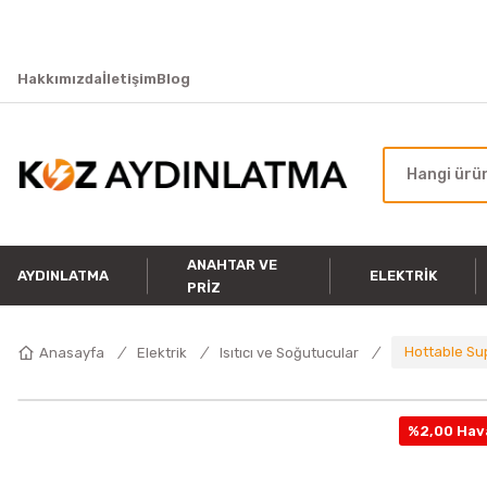
Hakkımızda
İletişim
Blog
ANAHTAR VE
AYDINLATMA
ELEKTRIK
PRIZ
Hottable Sup
Anasayfa
Elektrik
Isıtıcı ve Soğutucular
%2,00 Hava