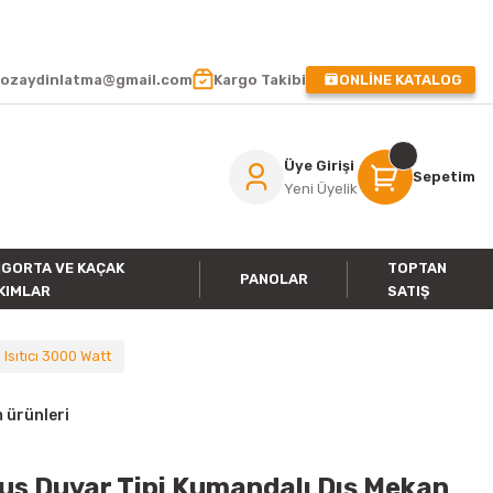
 !
ozaydinlatma@gmail.com
Kargo Takibi
ONLİNE KATALOG
Üye Girişi
Sepetim
Yeni Üyelik
IGORTA VE KAÇAK
TOPTAN
PANOLAR
KIMLAR
SATIŞ
sıtıcı 3000 Watt
 ürünleri
s Duvar Tipi Kumandalı Dış Mekan