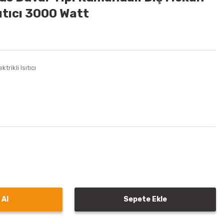
ıtıcı 3000 Watt
ektrikli Isıtıcı
 Al
Sepete Ekle