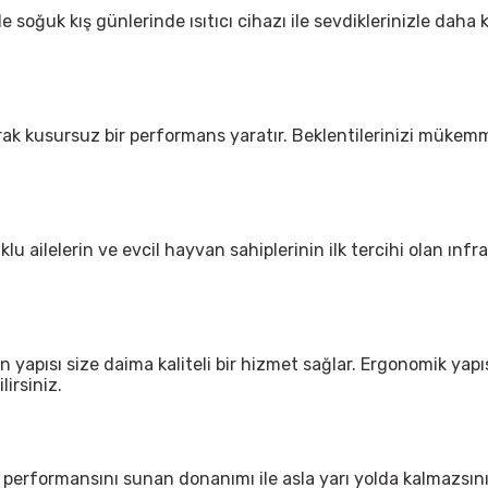
ğuk kış günlerinde ısıtıcı cihazı ile sevdiklerinizle daha ka
rak kusursuz bir performans yaratır. Beklentilerinizi mükemme
lu ailelerin ve evcil hayvan sahiplerinin ilk tercihi olan ınfrar
apısı size daima kaliteli bir hizmet sağlar. Ergonomik yapısı
lirsiniz.
 performansını sunan donanımı ile asla yarı yolda kalmazsınız