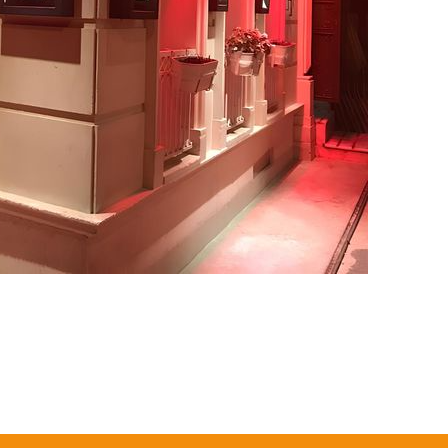
 yetersiz gördüğünüz noktaları öneri formunu kullanarak tarafımıza iletebil
Bu ürüne ilk yorumu siz yapın!
Yorum Yaz