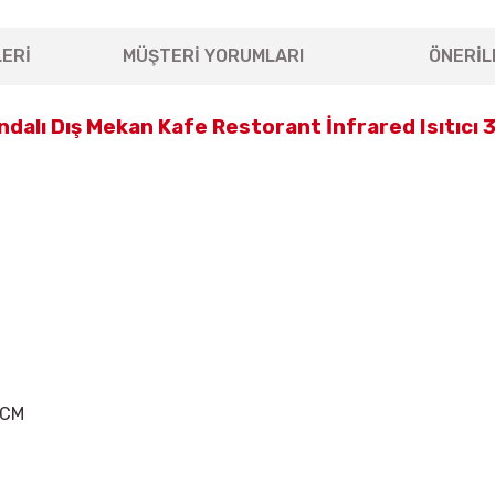
ERİ
MÜŞTERİ YORUMLARI
ÖNERİL
alı Dış Mekan Kafe Restorant İnfrared Isıtıcı 
0 CM