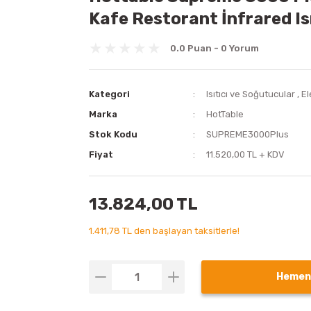
Kafe Restorant İnfrared Is
0.0 Puan - 0 Yorum
Kategori
Isıtıcı ve Soğutucular
,
El
Marka
HotTable
Stok Kodu
SUPREME3000Plus
Fiyat
11.520,00 TL + KDV
13.824,00 TL
1.411,78 TL den başlayan taksitlerle!
Hemen