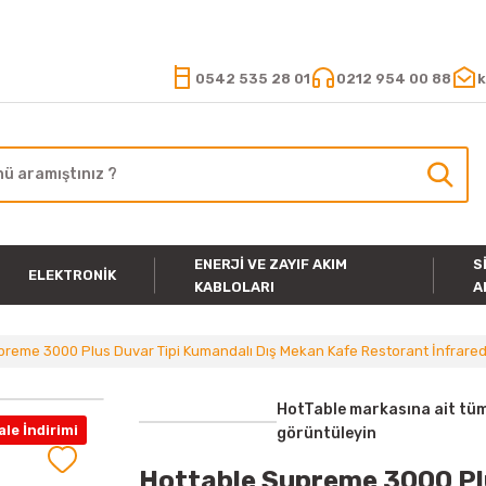
15.000 TL VE ÜZERİ ALIŞVERİŞLERİNİZDE KARGO ÜCRETSİZ
0542 535 28 01
0212 954 00 88
k
ENERJI VE ZAYIF AKIM
S
ELEKTRONIK
KABLOLARI
A
reme 3000 Plus Duvar Tipi Kumandalı Dış Mekan Kafe Restorant İnfrared I
HotTable markasına ait tüm
le İndirimi
görüntüleyin
Hottable Supreme 3000 Plu