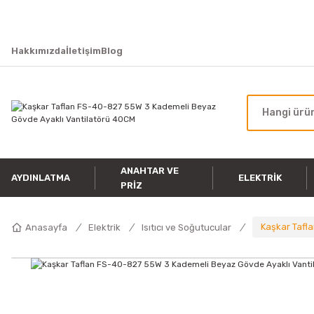
Hakkımızda
İletişim
Blog
ANAHTAR VE
AYDINLATMA
ELEKTRIK
PRIZ
Kaşkar Tafl
Anasayfa
Elektrik
Isıtıcı ve Soğutucular