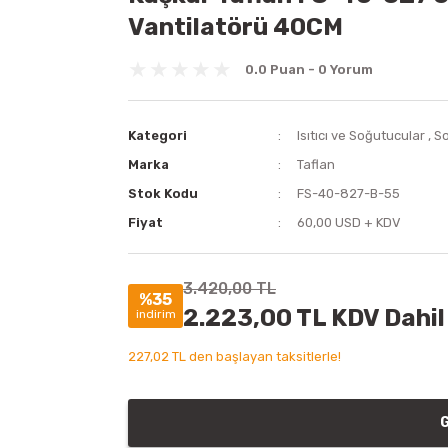
Vantilatörü 40CM
0.0 Puan - 0 Yorum
Kategori
Isıtıcı ve Soğutucular
,
S
Marka
Taflan
Stok Kodu
FS-40-827-B-55
Fiyat
60,00 USD + KDV
3.420,00 TL
%35
2.223,00 TL KDV Dahil
indirim
227,02 TL den başlayan taksitlerle!
G