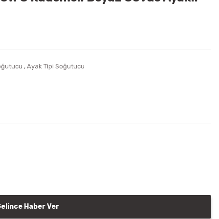
oğutucu
,
Ayak Tipi Soğutucu
elince Haber Ver