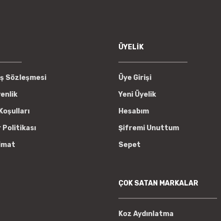
Gönder
ÜYELİK
ış Sözleşmesi
Üye Girişi
venlik
Yeni Üyelik
Koşulları
Hesabım
r Politikası
Şifremi Unuttum
imat
Sepet
ÇOK SATAN MARKALAR
Koz Aydınlatma