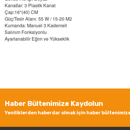
Kanatlar: 3 Plastik Kanat
Çap:16"(40) CM
Güç/Tesir Alanı: 55 W / 15-20 M2
Kumanda: Manuel 3 Kademeli
Salınım Fonksiyonlu
Ayarlanabilir Eğim ve Yükseklik
Bu ürünün fiyat bilgisi, resim, ürün açıklamalarında ve diğer konularda
Görüş ve önerileriniz için teşekkür ederiz.
Ürün resmi kalitesiz, bozuk veya görüntülenemiyor.
Ürün açıklamasında eksik bilgiler bulunuyor.
Ürün bilgilerinde hatalar bulunuyor.
Ürün fiyatı diğer sitelerden daha pahalı.
Haber Bültenimize Kaydolun
Bu ürüne benzer farklı alternatifler olmalı.
Yeniliklerden haberdar olmak için haber bültenimiz