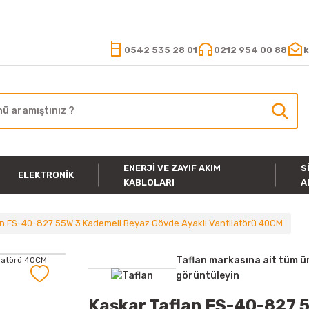
15.000 TL VE ÜZERİ ALIŞVERİŞLERİNİZDE KARGO ÜCRETSİZ
0542 535 28 01
0212 954 00 88
k
ENERJI VE ZAYIF AKIM
S
ELEKTRONIK
KABLOLARI
A
an FS-40-827 55W 3 Kademeli Beyaz Gövde Ayaklı Vantilatörü 40CM
Taflan markasına ait tüm ü
görüntüleyin
Kaşkar Taflan FS-40-827 5