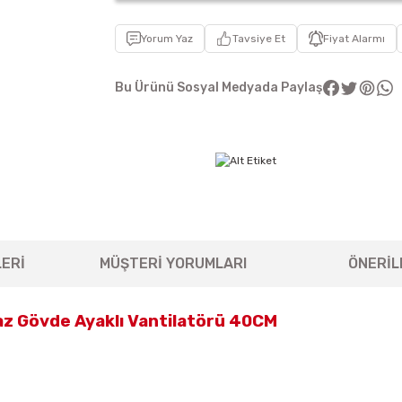
Yorum Yaz
Tavsiye Et
Fiyat Alarmı
Bu Ürünü Sosyal Medyada Paylaş
ERİ
MÜŞTERİ YORUMLARI
ÖNERİL
z Gövde Ayaklı Vantilatörü 40CM