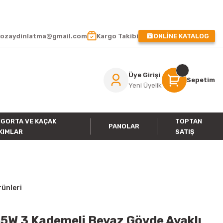
 !
ozaydinlatma@gmail.com
Kargo Takibi
ONLİNE KATALOG
Üye Girişi
Sepetim
Yeni Üyelik
IGORTA VE KAÇAK
TOPTAN
PANOLAR
KIMLAR
SATIŞ
rünleri
5W 3 Kademeli Beyaz Gövde Ayaklı