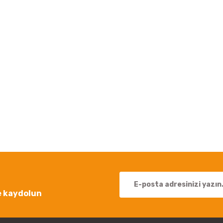
 yetersiz gördüğünüz noktaları öneri formunu kullanarak tarafımıza iletebil
Bu ürüne ilk yorumu siz yapın!
Yorum Yaz
e kaydolun