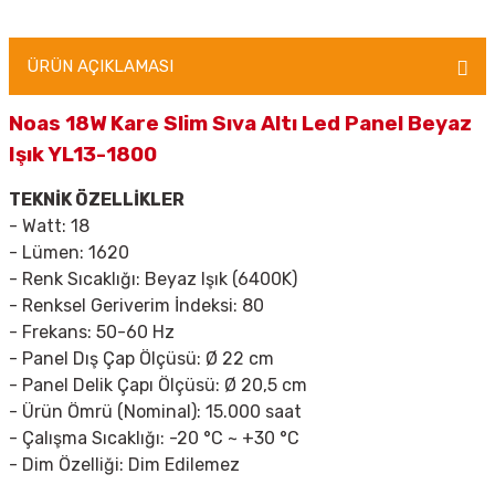
ÜRÜN AÇIKLAMASI
Noas 18W Kare Slim Sıva Altı Led Panel Beyaz
Işık YL13-1800
TEKNİK ÖZELLİKLER
- Watt:
18
- Lümen: 1620
- Renk Sıcaklığı: Beyaz Işık (6400K)
- Renksel Geriverim İndeksi:
80
- Frekans:
50-60 Hz
- Panel Dış Çap Ölçüsü:
Ø 22 cm
- Panel Delik Çapı Ölçüsü:
Ø 20,5 cm
- Ürün Ömrü (Nominal):
15.000 saat
- Çalışma Sıcaklığı:
-20 °C ~ +30 °C
- Dim Özelliği:
Dim Edilemez