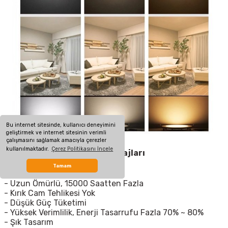
Bu internet sitesinde, kullanıcı deneyimini
geliştirmek ve internet sitesinin verimli
çalışmasını sağlamak amacıyla çerezler
kullanılmaktadır.
Çerez Politikasını İncele
Sıva Üstü Led Panelin Avantajları
- Çevre Koruma
Tamam
- Güvenli ve Kurulumu Kolay
- Uzun Ömürlü, 15000 Saatten Fazla
- Kırık Cam Tehlikesi Yok
- Düşük Güç Tüketimi
- Yüksek Verimlilik, Enerji Tasarrufu Fazla 70% ~ 80%
- Şık Tasarım