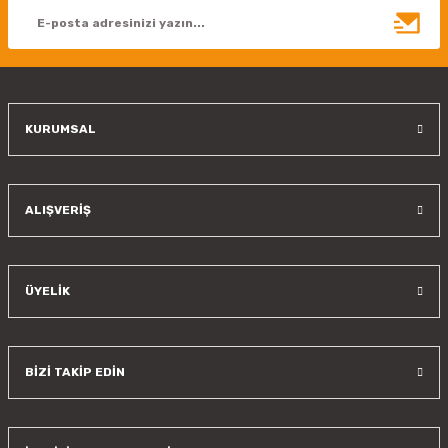
Ürün bilgilerinde hatalar bulunuyor.
Ürün fiyatı diğer sitelerden daha pahalı.
Bu ürüne benzer farklı alternatifler olmalı.
KURUMSAL
Gönder
ALIŞVERİŞ
ÜYELİK
BİZİ TAKİP EDİN