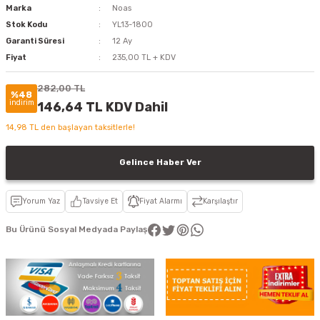
Marka
Noas
Stok Kodu
YL13-1800
Garanti Süresi
12 Ay
Fiyat
235,00 TL + KDV
282,00 TL
%48
indirim
146,64 TL KDV Dahil
14,98 TL den başlayan taksitlerle!
Gelince Haber Ver
Yorum Yaz
Tavsiye Et
Fiyat Alarmı
Karşılaştır
Bu Ürünü Sosyal Medyada Paylaş