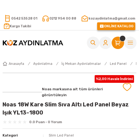
15.000 TL VE ÜZERİ ALIŞVERİŞLERİNİZDE KARGO ÜCRETSİZ !
0542 535 28 01
0212 954 00 88
kozaydinlatma@gmail.com
Kargo Takibi
ONLİNE KATALOG
Anasayfa
Aydınlatma
İç Mekan Aydınlatmalar
Led Panel
S
%2,00 Havale İndirimi
Noas markasına ait tüm ürünleri
görüntüleyin
Noas 18W Kare Slim Sıva Altı Led Panel Beyaz
Işık YL13-1800
0.0 Puan - 0 Yorum
Kategori
Slim Led Panel