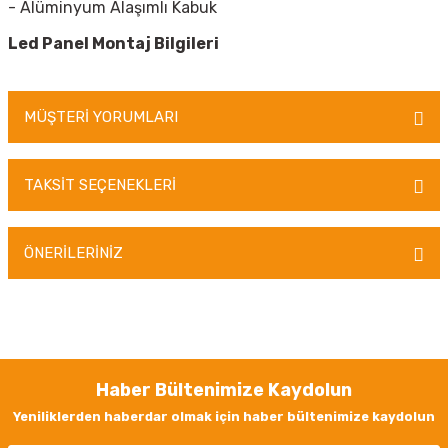
- Alüminyum Alaşımlı Kabuk
Led Panel Montaj Bilgileri
MÜŞTERİ YORUMLARI
TAKSİT SEÇENEKLERİ
Bu ürüne ilk yorumu siz yapın!
ÖNERİLERİNİZ
Yorum Yaz
Bu ürünün fiyat bilgisi, resim, ürün açıklamalarında ve diğer konularda
yetersiz gördüğünüz noktaları öneri formunu kullanarak tarafımıza
iletebilirsiniz.
Görüş ve önerileriniz için teşekkür ederiz.
Haber Bültenimize Kaydolun
Ürün resmi kalitesiz, bozuk veya görüntülenemiyor.
Yeniliklerden haberdar olmak için haber bültenimize kaydolun
Ürün açıklamasında eksik bilgiler bulunuyor.