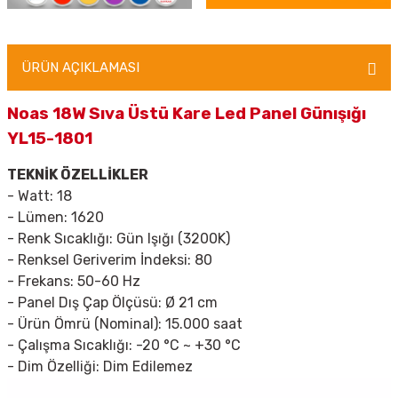
ÜRÜN AÇIKLAMASI
Noas 18W Sıva Üstü Kare Led Panel Günışığı
YL15-1801
TEKNİK ÖZELLİKLER
- Watt:
18
- Lümen: 1620
- Renk Sıcaklığı:
Gün Işığı (3200K)
- Renksel Geriverim İndeksi:
80
- Frekans:
50-60 Hz
- Panel Dış Çap Ölçüsü:
Ø 21 cm
- Ürün Ömrü (Nominal):
15.000 saat
- Çalışma Sıcaklığı:
-20 °C ~ +30 °C
- Dim Özelliği:
Dim Edilemez