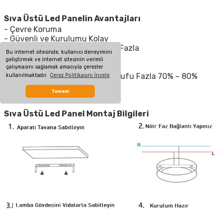
Sıva Üstü Led Panelin Avantajları
- Çevre Koruma
- Güvenli ve Kurulumu Kolay
- Uzun Ömürlü, 15000 Saatten Fazla
Bu internet sitesinde, kullanıcı deneyimini
- Kırık Cam Tehlikesi Yok
geliştirmek ve internet sitesinin verimli
- Düşük Güç Tüketimi
çalışmasını sağlamak amacıyla çerezler
- Yüksek Verimlilik, Enerji Tasarrufu Fazla 70% ~ 80%
kullanılmaktadır.
Çerez Politikasını İncele
- Şık Tasarım
Tamam
- Alüminyum Alaşımlı Kabuk
Sıva Üstü Led Panel Montaj Bilgileri