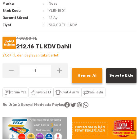
Marka
Noas
Stok Kodu
YL15-1801
Garanti Süresi
12 Ay
Fiyat
340,00 TL + KDV
408,00 TL
%48
indirim
212,16 TL KDV Dahil
21,67 TL den başlayan taksitlerle!
Hemen Al
Sepete Ekle
Yorum Yaz
Tavsiye Et
Fiyat Alarmı
Karşılaştır
Bu Ürünü Sosyal Medyada Paylaş