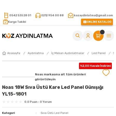
15.000 TL VE ÜZERİ ALIŞVERİŞLERİNİZDE KARGO ÜCRETSİZ !
0542 535 28 01
0212 954 00 88
kozaydinlatma@gmail.com
Kargo Takibi
ONLİNE KATALOG
Anasayfa
Aydınlatma
İç Mekan Aydınlatmalar
Led Panel
S
%2,00 Havale İndirimi
Noas markasına ait tüm ürünleri
görüntüleyin
Noas 18W Sıva Üstü Kare Led Panel Günışığı
YL15-1801
0.0 Puan - 0 Yorum
Kategori
Sıva Üstü Led Panel