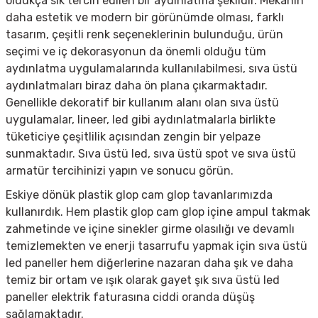
oldukça sık tercih edilen bir aydınlatma şeklidir. Mekanın
daha estetik ve modern bir görünümde olması, farklı
tasarım, çeşitli renk seçeneklerinin bulunduğu, ürün
seçimi ve iç dekorasyonun da önemli olduğu tüm
aydınlatma uygulamalarında kullanılabilmesi, sıva üstü
aydınlatmaları biraz daha ön plana çıkarmaktadır.
Genellikle dekoratif bir kullanım alanı olan sıva üstü
uygulamalar, lineer, led gibi aydınlatmalarla birlikte
tüketiciye çeşitlilik açısından zengin bir yelpaze
sunmaktadır. Sıva üstü led, sıva üstü spot ve s
ıva üstü
armatür tercihinizi yapın ve sonucu görün.
Eskiye dönük plastik glop cam glop tavanlarımızda
kullanırdık. Hem plastik glop cam glop içine ampul takmak
zahmetinde ve içine sinekler girme olasılığı ve devamlı
temizlemekten ve enerji tasarrufu yapmak için sıva üstü
led paneller hem diğerlerine nazaran daha şık ve daha
temiz bir ortam ve ışık olarak gayet şık sıva üstü led
paneller elektrik faturasına ciddi oranda düşüş
sağlamaktadır.