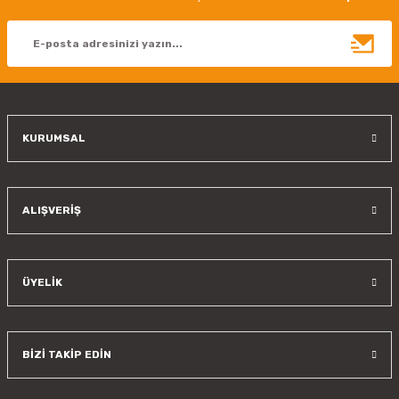
Ürün açıklamasında eksik bilgiler bulunuyor.
Ürün bilgilerinde hatalar bulunuyor.
Ürün fiyatı diğer sitelerden daha pahalı.
Bu ürüne benzer farklı alternatifler olmalı.
KURUMSAL
Gönder
ALIŞVERİŞ
ÜYELİK
BİZİ TAKİP EDİN