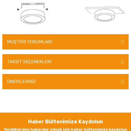
MÜŞTERİ YORUMLARI
TAKSİT SEÇENEKLERİ
Bu ürüne ilk yorumu siz yapın!
ÖNERİLERİNİZ
Yorum Yaz
Bu ürünün fiyat bilgisi, resim, ürün açıklamalarında ve diğer konularda
yetersiz gördüğünüz noktaları öneri formunu kullanarak tarafımıza
iletebilirsiniz.
Görüş ve önerileriniz için teşekkür ederiz.
Haber Bültenimize Kaydolun
Ürün resmi kalitesiz, bozuk veya görüntülenemiyor.
Yeniliklerden haberdar olmak için haber bültenimize kaydolun