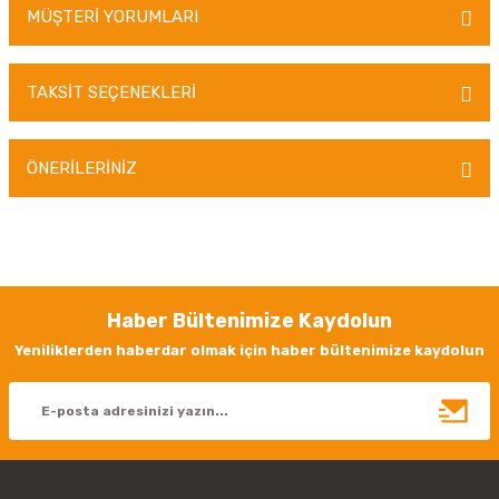
MÜŞTERİ YORUMLARI
TAKSİT SEÇENEKLERİ
Bu ürüne ilk yorumu siz yapın!
ÖNERİLERİNİZ
Yorum Yaz
Bu ürünün fiyat bilgisi, resim, ürün açıklamalarında ve diğer konularda
yetersiz gördüğünüz noktaları öneri formunu kullanarak tarafımıza
iletebilirsiniz.
Görüş ve önerileriniz için teşekkür ederiz.
Haber Bültenimize Kaydolun
Ürün resmi kalitesiz, bozuk veya görüntülenemiyor.
Yeniliklerden haberdar olmak için haber bültenimize kaydolun
Ürün açıklamasında eksik bilgiler bulunuyor.
Ürün bilgilerinde hatalar bulunuyor.
Ürün fiyatı diğer sitelerden daha pahalı.
Bu ürüne benzer farklı alternatifler olmalı.