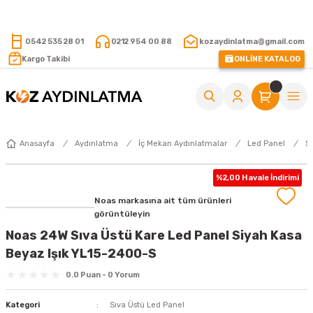
15.000 TL VE ÜZERİ ALIŞVERİŞLERİNİZDE KARGO ÜCRETSİZ !
0542 535 28 01
0212 954 00 88
kozaydinlatma@gmail.com
Kargo Takibi
ONLİNE KATALOG
Anasayfa
Aydınlatma
İç Mekan Aydınlatmalar
Led Panel
S
%2,00 Havale İndirimi
Noas markasına ait tüm ürünleri
görüntüleyin
Noas 24W Sıva Üstü Kare Led Panel Siyah Kasa
Beyaz Işık YL15-2400-S
0.0 Puan - 0 Yorum
Kategori
Sıva Üstü Led Panel