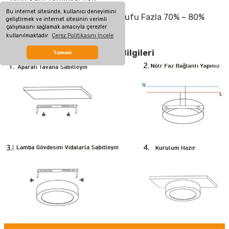
- Düşük Güç Tüketimi
Bu internet sitesinde, kullanıcı deneyimini
- Yüksek Verimlilik, Enerji Tasarrufu Fazla 70% ~ 80%
geliştirmek ve internet sitesinin verimli
- Şık Tasarım
çalışmasını sağlamak amacıyla çerezler
- Alüminyum Alaşımlı Kabuk
kullanılmaktadır.
Çerez Politikasını İncele
Sıva Üstü Led Panel Montaj Bilgileri
Tamam