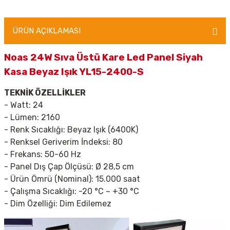
ÜRÜN AÇIKLAMASI
Noas 24W Sıva Üstü Kare Led Panel Siyah
Kasa Beyaz Işık YL15-2400-S
TEKNİK ÖZELLİKLER
- Watt:
24
- Lümen: 2160
- Renk Sıcaklığı: Beyaz Işık (6400K)
- Renksel Geriverim İndeksi:
80
- Frekans:
50-60 Hz
- Panel Dış Çap Ölçüsü:
Ø 28,5 cm
- Ürün Ömrü (Nominal):
15.000 saat
- Çalışma Sıcaklığı:
-20 °C ~ +30 °C
- Dim Özelliği:
Dim Edilemez