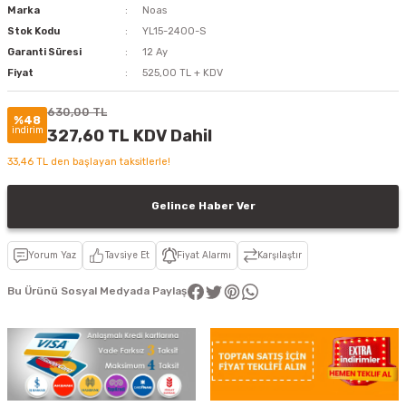
Marka
Noas
Stok Kodu
YL15-2400-S
Garanti Süresi
12 Ay
Fiyat
525,00 TL + KDV
630,00 TL
%48
indirim
327,60 TL KDV Dahil
33,46 TL den başlayan taksitlerle!
Gelince Haber Ver
Yorum Yaz
Tavsiye Et
Fiyat Alarmı
Karşılaştır
Bu Ürünü Sosyal Medyada Paylaş