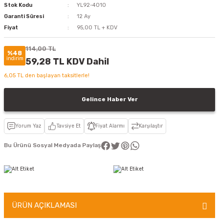
Stok Kodu
YL92-4010
Garanti Süresi
12 Ay
Fiyat
95,00 TL + KDV
114,00 TL
%48
indirim
59,28 TL KDV Dahil
6,05 TL den başlayan taksitlerle!
Gelince Haber Ver
Yorum Yaz
Tavsiye Et
Fiyat Alarmı
Karşılaştır
Bu Ürünü Sosyal Medyada Paylaş
ÜRÜN AÇIKLAMASI