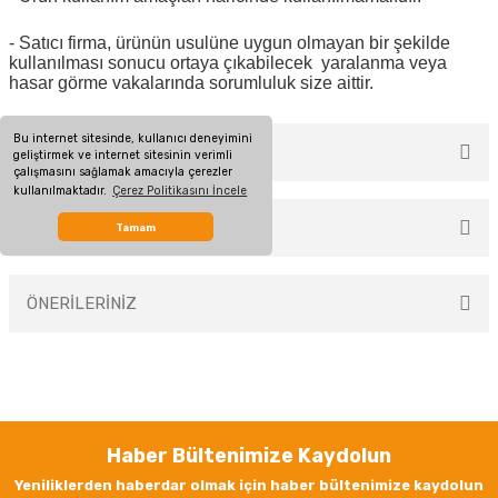
- Satıcı firma, ürünün usulüne uygun olmayan bir şekilde
kullanılması sonucu ortaya çıkabilecek yaralanma veya
hasar görme vakalarında sorumluluk size aittir.
Bu internet sitesinde, kullanıcı deneyimini
MÜŞTERİ YORUMLARI
geliştirmek ve internet sitesinin verimli
çalışmasını sağlamak amacıyla çerezler
kullanılmaktadır.
Çerez Politikasını İncele
TAKSİT SEÇENEKLERİ
Tamam
Bu ürüne ilk yorumu siz yapın!
ÖNERİLERİNİZ
Yorum Yaz
Bu ürünün fiyat bilgisi, resim, ürün açıklamalarında ve diğer konularda
yetersiz gördüğünüz noktaları öneri formunu kullanarak tarafımıza
iletebilirsiniz.
Görüş ve önerileriniz için teşekkür ederiz.
Haber Bültenimize Kaydolun
Ürün resmi kalitesiz, bozuk veya görüntülenemiyor.
Yeniliklerden haberdar olmak için haber bültenimize kaydolun