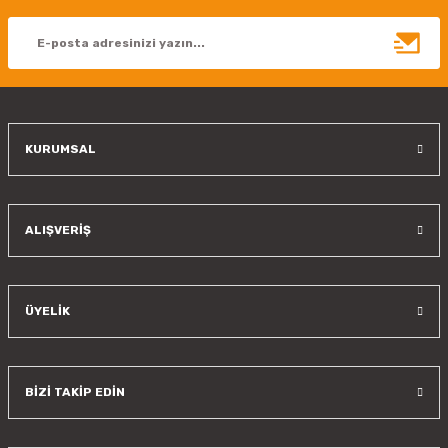
Ürün açıklamasında eksik bilgiler bulunuyor.
Ürün bilgilerinde hatalar bulunuyor.
Ürün fiyatı diğer sitelerden daha pahalı.
Bu ürüne benzer farklı alternatifler olmalı.
KURUMSAL
Gönder
ALIŞVERİŞ
ÜYELİK
BİZİ TAKİP EDİN