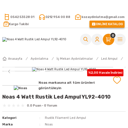
15.000 TL VE ÜZERİ ALIŞVERİŞLERİNİZDE KARGO ÜCRETSİZ !
0542 535 28 01
0212 954 00 88
kozaydinlatma@gmail.com
Kargo Takibi
ONLİNE KATALOG
0
Anasayfa
Aydınlatma
İç Mekan Aydınlatmalar
Led Ampul
R
%2,00 Havale İndirimi
Noas markasına ait tüm ürünleri
görüntüleyin
Noas 4 Watt Rustik Led Ampul YL92-4010
0.0 Puan - 0 Yorum
Kategori
Rustik Filament Led Ampul
Marka
Noas