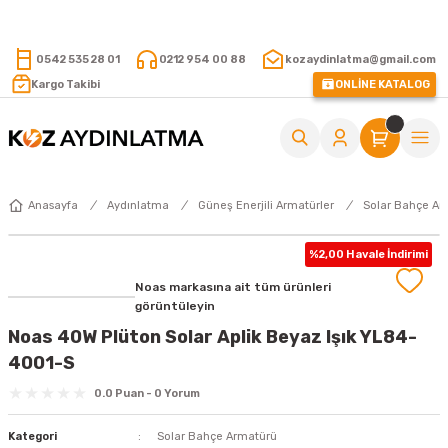
15.000 TL VE ÜZERİ ALIŞVERİŞLERİNİZDE KARGO ÜCRETSİZ !
0542 535 28 01
0212 954 00 88
kozaydinlatma@gmail.com
Kargo Takibi
ONLİNE KATALOG
Anasayfa
Aydınlatma
Güneş Enerjili Armatürler
Solar Bahçe Ar
%2,00 Havale İndirimi
Noas markasına ait tüm ürünleri
görüntüleyin
Noas 40W Plüton Solar Aplik Beyaz Işık YL84-
4001-S
0.0 Puan - 0 Yorum
Kategori
Solar Bahçe Armatürü