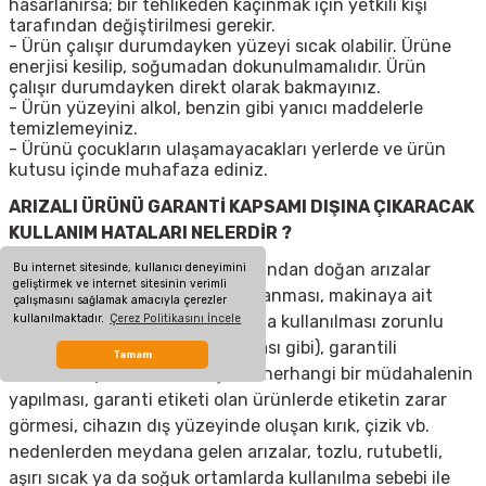
hasarlanırsa; bir tehlikeden kaçınmak için yetkili kişi
tarafından değiştirilmesi gerekir.
- Ürün çalışır durumdayken yüzeyi sıcak olabilir. Ürüne
enerjisi kesilip, soğumadan dokunulmamalıdır. Ürün
çalışır durumdayken direkt olarak bakmayınız.
- Ürün yüzeyini alkol, benzin gibi yanıcı maddelerle
temizlemeyiniz.
- Ürünü çocukların ulaşamayacakları yerlerde ve ürün
kutusu içinde muhafaza ediniz.
ARIZALI ÜRÜNÜ GARANTİ KAPSAMI DIŞINA ÇIKARACAK
KULLANIM HATALARI NELERDİR ?
Elektrik ve kullanıcının kullanımından doğan arızalar
Bu internet sitesinde, kullanıcı deneyimini
geliştirmek ve internet sitesinin verimli
(elektrik kesilmesi, voltaj dalgalanması, makinaya ait
çalışmasını sağlamak amacıyla çerezler
olmayan aksesuar takılması yada kullanılması zorunlu
kullanılmaktadır.
Çerez Politikasını İncele
olan aksesuarların kullanılmaması gibi), garantili
Tamam
ürünlerde yetkili servis dışında herhangi bir müdahalenin
yapılması, garanti etiketi olan ürünlerde etiketin zarar
görmesi, cihazın dış yüzeyinde oluşan kırık, çizik vb.
nedenlerden meydana gelen arızalar, tozlu, rutubetli,
aşırı sıcak ya da soğuk ortamlarda kullanılma sebebi ile