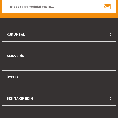
Ürün bilgilerinde hatalar bulunuyor.
Ürün fiyatı diğer sitelerden daha pahalı.
Bu ürüne benzer farklı alternatifler olmalı.
KURUMSAL
Gönder
ALIŞVERİŞ
ÜYELİK
BİZİ TAKİP EDİN