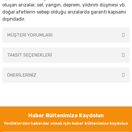
oluşan arızalar, sel, yangın, deprem, yıldırım düşmesi vb.
doğal afetlerin sebep olduğu arızalarda garanti kapsamı
dışındadır.
MÜŞTERİ YORUMLARI
TAKSİT SEÇENEKLERİ
Bu ürüne ilk yorumu siz yapın!
ÖNERİLERİNİZ
Yorum Yaz
Bu ürünün fiyat bilgisi, resim, ürün açıklamalarında ve diğer konularda
yetersiz gördüğünüz noktaları öneri formunu kullanarak tarafımıza
iletebilirsiniz.
Görüş ve önerileriniz için teşekkür ederiz.
Haber Bültenimize Kaydolun
Ürün resmi kalitesiz, bozuk veya görüntülenemiyor.
Yeniliklerden haberdar olmak için haber bültenimize kaydolun
Ürün açıklamasında eksik bilgiler bulunuyor.