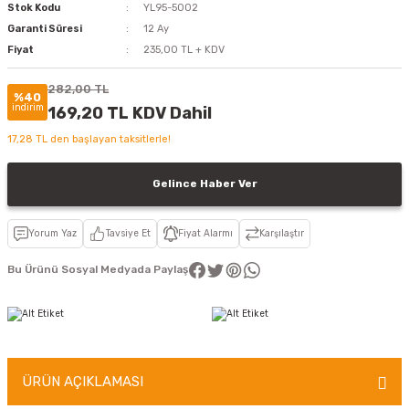
Stok Kodu
YL95-5002
Garanti Süresi
12 Ay
Fiyat
235,00 TL + KDV
282,00 TL
%40
indirim
169,20 TL KDV Dahil
17,28 TL den başlayan taksitlerle!
Gelince Haber Ver
Yorum Yaz
Tavsiye Et
Fiyat Alarmı
Karşılaştır
Bu Ürünü Sosyal Medyada Paylaş
ÜRÜN AÇIKLAMASI