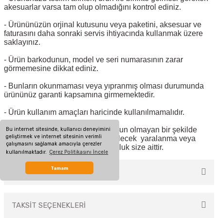
akesuarlar varsa tam olup olmadığını kontrol ediniz.
- Ürününüzün orjinal kutusunu veya paketini, aksesuar ve
faturasını daha sonraki servis ihtiyacında kullanmak üzere
saklayınız.
- Ürün barkodunun, model ve seri numarasının zarar
görmemesine dikkat ediniz.
- Bunların okunmaması veya yıpranmış olması durumunda
ürününüz garanti kapsamına girmemektedir.
- Ürün kullanım amaçları haricinde kullanılmamalıdır.
- Satıcı firma, ürünün usulüne uygun olmayan bir şekilde
Bu internet sitesinde, kullanıcı deneyimini
geliştirmek ve internet sitesinin verimli
kullanılması sonucu ortaya çıkabilecek yaralanma veya
çalışmasını sağlamak amacıyla çerezler
hasar görme vakalarında sorumluluk size aittir.
kullanılmaktadır.
Çerez Politikasını İncele
Tamam
MÜŞTERİ YORUMLARI
TAKSİT SEÇENEKLERİ
Bu ürüne ilk yorumu siz yapın!