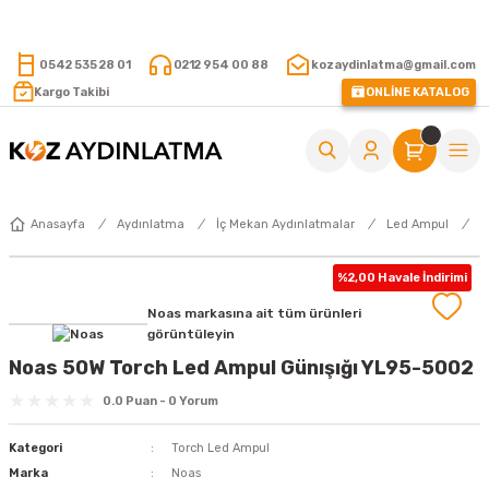
15.000 TL VE ÜZERİ ALIŞVERİŞLERİNİZDE KARGO ÜCRETSİZ !
0542 535 28 01
0212 954 00 88
kozaydinlatma@gmail.com
Kargo Takibi
ONLİNE KATALOG
Anasayfa
Aydınlatma
İç Mekan Aydınlatmalar
Led Ampul
T
%2,00 Havale İndirimi
Noas markasına ait tüm ürünleri
görüntüleyin
Noas 50W Torch Led Ampul Günışığı YL95-5002
0.0 Puan - 0 Yorum
Kategori
Torch Led Ampul
Marka
Noas