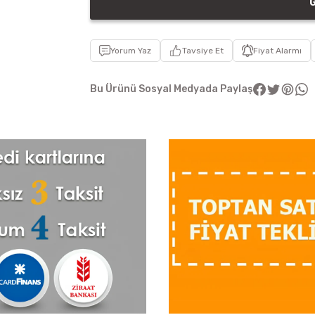
G
Yorum Yaz
Tavsiye Et
Fiyat Alarmı
Bu Ürünü Sosyal Medyada Paylaş