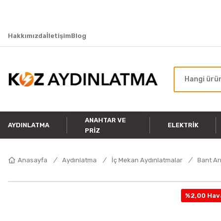
Hakkımızda
İletişim
Blog
ANAHTAR VE
AYDINLATMA
ELEKTRIK
PRIZ
Anasayfa
Aydınlatma
İç Mekan Aydınlatmalar
Bant A
%2,00 Hava