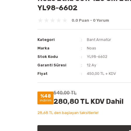
YL98-6602
0.0 Puan - 0 Yorum
Kategori
Bant Armatür
Marka
Noas
Stok Kodu
YL98-6602
Garanti Süresi
12 Ay
Fiyat
450,00 TL + KDV
540,00 TL
%48
280,80 TL KDV Dahil
indirim
28,68 TL den başlayan taksitlerle!