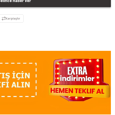
elince Haber Ver
Karşılaştır