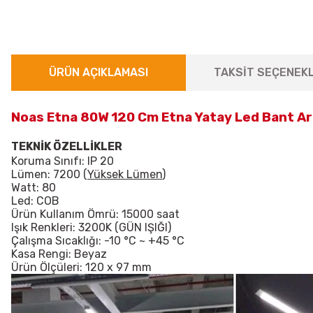
ÜRÜN AÇIKLAMASI
TAKSİT SEÇENEKL
Noas Etna 80W 120 Cm Etna Yatay Led Bant A
TEKNİK ÖZELLİKLER
Koruma Sınıfı: IP 20
Lümen: 7200 (
Yüksek Lümen
)
Watt: 80
Led: COB
Ürün Kullanım Ömrü: 15000 saat
Işık Renkleri: 3200K (GÜN IŞIĞI)
Çalışma Sıcaklığı: -10 °C ~ +45 °
C
Kasa Rengi: Beyaz
Ürün Ölçüleri: 120 x 97 mm