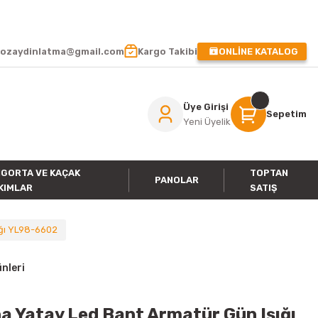
 !
ozaydinlatma@gmail.com
Kargo Takibi
ONLİNE KATALOG
Üye Girişi
Sepetim
Yeni Üyelik
IGORTA VE KAÇAK
TOPTAN
PANOLAR
KIMLAR
SATIŞ
ığı YL98-6602
nleri
 Yatay Led Bant Armatür Gün Işığı