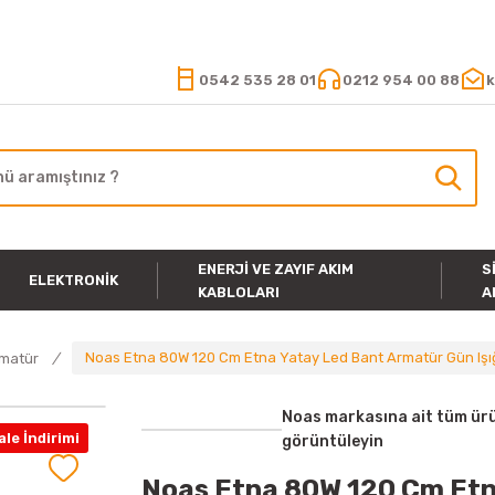
15.000 TL VE ÜZERİ ALIŞVERİŞLERİNİZDE KARGO ÜCRETSİZ
0542 535 28 01
0212 954 00 88
k
ENERJI VE ZAYIF AKIM
S
ELEKTRONIK
KABLOLARI
A
Noas Etna 80W 120 Cm Etna Yatay Led Bant Armatür Gün Iş
rmatür
Noas markasına ait tüm ürü
le İndirimi
görüntüleyin
Noas Etna 80W 120 Cm Etna