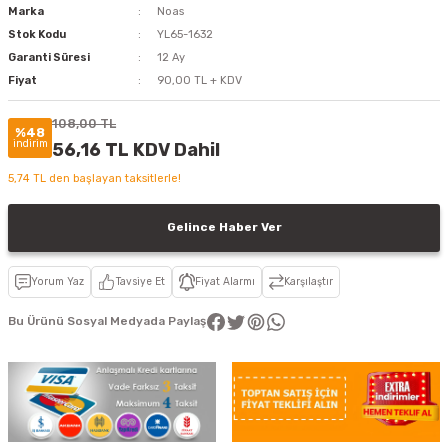
Marka
Noas
Stok Kodu
YL65-1632
Garanti Süresi
12 Ay
Fiyat
90,00 TL + KDV
108,00 TL
%48
indirim
56,16 TL KDV Dahil
5,74 TL den başlayan taksitlerle!
Gelince Haber Ver
Yorum Yaz
Tavsiye Et
Fiyat Alarmı
Karşılaştır
Bu Ürünü Sosyal Medyada Paylaş