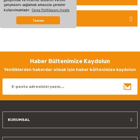
geliştirmek ve internet sitesinin verimli
Bu ürüne ilk yorumu siz yapın!
çalışmasını sağlamak amacıyla çerezler
kullanılmaktadır.
Çerez Politikasını İncele
ÖNERİLERİNİZ
Yorum Yaz
Tamam
Bu ürünün fiyat bilgisi, resim, ürün açıklamalarında ve diğer konularda
yetersiz gördüğünüz noktaları öneri formunu kullanarak tarafımıza
iletebilirsiniz.
Görüş ve önerileriniz için teşekkür ederiz.
Haber Bültenimize Kaydolun
Ürün resmi kalitesiz, bozuk veya görüntülenemiyor.
Yeniliklerden haberdar olmak için haber bültenimize kaydolun
Ürün açıklamasında eksik bilgiler bulunuyor.
Ürün bilgilerinde hatalar bulunuyor.
Ürün fiyatı diğer sitelerden daha pahalı.
Bu ürüne benzer farklı alternatifler olmalı.
KURUMSAL