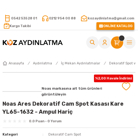
15.000 TL VE ÜZERİ ALIŞVERİŞLERİNİZDE KARGO ÜCRETSİZ !
0542 535 28 01
0212 954 00 88
kozaydinlatma@gmail.com
Kargo Takibi
ONLİNE KATALOG
Anasayfa
Aydınlatma
İç Mekan Aydınlatmalar
Dekoratif Spot ve
%2,00 Havale İndirimi
Noas markasına ait tüm ürünleri
görüntüleyin
Noas Ares Dekoratif Cam Spot Kasası Kare
YL65-1632 - Ampul Hariç
0.0 Puan - 0 Yorum
Kategori
Dekoratif Cam Spot